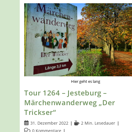
Hier geht es lang
Tour 1264 – Jesteburg –
Märchenwanderweg „Der
Trickser“
Beitrag
Lesedauer:
31. Dezember 2022
2 Min. Lesedauer
veröffentlicht:
Beitrags-
0 Kommentare