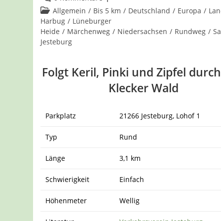
Kommentare:
Beitrags-
Allgemein
/
Bis 5 km
/
Deutschland
/
Europa
/
Lan
Kategorie:
Harbug
/
Lüneburger
Heide
/
Märchenweg
/
Niedersachsen
/
Rundweg
/
S
Jesteburg
Folgt Keril, Pinki und Zipfel durc
Klecker Wald
Parkplatz
21266 Jesteburg, Lohof 1
Typ
Rund
Länge
3,1 km
Schwierigkeit
Einfach
Höhenmeter
Wellig