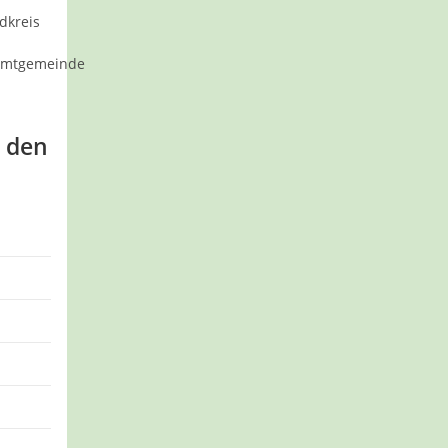
dkreis
amtgemeinde
h den