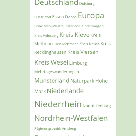
Deutschland
Duisburg
Europa
Essen
Etappe
Düsseldorf
Kinderwagen
Hohe Mark-Westmünsterland
Kreis Kleve
Kreis
Kreis Heinsberg
Mettman
Kreis
Kreis Mettmann
Kreis Neuss
Kreis Viersen
Recklinghausen
Kreis Wesel
Limburg
Mehrtageswanderungen
Münsterland
Naturpark Hohe
Niederlande
Mark
Niederrhein
Noord-Limburg
Nordrhein-Westfalen
REgierungsbezirk Arnsberg