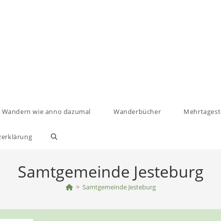
Wandern wie anno dazumal
Wanderbücher
Mehrtages
zerklärung
Website-
Suche
Samtgemeinde Jesteburg
umschalten
>
Samtgemeinde Jesteburg