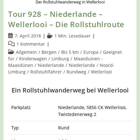
Der Rollstuhlwanderweg in Wellerlooi
Tour 928 – Niederlande –
Wellerlooi – Die Rollstuhlroute
Beitrag
Lesedauer:
7. April 2018
1 Min. Lesedauer
veröffentlicht:
Beitrags-
1 Kommentar
Kommentare:
Beitrags-
Allgemein
/
Bergen
/
Bis 5 km
/
Europa
/
Geeignet
Kategorie:
für
/
Kinderwagen
/
Limburg
/
Maasduinen -
Maasdünen
/
Niederlande
/
Niederlande
/
Noord-
Limburg
/
Rollstuhlfahrer
/
Rundweg
/
Wellerlooi
Ein Rollstuhlwanderweg bei Wellerlooi
Parkplatz
Niederlande,
5856 CK Wellerlooi,
Twistedenerweg 2
Typ
Rund