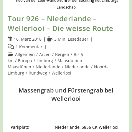
Theo van der Leer Wanderführer der Stichting het Limburgs
Landschap
Tour 926 – Niederlande –
Wellerlooi – Die weisse Route
Beitrag
Lesedauer:
16. März 2018
3 Min. Lesedauer
veröffentlicht:
Beitrags-
1 Kommentar
Kommentare:
Beitrags-
Allgemein
/
Arcen
/
Bergen
/
Bis 5
Kategorie:
km
/
Europa
/
Limburg
/
Maasduinen -
Maasdünen
/
Niederlande
/
Niederlande
/
Noord-
Limburg
/
Rundweg
/
Wellerlooi
Massengrab und Fürstengrab bei
Wellerlooi
Parkplatz
Niederlande,
5856 CK Wellerlooi,