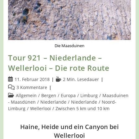
Die Maasduinen
Tour 921 – Niederlande –
Wellerlooi – Die rote Route
Beitrag
Lesedauer:
11. Februar 2018
2 Min. Lesedauer
veröffentlicht:
Beitrags-
3 Kommentare
Kommentare:
Beitrags-
Allgemein
/
Bergen
/
Europa
/
Limburg
/
Maasduinen
Kategorie:
- Maasdünen
/
Niederlande
/
Niederlande
/
Noord-
Limburg
/
Wellerlooi
/
Zwischen 5 km und 10 km
Haine, Heide und ein Canyon bei
Wellerlooi