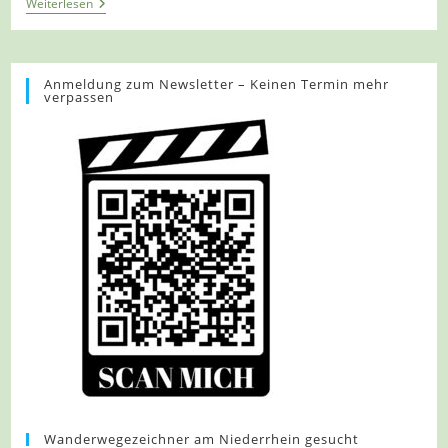
Tour
Weiterlesen
921
–
Niederlande
–
Wellerlooi
Anmeldung zum Newsletter – Keinen Termin mehr
verpassen
–
Die
Rote
Route
Wanderwegezeichner am Niederrhein gesucht