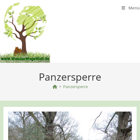
Zum
Menü
Inhalt
springen
Panzersperre
>
Panzersperre