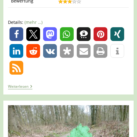
Bewertung
Details:
(mehr …)
0
0
Tour
Weiterlesen
928
–
Niederlande
–
Wellerlooi
–
Die
Rollstuhlroute