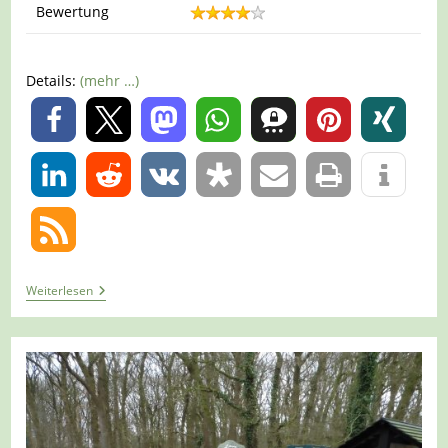
Bewertung
Details:
(mehr …)
0
0
Tour
Weiterlesen
927
–
Niederlande
–
Wellerlooi
–
Die
Grüne
Route