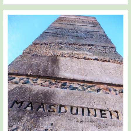
926
–
Niederlande
–
Wellerlooi
–
Die
Weisse
Route