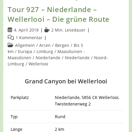
Tour 927 – Niederlande –
Wellerlooi – Die grüne Route
Beitrag
Lesedauer:
4. April 2018
2 Min. Lesedauer
veröffentlicht:
Beitrags-
1 Kommentar
Kommentare:
Beitrags-
Allgemein
/
Arcen
/
Bergen
/
Bis 5
Kategorie:
km
/
Europa
/
Limburg
/
Maasduinen -
Maasdünen
/
Niederlande
/
Niederlande
/
Noord-
Limburg
/
Wellerlooi
Grand Canyon bei Wellerlooi
Parkplatz
Niederlande,
5856 CK Wellerlooi,
Twistedenerweg 2
Typ
Rund
Länge
2 km