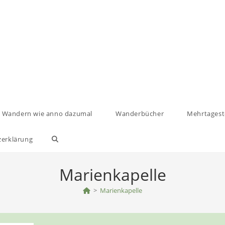
Wandern wie anno dazumal
Wanderbücher
Mehrtages
zerklärung
Website-
Suche
Marienkapelle
umschalten
>
Marienkapelle