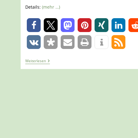
Details:
(mehr …)
0
0
Tour
Weiterlesen
1421
–
Wegberg
–
Traumschleifchen
Biberrunde
Auf
Dem
A7