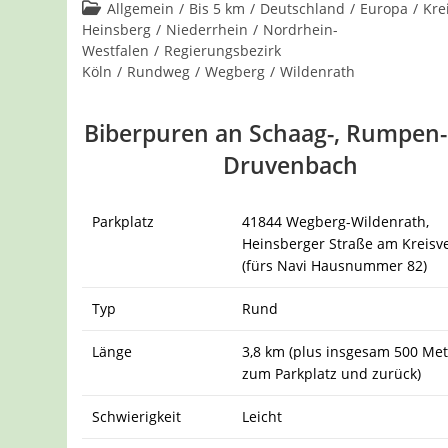
Kommentare:
Beitrags-
Allgemein
/
Bis 5 km
/
Deutschland
/
Europa
/
Kre
Kategorie:
Heinsberg
/
Niederrhein
/
Nordrhein-
Westfalen
/
Regierungsbezirk
Köln
/
Rundweg
/
Wegberg
/
Wildenrath
Biberpuren an Schaag-, Rumpen
Druvenbach
Parkplatz
41844 Wegberg-Wildenrath,
Heinsberger Straße am Kreisv
(fürs Navi Hausnummer 82)
Typ
Rund
Länge
3,8 km (plus insgesam 500 Me
zum Parkplatz und zurück)
Schwierigkeit
Leicht