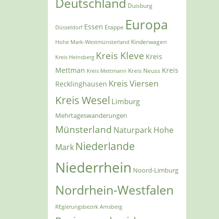
Deutschland
Duisburg
Europa
Essen
Etappe
Düsseldorf
Kinderwagen
Hohe Mark-Westmünsterland
Kreis Kleve
Kreis
Kreis Heinsberg
Mettman
Kreis
Kreis Mettmann
Kreis Neuss
Kreis Viersen
Recklinghausen
Kreis Wesel
Limburg
Mehrtageswanderungen
Münsterland
Naturpark Hohe
Niederlande
Mark
Niederrhein
Noord-Limburg
Nordrhein-Westfalen
REgierungsbezirk Arnsberg