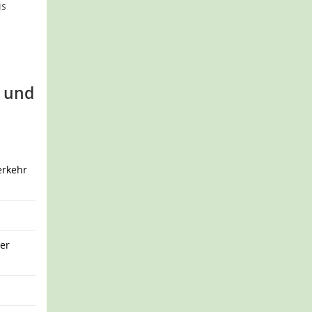
is
- und
erkehr
ter