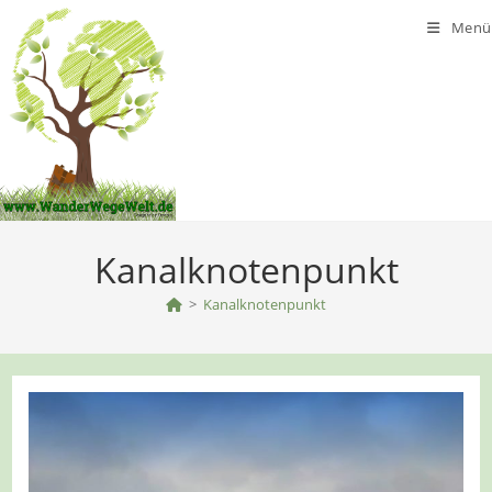
Zum
Menü
Inhalt
springen
Kanalknotenpunkt
>
Kanalknotenpunkt