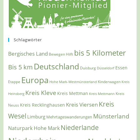
Schlagwörter
bis 5 Kilometer
Bergisches Land
Bewegen Hilft
Deutschland
Bis 5 km
Essen
Duisburg
Düsseldorf
Europa
Etappe
Kinderwagen
Hohe Mark-Westmünsterland
Kreis
Kreis Kleve
Kreis Mettman
Heinsberg
Kreis Mettmann
Kreis
Kreis
Kreis Viersen
Kreis Recklinghausen
Neuss
Wesel
Münsterland
Limburg
Mehrtageswanderungen
Niederlande
Naturpark Hohe Mark