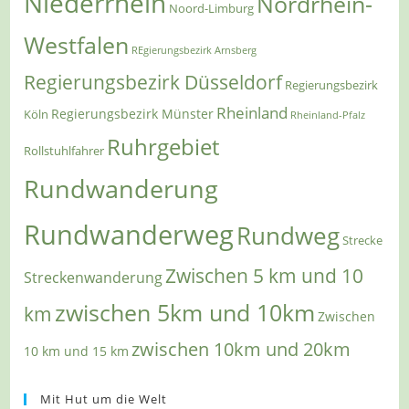
Niederrhein
Nordrhein-
Noord-Limburg
Westfalen
REgierungsbezirk Arnsberg
Regierungsbezirk Düsseldorf
Regierungsbezirk
Rheinland
Regierungsbezirk Münster
Köln
Rheinland-Pfalz
Ruhrgebiet
Rollstuhlfahrer
Rundwanderung
Rundwanderweg
Rundweg
Strecke
Zwischen 5 km und 10
Streckenwanderung
zwischen 5km und 10km
km
Zwischen
zwischen 10km und 20km
10 km und 15 km
Mit Hut um die Welt