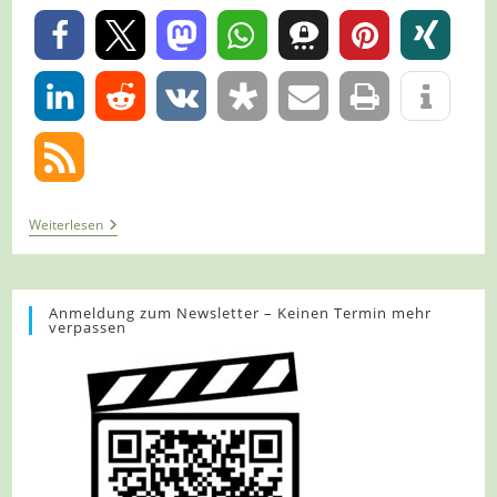
0
0
Tour
Weiterlesen
1049
–
Datteln
–
Die
Anmeldung zum Newsletter – Keinen Termin mehr
verpassen
Blaue
Acht