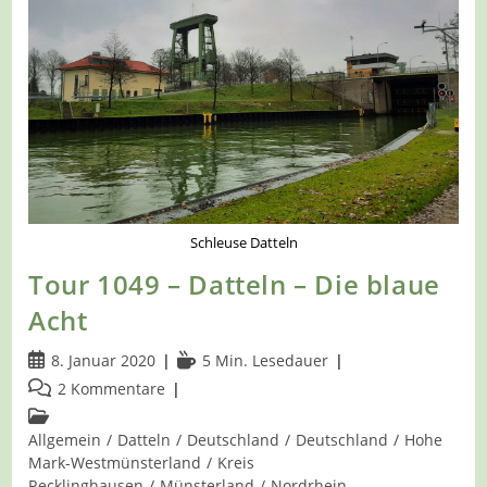
Schleuse Datteln
Tour 1049 – Datteln – Die blaue
Acht
Beitrag
Lesedauer:
8. Januar 2020
5 Min. Lesedauer
veröffentlicht:
Beitrags-
2 Kommentare
Kommentare:
Beitrags-
Kategorie:
Allgemein
/
Datteln
/
Deutschland
/
Deutschland
/
Hohe
Mark-Westmünsterland
/
Kreis
Recklinghausen
/
Münsterland
/
Nordrhein-