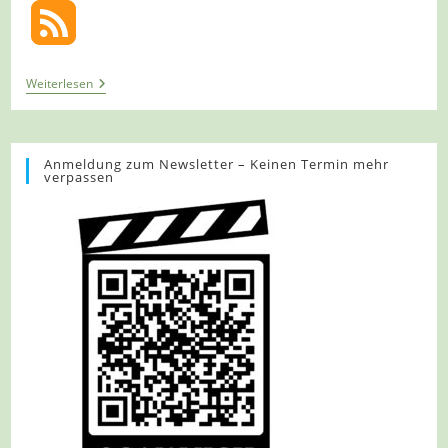
Tour
Weiterlesen
1085
–
Krefeld
–
Cross
Anmeldung zum Newsletter – Keinen Termin mehr
verpassen
Auf
Dem
Hülser-,
Inrather-
Und
Kapuzinerberg