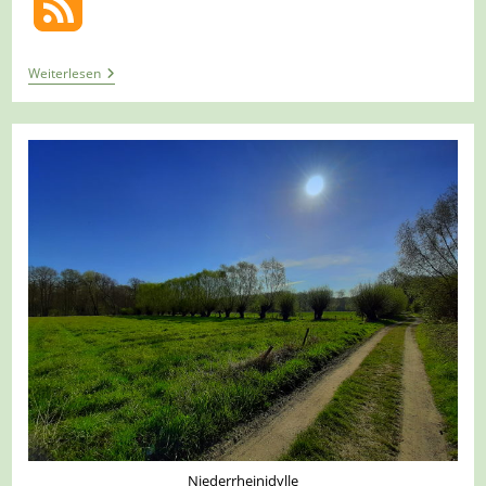
Tour
Weiterlesen
1401
–
Krefeld
–
Unterwegs
Auf
Dem
Johansenweg
Niederrheinidylle