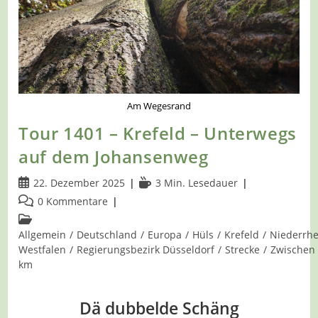
Am Wegesrand
Tour 1401 – Krefeld – Unterwegs
auf dem Johansenweg
Beitrag
Lesedauer:
22. Dezember 2025
3 Min. Lesedauer
veröffentlicht:
Beitrags-
0 Kommentare
Kommentare:
Beitrags-
Kategorie:
Allgemein
/
Deutschland
/
Europa
/
Hüls
/
Krefeld
/
Niederrhe
Westfalen
/
Regierungsbezirk Düsseldorf
/
Strecke
/
Zwischen
km
Dä dubbelde Schäng