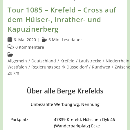
Tour 1085 – Krefeld – Cross auf
dem Hülser-, Inrather- und
Kapuzinerberg
Beitrag
Lesedauer:
6. Mai 2020
6 Min. Lesedauer
veröffentlicht:
Beitrags-
0 Kommentare
Kommentare:
Beitrags-
Kategorie:
Allgemein
/
Deutschland
/
Krefeld
/
Laufstrecke
/
Niederrhein
Westfalen
/
Regierungsbezirk Düsseldorf
/
Rundweg
/
Zwisch
20 km
Über alle Berge Krefelds
Unbezahlte Werbung wg. Nennung
Parkplatz
47839 Krefeld, Hölschen Dyk 46
(Wanderparkplatz) Ecke