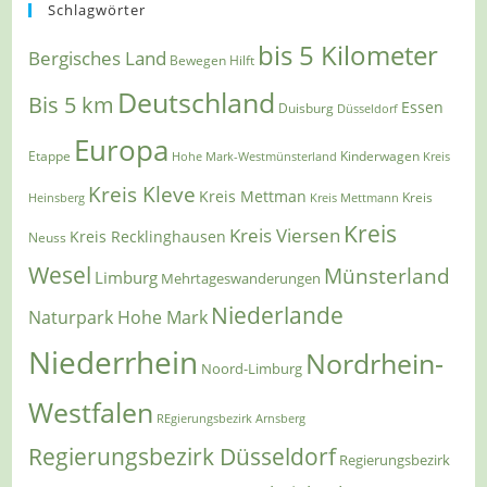
Schlagwörter
bis 5 Kilometer
Bergisches Land
Bewegen Hilft
Deutschland
Bis 5 km
Essen
Duisburg
Düsseldorf
Europa
Etappe
Kinderwagen
Hohe Mark-Westmünsterland
Kreis
Kreis Kleve
Kreis Mettman
Heinsberg
Kreis Mettmann
Kreis
Kreis
Kreis Viersen
Kreis Recklinghausen
Neuss
Wesel
Münsterland
Limburg
Mehrtageswanderungen
Niederlande
Naturpark Hohe Mark
Niederrhein
Nordrhein-
Noord-Limburg
Westfalen
REgierungsbezirk Arnsberg
Regierungsbezirk Düsseldorf
Regierungsbezirk