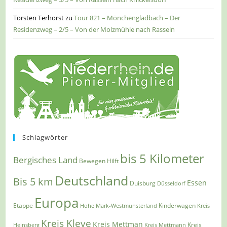
Torsten Terhorst
zu
Tour 821 – Mönchengladbach – Der
Residenzweg – 2/5 – Von der Molzmühle nach Rasseln
Schlagwörter
bis 5 Kilometer
Bergisches Land
Bewegen Hilft
Deutschland
Bis 5 km
Essen
Duisburg
Düsseldorf
Europa
Etappe
Kinderwagen
Hohe Mark-Westmünsterland
Kreis
Kreis Kleve
Kreis Mettman
Heinsberg
Kreis Mettmann
Kreis