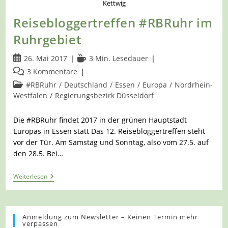
Kettwig
Reisebloggertreffen #RBRuhr im
Ruhrgebiet
Beitrag
Lesedauer:
26. Mai 2017
3 Min. Lesedauer
veröffentlicht:
Beitrags-
3 Kommentare
Kommentare:
Beitrags-
#RBRuhr
/
Deutschland
/
Essen
/
Europa
/
Nordrhein-
Kategorie:
Westfalen
/
Regierungsbezirk Düsseldorf
Die #RBRuhr findet 2017 in der grünen Hauptstadt
Europas in Essen statt Das 12. Reisebloggertreffen steht
vor der Tür. Am Samstag und Sonntag, also vom 27.5. auf
den 28.5. Bei…
Reisebloggertreffen
Weiterlesen
#RBRuhr
Im
Ruhrgebiet
Anmeldung zum Newsletter – Keinen Termin mehr
verpassen