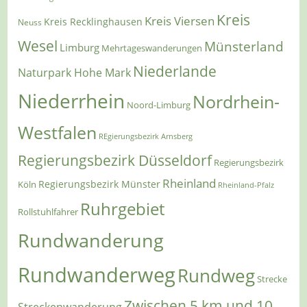
Kreis
Kreis Viersen
Kreis Recklinghausen
Neuss
Wesel
Münsterland
Limburg
Mehrtageswanderungen
Niederlande
Naturpark Hohe Mark
Niederrhein
Nordrhein-
Noord-Limburg
Westfalen
REgierungsbezirk Arnsberg
Regierungsbezirk Düsseldorf
Regierungsbezirk
Rheinland
Regierungsbezirk Münster
Köln
Rheinland-Pfalz
Ruhrgebiet
Rollstuhlfahrer
Rundwanderung
Rundwanderweg
Rundweg
Strecke
Zwischen 5 km und 10