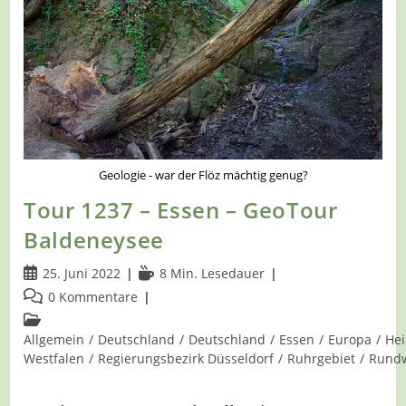
Geologie - war der Flöz mächtig genug?
Tour 1237 – Essen – GeoTour
Baldeneysee
Beitrag
Lesedauer:
25. Juni 2022
8 Min. Lesedauer
veröffentlicht:
Beitrags-
0 Kommentare
Kommentare:
Beitrags-
Kategorie:
Allgemein
/
Deutschland
/
Deutschland
/
Essen
/
Europa
/
He
Westfalen
/
Regierungsbezirk Düsseldorf
/
Ruhrgebiet
/
Rund