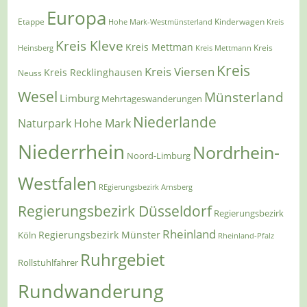
Europa
Etappe
Kinderwagen
Hohe Mark-Westmünsterland
Kreis
Kreis Kleve
Kreis Mettman
Heinsberg
Kreis Mettmann
Kreis
Kreis
Kreis Viersen
Kreis Recklinghausen
Neuss
Wesel
Münsterland
Limburg
Mehrtageswanderungen
Niederlande
Naturpark Hohe Mark
Niederrhein
Nordrhein-
Noord-Limburg
Westfalen
REgierungsbezirk Arnsberg
Regierungsbezirk Düsseldorf
Regierungsbezirk
Rheinland
Regierungsbezirk Münster
Köln
Rheinland-Pfalz
Ruhrgebiet
Rollstuhlfahrer
Rundwanderung