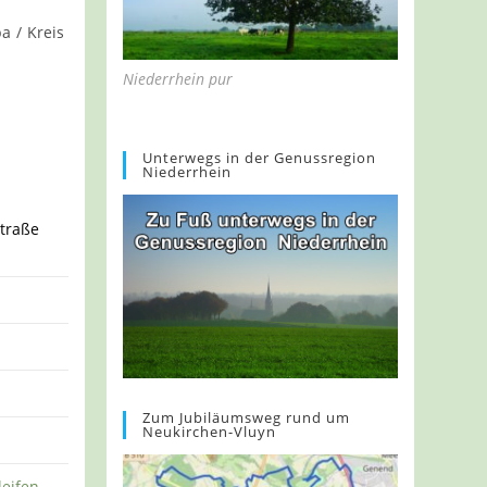
pa
/
Kreis
Niederrhein pur
Unterwegs in der Genussregion
Niederrhein
traße
Zum Jubiläumsweg rund um
Neukirchen-Vluyn
leifen