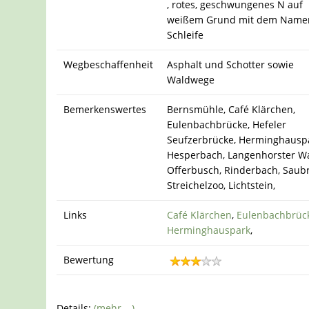
, rotes, geschwungenes N auf
weißem Grund mit dem Name
Schleife
Wegbeschaffenheit
Asphalt und Schotter sowie
Waldwege
Bemerkenswertes
Bernsmühle, Café Klärchen,
Eulenbachbrücke, Hefeler
Seufzerbrücke, Herminghausp
Hesperbach, Langenhorster Wa
Offerbusch, Rinderbach, Saub
Streichelzoo, Lichtstein,
Links
Café Klärchen
,
Eulenbachbrüc
Herminghauspark
,
Bewertung
Details:
(mehr …)