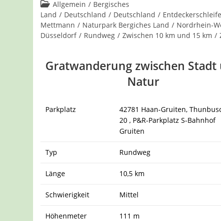
Kommentare:
Beitrags-
Allgemein
/
Bergisches
Kategorie:
Land
/
Deutschland
/
Deutschland
/
Entdeckerschleif
Mettmann
/
Naturpark Bergiches Land
/
Nordrhein-We
Düsseldorf
/
Rundweg
/
Zwischen 10 km und 15 km
/
Gratwanderung zwischen Stadt
Natur
Parkplatz
42781 Haan-Gruiten, Thunbusc
20 , P&R-Parkplatz S-Bahnhof
Gruiten
Typ
Rundweg
Länge
10,5 km
Schwierigkeit
Mittel
Höhenmeter
111 m