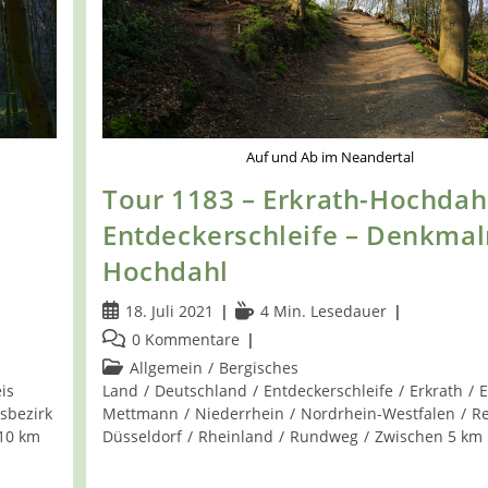
Auf und Ab im Neandertal
Tour 1183 – Erkrath-Hochdah
Entdeckerschleife – Denkmal
Hochdahl
Beitrag
Lesedauer:
18. Juli 2021
4 Min. Lesedauer
veröffentlicht:
Beitrags-
0 Kommentare
Kommentare:
Beitrags-
Allgemein
/
Bergisches
Kategorie:
is
Land
/
Deutschland
/
Entdeckerschleife
/
Erkrath
/
sbezirk
Mettmann
/
Niederrhein
/
Nordrhein-Westfalen
/
Re
10 km
Düsseldorf
/
Rheinland
/
Rundweg
/
Zwischen 5 km