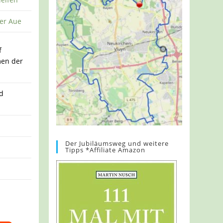
er Aue
f
en der
nd
Der Jubiläumsweg und weitere
Tipps *Affiliate Amazon