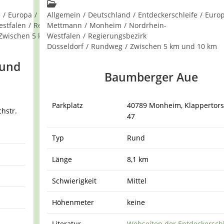
Kommentare:
Beitrags-
Kategorie:
e
/
Europa
/
Gruiten
Allgemein
/
Haan
/
Deutschland
/
Kreis
/
Entdeckerschleife
/
Euro
stfalen
/
Regierungsbezirk
Mettmann
/
Monheim
/
Nordrhein-
Zwischen 5 km und 10 km
Westfalen
/
Regierungsbezirk
Düsseldorf
/
Rundweg
/
Zwischen 5 km und 10 km
 und
Baumberger Aue
Parkplatz
40789 Monheim, Klappertors
hstr.
47
Typ
Rund
Länge
8,1 km
Schwierigkeit
Mittel
Höhenmeter
keine
Literatur
Webseiten der Entdeckersch