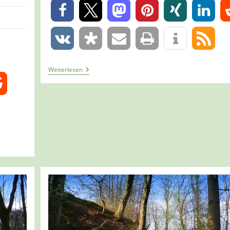
0
0
Tour
Weiterlesen
1411
–
Monheim
–
Entdeckerschleife
–
Baumberger
Aue