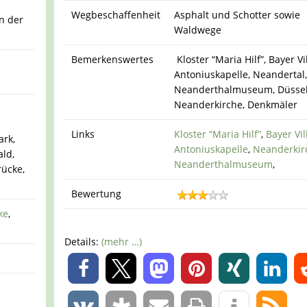
Wegbeschaffenheit
Asphalt und Schotter sowie
n der
Waldwege
Bemerkenswertes
Kloster “Maria Hilf”, Bayer Vil
Antoniuskapelle, Neandertal
Neanderthalmuseum, Düssel
Neanderkirche, Denkmäler
Links
Kloster “Maria Hilf”
,
Bayer Vil
ark,
Antoniuskapelle
,
Neanderkir
ld,
Neanderthalmuseum
,
rücke,
Bewertung
ke
,
Details:
(mehr …)
0
0