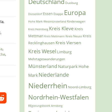
Deutschland
Duisburg
Europa
Essen
Etappe
Düsseldorf
la,
Kinderwagen
Hohe Mark-Westmünsterland
,
Kreis Kleve
Kreis
Kreis Heinsberg
,
Mettman
Kreis
Kreis Mettmann
Kreis Neuss
Kreis Viersen
Recklinghausen
la
,
Kreis Wesel
Limburg
che
,
Mehrtageswanderungen
Münsterland
Naturpark Hohe
Niederlande
Mark
Niederrhein
Noord-Limburg
Nordrhein-Westfalen
REgierungsbezirk Arnsberg