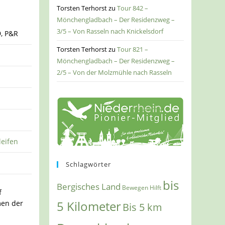
Torsten Terhorst
zu
Tour 842 –
Mönchengladbach – Der Residenzweg –
3/5 – Von Rasseln nach Knickelsdorf
9, P&R
Torsten Terhorst
zu
Tour 821 –
Mönchengladbach – Der Residenzweg –
2/5 – Von der Molzmühle nach Rasseln
leifen
Schlagwörter
bis
Bergisches Land
Bewegen Hilft
f
en der
5 Kilometer
Bis 5 km