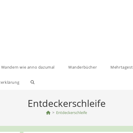
Wandern wie anno dazumal
Wanderbücher
Mehrtages
zerklärung
Website-
Suche
Entdeckerschleife
umschalten
>
Entdeckerschleife