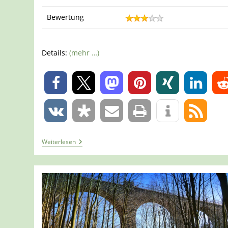
Bewertung
Details:
(mehr …)
0
0
Tour
Weiterlesen
1427
–
Haan-
Gruiten
–
Entdeckerschleife
–
Haan-
Gruiten-
Süd