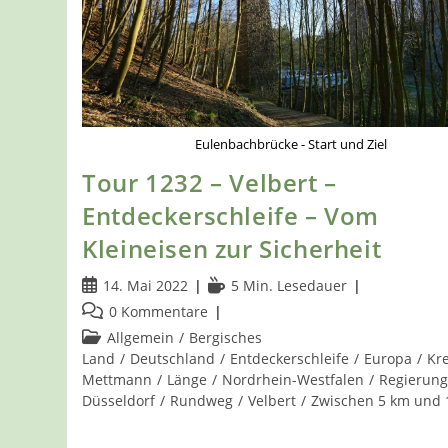
Eulenbachbrücke - Start und Ziel
Tour 1232 – Velbert –
Entdeckerschleife – Vom
Kleineisen zur Sicherheit
Beitrag
Lesedauer:
14. Mai 2022
5 Min. Lesedauer
veröffentlicht:
Beitrags-
0 Kommentare
Kommentare:
Beitrags-
Allgemein
/
Bergisches
Kategorie:
Land
/
Deutschland
/
Entdeckerschleife
/
Europa
/
Kre
Mettmann
/
Länge
/
Nordrhein-Westfalen
/
Regierung
Düsseldorf
/
Rundweg
/
Velbert
/
Zwischen 5 km und 