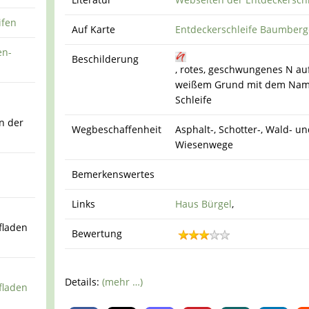
ifen
Auf Karte
Entdeckerschleife Baumberg
en-
Beschilderung
, rotes, geschwungenes N au
weißem Grund mit dem Nam
Schleife
n der
Wegbeschaffenheit
Asphalt-, Schotter-, Wald- u
Wiesenwege
Bemerkenswertes
Links
Haus Bürgel
,
fladen
Bewertung
Details:
(mehr …)
fladen