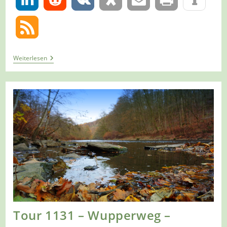
Tour
Weiterlesen
1133
–
Wupperweg
–
Etappe
10/12
–
Von
Burg
Zur
Haasenmühle
Tour 1131 – Wupperweg –