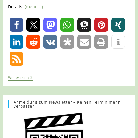
Details:
(mehr …)
0
0
Tour
Weiterlesen
954
–
Blankenheim
–
Tiergartentunnelwanderweg
Anmeldung zum Newsletter – Keinen Termin mehr
verpassen