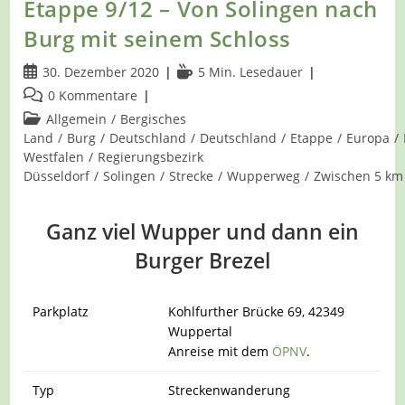
Etappe 9/12 – Von Solingen nach
Burg mit seinem Schloss
Beitrag
Lesedauer:
30. Dezember 2020
5 Min. Lesedauer
veröffentlicht:
Beitrags-
0 Kommentare
Kommentare:
Beitrags-
Allgemein
/
Bergisches
Kategorie:
Land
/
Burg
/
Deutschland
/
Deutschland
/
Etappe
/
Europa
/
Westfalen
/
Regierungsbezirk
Düsseldorf
/
Solingen
/
Strecke
/
Wupperweg
/
Zwischen 5 km
Ganz viel Wupper und dann ein
Burger Brezel
Parkplatz
Kohlfurther Brücke 69, 42349
Wuppertal
Anreise mit dem
ÖPNV
.
Typ
Streckenwanderung