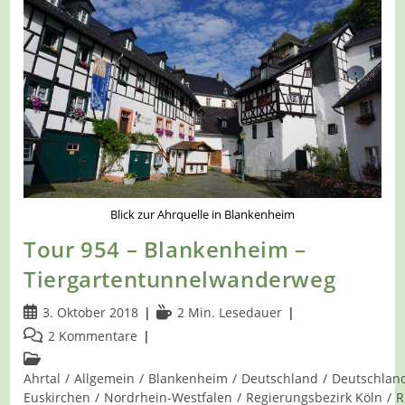
Etappe
9/12
–
Von
Solingen
Nach
Burg
Mit
Seinem
Schloss
Blick zur Ahrquelle in Blankenheim
Tour 954 – Blankenheim –
Tiergartentunnelwanderweg
Beitrag
Lesedauer:
3. Oktober 2018
2 Min. Lesedauer
veröffentlicht:
Beitrags-
2 Kommentare
Kommentare:
Beitrags-
Kategorie:
Ahrtal
/
Allgemein
/
Blankenheim
/
Deutschland
/
Deutschlan
Euskirchen
/
Nordrhein-Westfalen
/
Regierungsbezirk Köln
/
R