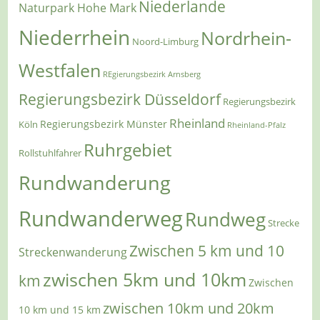
Niederlande
Naturpark Hohe Mark
Niederrhein
Nordrhein-
Noord-Limburg
Westfalen
REgierungsbezirk Arnsberg
Regierungsbezirk Düsseldorf
Regierungsbezirk
Rheinland
Regierungsbezirk Münster
Köln
Rheinland-Pfalz
Ruhrgebiet
Rollstuhlfahrer
Rundwanderung
Rundwanderweg
Rundweg
Strecke
Zwischen 5 km und 10
Streckenwanderung
zwischen 5km und 10km
km
Zwischen
zwischen 10km und 20km
10 km und 15 km