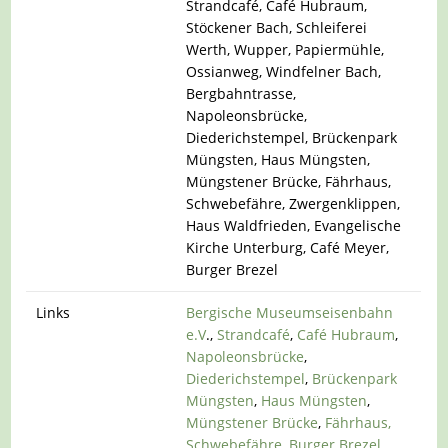
Strandcafé, Café Hubraum,
Stöckener Bach, Schleiferei
Werth, Wupper, Papiermühle,
Ossianweg, Windfelner Bach,
Bergbahntrasse,
Napoleonsbrücke,
Diederichstempel, Brückenpark
Müngsten, Haus Müngsten,
Müngstener Brücke, Fährhaus,
Schwebefähre, Zwergenklippen,
Haus Waldfrieden, Evangelische
Kirche Unterburg, Café Meyer,
Burger Brezel
Links
Bergische Museumseisenbahn
e.V
.,
Strandcafé
,
Café Hubraum
,
Napoleonsbrücke
,
Diederichstempel
,
Brückenpark
Müngsten
,
Haus Müngsten
,
Müngstener Brücke
,
Fährhaus,
Schwebefähre
,
Burger Brezel