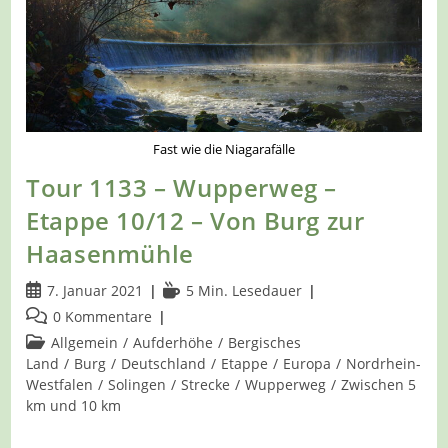
Fast wie die Niagarafälle
Tour 1133 – Wupperweg –
Etappe 10/12 – Von Burg zur
Haasenmühle
Beitrag
Lesedauer:
7. Januar 2021
5 Min. Lesedauer
veröffentlicht:
Beitrags-
0 Kommentare
Kommentare:
Beitrags-
Allgemein
/
Aufderhöhe
/
Bergisches
Kategorie:
Land
/
Burg
/
Deutschland
/
Etappe
/
Europa
/
Nordrhein-
Westfalen
/
Solingen
/
Strecke
/
Wupperweg
/
Zwischen 5
km und 10 km