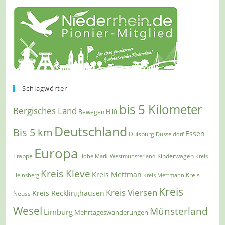
Schlagwörter
bis 5 Kilometer
Bergisches Land
Bewegen Hilft
Deutschland
Bis 5 km
Essen
Duisburg
Düsseldorf
Europa
Etappe
Kinderwagen
Hohe Mark-Westmünsterland
Kreis
Kreis Kleve
Kreis Mettman
Heinsberg
Kreis Mettmann
Kreis
Kreis
Kreis Viersen
Kreis Recklinghausen
Neuss
Wesel
Münsterland
Limburg
Mehrtageswanderungen