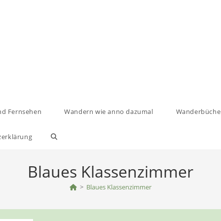
nd Fernsehen
Wandern wie anno dazumal
Wanderbüche
zerklärung
Website-
Suche
Blaues Klassenzimmer
umschalten
>
Blaues Klassenzimmer