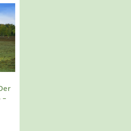
Der
 –