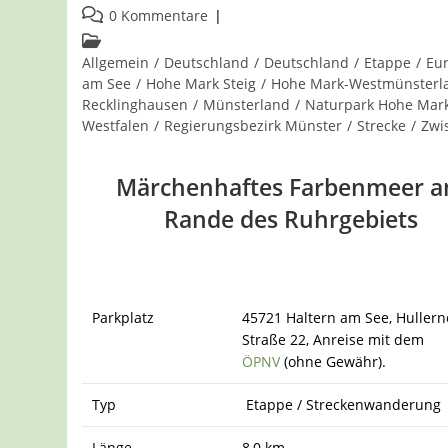
veröffentlicht:
Beitrags-
0 Kommentare
Kommentare:
Beitrags-
Kategorie:
Allgemein
/
Deutschland
/
Deutschland
/
Etappe
/
Eu
am See
/
Hohe Mark Steig
/
Hohe Mark-Westmünsterl
Recklinghausen
/
Münsterland
/
Naturpark Hohe Mar
Westfalen
/
Regierungsbezirk Münster
/
Strecke
/
Zwi
Märchenhaftes Farbenmeer 
Rande des Ruhrgebiets
Parkplatz
45721 Haltern am See, Hullern
Straße 22, Anreise mit dem
ÖPNV
(ohne Gewähr).
Typ
Etappe / Streckenwanderung
Länge
8,0 km