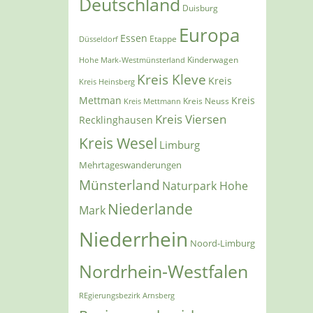
Deutschland
Duisburg
Europa
Essen
Etappe
Düsseldorf
Kinderwagen
Hohe Mark-Westmünsterland
Kreis Kleve
Kreis
Kreis Heinsberg
Mettman
Kreis
Kreis Mettmann
Kreis Neuss
Kreis Viersen
Recklinghausen
Kreis Wesel
Limburg
Mehrtageswanderungen
Münsterland
Naturpark Hohe
Niederlande
Mark
Niederrhein
Noord-Limburg
Nordrhein-Westfalen
REgierungsbezirk Arnsberg