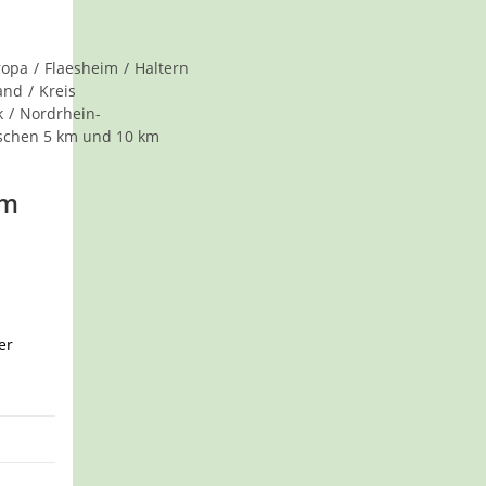
ropa
/
Flaesheim
/
Haltern
and
/
Kreis
k
/
Nordrhein-
schen 5 km und 10 km
am
er