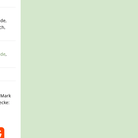
de,
ch,
ide
,
e Mark
ecke: