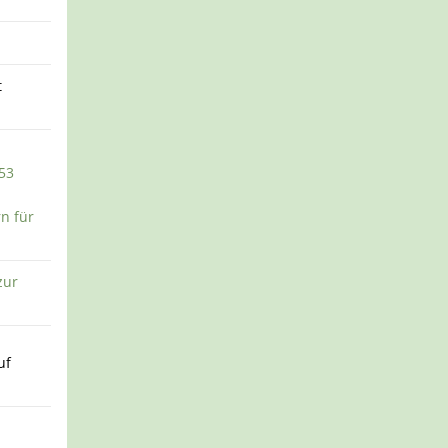
t
53
n für
zur
uf