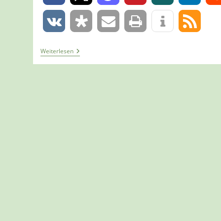
0
Tour
Weiterlesen
1297
–
Haltern
Am
See
–
Der
Hohe
Mark
Steig
–
Etappe
5a/6
–
Von
Haltern
Am
See
Nach
Flaesheim