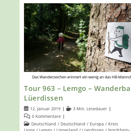
Das Wanderzeichen erinnert ein wenig an das HB-Männc
Tour 963 – Lemgo – Wanderba
Lüerdissen
Beitrag
Lesedauer:
12. Januar 2019
3 Min. Lesedauer
veröffentlicht:
Beitrags-
0 Kommentare
Kommentare:
Beitrags-
Deutschland
/
Deutschland
/
Europa
/
Kreis
Kategorie:
Lippe
/
Lemgo
/
Lipperland
/
Lüerdissen
/
Nordrhein-