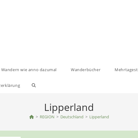
Wandern wie anno dazumal
Wanderbücher
Mehrtages
zerklärung
Website-
Suche
Lipperland
umschalten
>
REGION
>
Deutschland
>
Lipperland