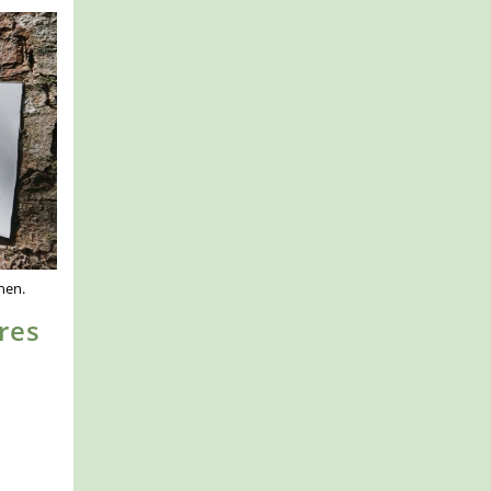
hen.
res