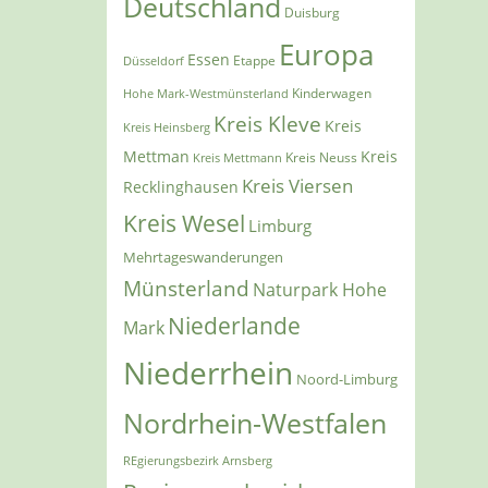
Deutschland
Duisburg
Europa
Essen
Etappe
Düsseldorf
Kinderwagen
Hohe Mark-Westmünsterland
Kreis Kleve
Kreis
Kreis Heinsberg
Mettman
Kreis
Kreis Mettmann
Kreis Neuss
Kreis Viersen
Recklinghausen
Kreis Wesel
Limburg
Mehrtageswanderungen
Münsterland
Naturpark Hohe
Niederlande
Mark
Niederrhein
Noord-Limburg
Nordrhein-Westfalen
REgierungsbezirk Arnsberg