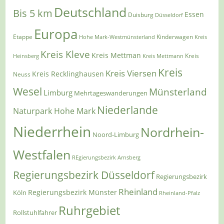
Deutschland
Bis 5 km
Essen
Duisburg
Düsseldorf
Europa
Etappe
Kinderwagen
Hohe Mark-Westmünsterland
Kreis
Kreis Kleve
Kreis Mettman
Heinsberg
Kreis Mettmann
Kreis
Kreis
Kreis Viersen
Kreis Recklinghausen
Neuss
Wesel
Münsterland
Limburg
Mehrtageswanderungen
Niederlande
Naturpark Hohe Mark
Niederrhein
Nordrhein-
Noord-Limburg
Westfalen
REgierungsbezirk Arnsberg
Regierungsbezirk Düsseldorf
Regierungsbezirk
Rheinland
Regierungsbezirk Münster
Köln
Rheinland-Pfalz
Ruhrgebiet
Rollstuhlfahrer