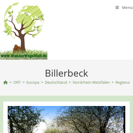
Zum
Menü
Inhalt
springen
Billerbeck
>
ORT
>
Europa
>
Deutschland
>
Nordrhein-Westfalen
>
Regierung