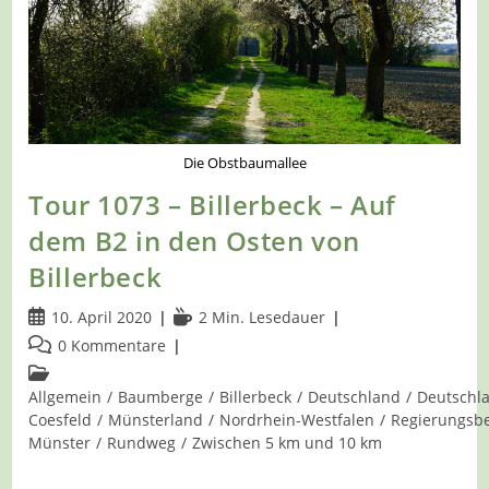
Die Obstbaumallee
Tour 1073 – Billerbeck – Auf
dem B2 in den Osten von
Billerbeck
Beitrag
Lesedauer:
10. April 2020
2 Min. Lesedauer
veröffentlicht:
Beitrags-
0 Kommentare
Kommentare:
Beitrags-
Kategorie:
Allgemein
/
Baumberge
/
Billerbeck
/
Deutschland
/
Deutschl
Coesfeld
/
Münsterland
/
Nordrhein-Westfalen
/
Regierungsbe
Münster
/
Rundweg
/
Zwischen 5 km und 10 km