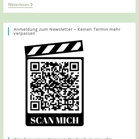
Tour
Weiterlesen
1073
–
Billerbeck
–
Auf
Anmeldung zum Newsletter – Keinen Termin mehr
verpassen
Dem
B2
In
Den
Osten
Von
Billerbeck