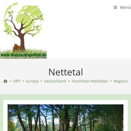
Zum
Menü
Inhalt
springen
Nettetal
>
ORT
>
Europa
>
Deutschland
>
Nordrhein-Westfalen
>
Regierung