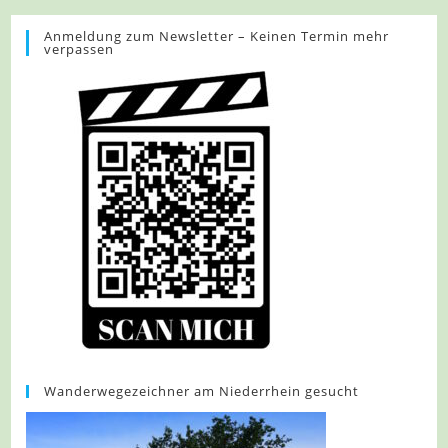
Nettetal-
Hinsbeck
–
Anmeldung zum Newsletter – Keinen Termin mehr
verpassen
Leichte.Wander.Welt
–
Auf
Dem
Leuther
Mühlen-
Pfad
Wanderwegezeichner am Niederrhein gesucht