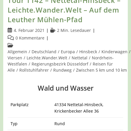
Tour 1142 – Nettetal-Hinsbeck –
Leichte.Wander.Welt – Auf dem
Leuther Mühlen-Pfad
Beitrag
Lesedauer:
4. Februar 2021
2 Min. Lesedauer
veröffentlicht:
Beitrags-
0 Kommentare
Kommentare:
Beitrags-
Kategorie:
Allgemein
/
Deutschland
/
Europa
/
Hinsbeck
/
Kinderwagen
/
Viersen
/
Leichte.Wander.Welt
/
Nettetal
/
Nordrhein-
Westfalen
/
Regierungsbezirk Düsseldorf
/
Reisen für
Alle
/
Rollstuhlfahrer
/
Rundweg
/
Zwischen 5 km und 10 km
Wald und Wasser
Parkplatz
41334 Nettetal-Hinsbeck,
Krickenbecker Allee 36
Typ
Rund