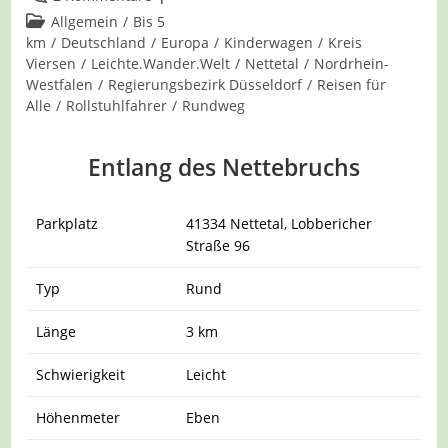
Kommentare:
Beitrags-
Allgemein
/
Bis 5
Kategorie:
km
/
Deutschland
/
Europa
/
Kinderwagen
/
Kreis
Viersen
/
Leichte.Wander.Welt
/
Nettetal
/
Nordrhein-
Westfalen
/
Regierungsbezirk Düsseldorf
/
Reisen für
Alle
/
Rollstuhlfahrer
/
Rundweg
Entlang des Nettebruchs
Parkplatz
41334 Nettetal, Lobbericher
Straße 96
Typ
Rund
Länge
3 km
Schwierigkeit
Leicht
Höhenmeter
Eben