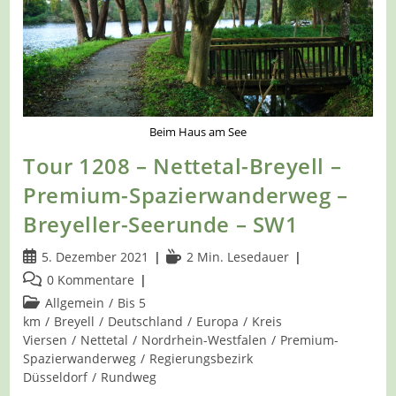
Beim Haus am See
Tour 1208 – Nettetal-Breyell –
Premium-Spazierwanderweg –
Breyeller-Seerunde – SW1
Beitrag
Lesedauer:
5. Dezember 2021
2 Min. Lesedauer
veröffentlicht:
Beitrags-
0 Kommentare
Kommentare:
Beitrags-
Allgemein
/
Bis 5
Kategorie:
km
/
Breyell
/
Deutschland
/
Europa
/
Kreis
Viersen
/
Nettetal
/
Nordrhein-Westfalen
/
Premium-
Spazierwanderweg
/
Regierungsbezirk
Düsseldorf
/
Rundweg