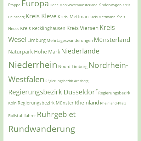
Europa
Etappe
Kinderwagen
Hohe Mark-Westmünsterland
Kreis
Kreis Kleve
Kreis Mettman
Heinsberg
Kreis Mettmann
Kreis
Kreis
Kreis Viersen
Kreis Recklinghausen
Neuss
Wesel
Münsterland
Limburg
Mehrtageswanderungen
Niederlande
Naturpark Hohe Mark
Niederrhein
Nordrhein-
Noord-Limburg
Westfalen
REgierungsbezirk Arnsberg
Regierungsbezirk Düsseldorf
Regierungsbezirk
Rheinland
Regierungsbezirk Münster
Köln
Rheinland-Pfalz
Ruhrgebiet
Rollstuhlfahrer
Rundwanderung