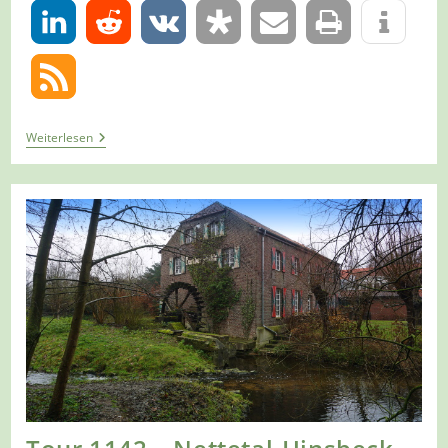
0
Tour
Weiterlesen
1149
–
Nettetal
–
Nettebruchpfad