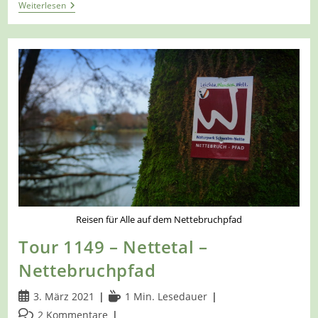
Tour
Weiterlesen
1208
–
Nettetal-
Breyell
–
Premium-
Spazierwanderweg
–
Breyeller-
Seerunde
–
SW1
Reisen für Alle auf dem Nettebruchpfad
Tour 1149 – Nettetal –
Nettebruchpfad
Beitrag
Lesedauer:
3. März 2021
1 Min. Lesedauer
veröffentlicht:
Beitrags-
2 Kommentare