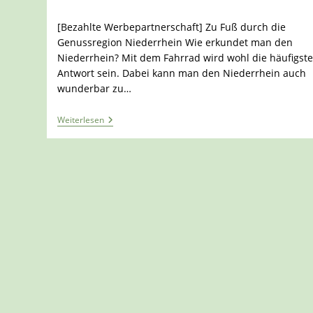
[Bezahlte Werbepartnerschaft] Zu Fuß durch die
Genussregion Niederrhein Wie erkundet man den
Niederrhein? Mit dem Fahrrad wird wohl die häufigst
Antwort sein. Dabei kann man den Niederrhein auch
wunderbar zu…
Auf
Weiterlesen
Dem
Niederrheinweg
Durch
Die
Genussregion
Niederrhein
–
Teil
2