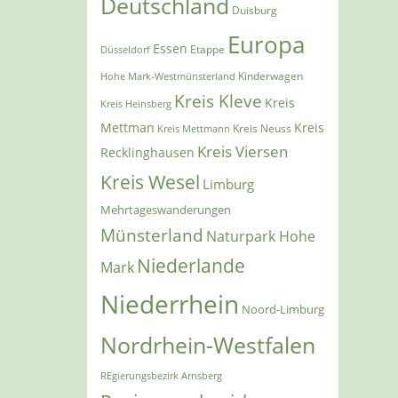
Deutschland
Duisburg
Europa
Essen
Etappe
Düsseldorf
Kinderwagen
Hohe Mark-Westmünsterland
Kreis Kleve
Kreis
Kreis Heinsberg
Mettman
Kreis
Kreis Mettmann
Kreis Neuss
Kreis Viersen
Recklinghausen
Kreis Wesel
Limburg
Mehrtageswanderungen
Münsterland
Naturpark Hohe
Niederlande
Mark
Niederrhein
Noord-Limburg
Nordrhein-Westfalen
REgierungsbezirk Arnsberg