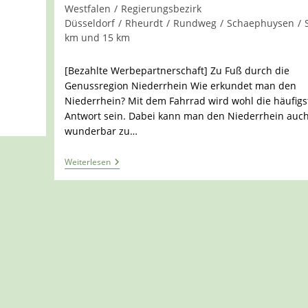
Westfalen
/
Regierungsbezirk
Düsseldorf
/
Rheurdt
/
Rundweg
/
Schaephuysen
/
km und 15 km
e
[Bezahlte Werbepartnerschaft] Zu Fuß durch die
Genussregion Niederrhein Wie erkundet man den
Niederrhein? Mit dem Fahrrad wird wohl die häufigs
Antwort sein. Dabei kann man den Niederrhein auc
wunderbar zu…
Auf
Weiterlesen
Dem
Niederrheinweg
Durch
Die
Genussregion
Niederrhein
–
Teil
1