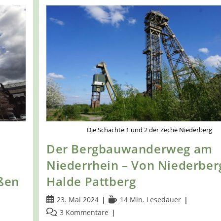
Die Schächte 1 und 2 der Zeche Niederberg
Der Bergbauwanderweg am
Niederrhein – Von Niederber
ßen
Halde Pattberg
Beitrag
Lesedauer:
23. Mai 2024
14 Min. Lesedauer
veröffentlicht:
Beitrags-
3 Kommentare