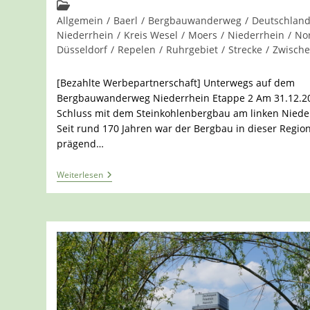
Kommentare:
Beitrags-
Kategorie:
Allgemein
/
Baerl
/
Bergbauwanderweg
/
Deutschlan
Niederrhein
/
Kreis Wesel
/
Moers
/
Niederrhein
/
No
Düsseldorf
/
Repelen
/
Ruhrgebiet
/
Strecke
/
Zwische
[Bezahlte Werbepartnerschaft] Unterwegs auf dem
Bergbauwanderweg Niederrhein Etappe 2 Am 31.12.2
Schluss mit dem Steinkohlenbergbau am linken Niede
Seit rund 170 Jahren war der Bergbau in dieser Regio
prägend…
Der
Weiterlesen
Bergbauwanderweg
Am
Niederrhein
–
Von
Der
Halde
Pattberg
Zur
Halde
Rheinpreußen