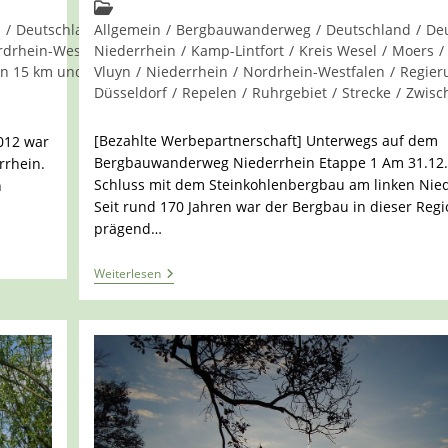
Kommentare:
Beitrags-
Kategorie:
d
/
Deutschland
Allgemein
/
Duisburg
/
Bergbauwanderweg
/
Etappe
/
Europa
/
/
Genussregion
Deutschland
/
De
rdrhein-Westfalen
Niederrhein
/
Regierungsbezirk
/
Kamp-Lintfort
/
Kreis Wesel
/
Moers
/
n 15 km und 20 km
Vluyn
/
Niederrhein
/
Nordrhein-Westfalen
/
Regier
Düsseldorf
/
Repelen
/
Ruhrgebiet
/
Strecke
/
Zwisc
[Bezahlte Werbepartnerschaft] Unterwegs auf dem
012 war
Bergbauwanderweg Niederrhein Etappe 1 Am 31.12
rrhein.
Schluss mit dem Steinkohlenbergbau am linken Nied
n
Seit rund 170 Jahren war der Bergbau in dieser Reg
prägend…
Der
Weiterlesen
Bergbauwanderweg
Am
Niederrhein
–
Von
Niederberg
Zur
Halde
Pattberg