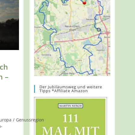
ch
n –
Der Jubiläumsweg und weitere
Tipps *Affiliate Amazon
uropa
/
Genussregion
n-