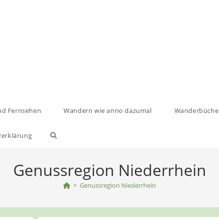
nd Fernsehen
Wandern wie anno dazumal
Wanderbüche
zerklärung
Website-
Suche
Genussregion Niederrhein
umschalten
>
Genussregion Niederrhein