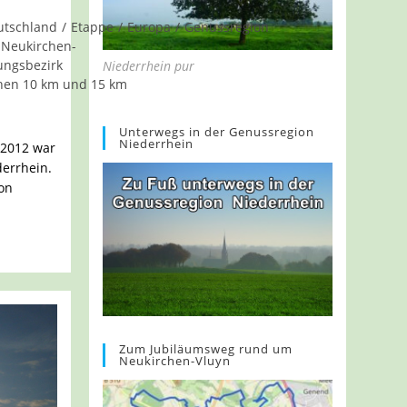
utschland
/
Etappe
/
Europa
/
Genussregion
Neukirchen-
ungsbezirk
Niederrhein pur
hen 10 km und 15 km
Unterwegs in der Genussregion
Niederrhein
.2012 war
errhein.
ion
Zum Jubiläumsweg rund um
Neukirchen-Vluyn