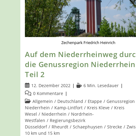
Zechenpark Friedrich Heinrich
Auf dem Niederrheinweg dur
die Genussregion Niederrhein
Teil 2
Beitrag
Lesedauer:
12. Dezember 2022
6 Min. Lesedauer
veröffentlicht:
Beitrags-
0 Kommentare
Kommentare:
Beitrags-
Allgemein
/
Deutschland
/
Etappe
/
Genussregion
Kategorie:
Niederrhein
/
Kamp-Lintfort
/
Kreis Kleve
/
Kreis
Wesel
/
Niederrhein
/
Nordrhein-
Westfalen
/
Regierungsbezirk
Düsseldorf
/
Rheurdt
/
Schaephuysen
/
Strecke
/
Zwi
10 km und 15 km