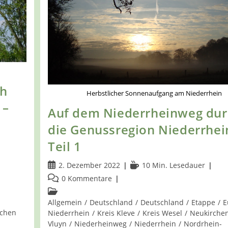
ch
Herbstlicher Sonnenaufgang am Niederrhein
 –
Auf dem Niederrheinweg dur
die Genussregion Niederrhei
Teil 1
Beitrag
Lesedauer:
2. Dezember 2022
10 Min. Lesedauer
veröffentlicht:
Beitrags-
0 Kommentare
Kommentare:
Beitrags-
Kategorie:
Allgemein
/
Deutschland
/
Deutschland
/
Etappe
/
E
schen
Niederrhein
/
Kreis Kleve
/
Kreis Wesel
/
Neukirche
Vluyn
/
Niederheinweg
/
Niederrhein
/
Nordrhein-