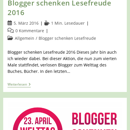
Blogger schenken Lesefreude
2016
Beitrag
Lesedauer:
5. März 2016
1 Min. Lesedauer
veröffentlicht:
Beitrags-
0 Kommentare
Kommentare:
Beitrags-
Allgemein
/
Blogger schenken Lesefreude
Kategorie:
Blogger schenken Lesefreude 2016 Dieses Jahr bin auch
ich wieder dabei. Bei dieser Aktion, die nun zum vierten
Male stattfindet, verlosen Blogger zum Welttag des
Buches, Bücher. In den letzten…
Blogger
Weiterlesen
Schenken
Lesefreude
2016