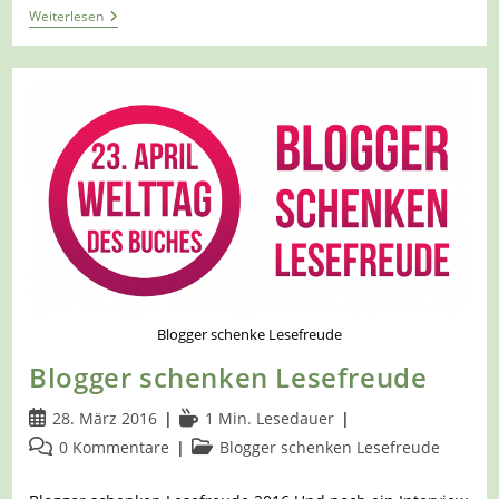
And
Weiterlesen
The
Winners
Are
…..
Blogger schenke Lesefreude
Blogger schenken Lesefreude
Beitrag
Lesedauer:
28. März 2016
1 Min. Lesedauer
veröffentlicht:
Beitrags-
Beitrags-
0 Kommentare
Blogger schenken Lesefreude
Kommentare:
Kategorie: