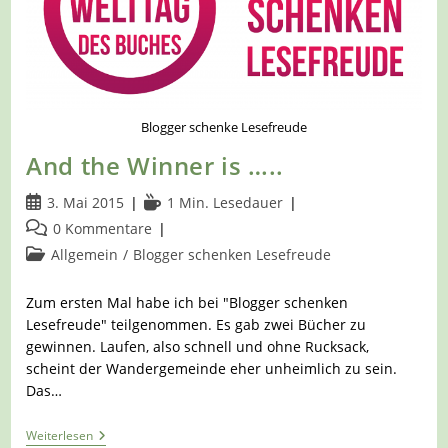
Blogger schenke Lesefreude
And the Winner is …..
Beitrag
Lesedauer:
3. Mai 2015
1 Min. Lesedauer
veröffentlicht:
Beitrags-
0 Kommentare
Kommentare:
Beitrags-
Allgemein
/
Blogger schenken Lesefreude
Kategorie:
Zum ersten Mal habe ich bei "Blogger schenken
Lesefreude" teilgenommen. Es gab zwei Bücher zu
gewinnen. Laufen, also schnell und ohne Rucksack,
scheint der Wandergemeinde eher unheimlich zu sein.
Das…
And
Weiterlesen