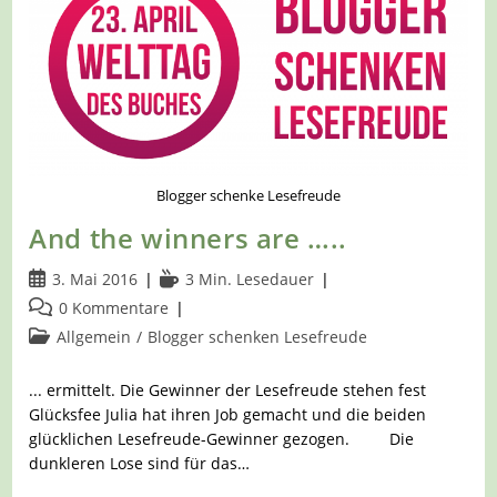
Blogger schenke Lesefreude
And the winners are …..
Beitrag
Lesedauer:
3. Mai 2016
3 Min. Lesedauer
veröffentlicht:
Beitrags-
0 Kommentare
Kommentare:
Beitrags-
Allgemein
/
Blogger schenken Lesefreude
Kategorie:
... ermittelt. Die Gewinner der Lesefreude stehen fest
Glücksfee Julia hat ihren Job gemacht und die beiden
glücklichen Lesefreude-Gewinner gezogen. Die
dunkleren Lose sind für das…