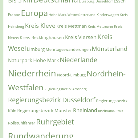
Bis 5 km
Essen
Duisburg
Düsseldorf
Europa
Etappe
Kinderwagen
Hohe Mark-Westmünsterland
Kreis
Kreis Kleve
Kreis Mettman
Heinsberg
Kreis Mettmann
Kreis
Kreis
Kreis Viersen
Kreis Recklinghausen
Neuss
Wesel
Münsterland
Limburg
Mehrtageswanderungen
Niederlande
Naturpark Hohe Mark
Niederrhein
Nordrhein-
Noord-Limburg
Westfalen
REgierungsbezirk Arnsberg
Regierungsbezirk Düsseldorf
Regierungsbezirk
Rheinland
Regierungsbezirk Münster
Köln
Rheinland-Pfalz
Ruhrgebiet
Rollstuhlfahrer
Rundwanderung