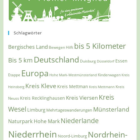
Schlagwörter
bis 5 Kilometer
Bergisches Land
Bewegen Hilft
Deutschland
Bis 5 km
Essen
Duisburg
Düsseldorf
Europa
Etappe
Kinderwagen
Hohe Mark-Westmünsterland
Kreis
Kreis Kleve
Kreis Mettman
Heinsberg
Kreis Mettmann
Kreis
Kreis
Kreis Viersen
Kreis Recklinghausen
Neuss
Wesel
Münsterland
Limburg
Mehrtageswanderungen
Niederlande
Naturpark Hohe Mark
Niederrhein
Nordrhein-
Noord-Limburg