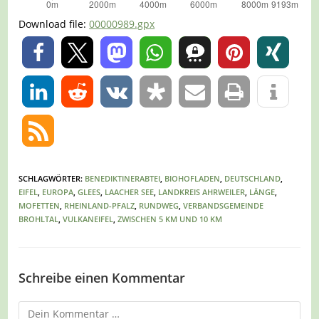
Download file:
00000989.gpx
0
0
SCHLAGWÖRTER
:
BENEDIKTINERABTEI
,
BIOHOFLADEN
,
DEUTSCHLAND
,
EIFEL
,
EUROPA
,
GLEES
,
LAACHER SEE
,
LANDKREIS AHRWEILER
,
LÄNGE
,
MOFETTEN
,
RHEINLAND-PFALZ
,
RUNDWEG
,
VERBANDSGEMEINDE
BROHLTAL
,
VULKANEIFEL
,
ZWISCHEN 5 KM UND 10 KM
Schreibe einen Kommentar
Kommentar