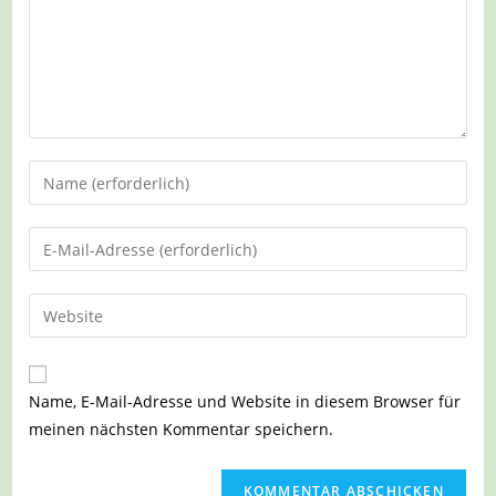
Gib
deinen
Namen
Gib
oder
deine
Benutzernamen
E-
Gib
zum
Mail-
deine
Kommentieren
Adresse
Website-
ein
zum
URL
Name, E-Mail-Adresse und Website in diesem Browser für
Kommentieren
ein
meinen nächsten Kommentar speichern.
ein
(optional)