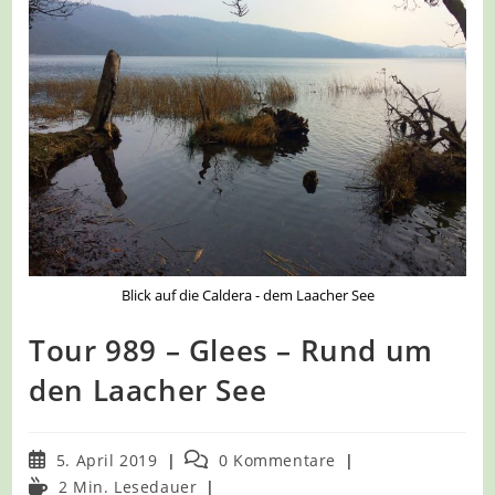
Blick auf die Caldera - dem Laacher See
Tour 989 – Glees – Rund um
den Laacher See
Beitrag
Beitrags-
5. April 2019
0 Kommentare
veröffentlicht:
Kommentare:
Lesedauer:
2 Min. Lesedauer