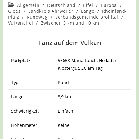
Beitrags-
Allgemein
/
Deutschland
/
Eifel
/
Europa
/
Kategorie:
Glees
/
Landkreis Ahrweiler
/
Länge
/
Rheinland-
Pfalz
/
Rundweg
/
Verbandsgemeinde Brohltal
/
Vulkaneifel
/
Zwischen 5 km und 10 km
Tanz auf dem Vulkan
Parkplatz
56653 Maria Laach, Hofladen
Klostergut, 2€ am Tag
Typ
Rund
Länge
8,9 km
Schwierigkeit
Einfach
Höhenmeter
Keine