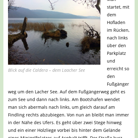
startet, mit
dem
Hofladen
im Rücken,
nach links
über den
Parkplatz
und
erreicht so
Blick auf die Caldera – dem Laacher See
den
Fußgänger
weg um den Lacher See. Auf dem Fußgängerweg geht es
zum See und dann nach links. Am Bootshafen wendet
man sich abermals nach links, um gleich darauf am
Findling rechts abzubiegen. Von nun an bleibt man immer
in der Nähe des Ufers. Es geht über zwei Stege hinweg
und ein einer Holzliege vorbei bis hinter dem Gelände
eines Minigolfplatzes auf Asphalt trifft. Der Straße kurz