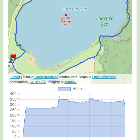
Leaflet
| Data ©
OpenStreetMap
contributors, Maps ©
OpenStreetMap
contributors,
CC-BY-SA
, Imagery ©
Mapbox