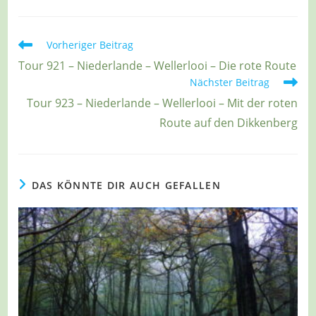
Weitere
Vorheriger Beitrag
Artikel
Tour 921 – Niederlande – Wellerlooi – Die rote Route
ansehen
Nächster Beitrag
Tour 923 – Niederlande – Wellerlooi – Mit der roten
Route auf den Dikkenberg
DAS KÖNNTE DIR AUCH GEFALLEN