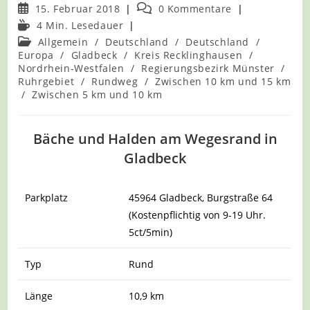
Beitrag
Beitrags-
15. Februar 2018
0 Kommentare
veröffentlicht:
Kommentare:
Lesedauer:
4 Min. Lesedauer
Beitrags-
Allgemein
/
Deutschland
/
Deutschland
/
Kategorie:
Europa
/
Gladbeck
/
Kreis Recklinghausen
/
Nordrhein-Westfalen
/
Regierungsbezirk Münster
/
Ruhrgebiet
/
Rundweg
/
Zwischen 10 km und 15 km
/
Zwischen 5 km und 10 km
Bäche und Halden am Wegesrand in
Gladbeck
Parkplatz
45964 Gladbeck, Burgstraße 64
(Kostenpflichtig von 9-19 Uhr.
5ct/5min)
Typ
Rund
Länge
10,9 km