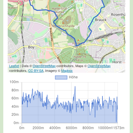
Leaflet
| Data ©
OpenStreetMap
contributors, Maps ©
OpenStreetMap
contributors,
CC-BY-SA
, Imagery ©
Mapbox