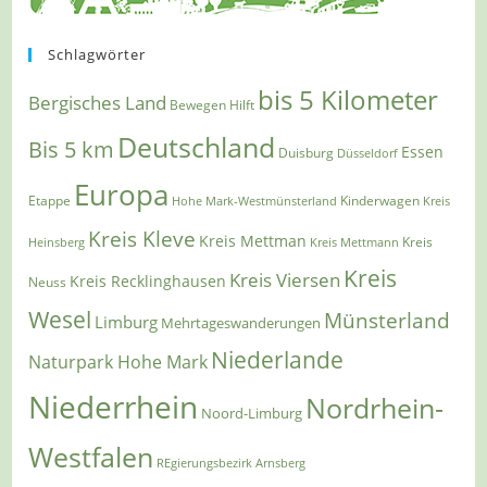
Schlagwörter
bis 5 Kilometer
Bergisches Land
Bewegen Hilft
Deutschland
Bis 5 km
Essen
Duisburg
Düsseldorf
Europa
Etappe
Kinderwagen
Hohe Mark-Westmünsterland
Kreis
Kreis Kleve
Kreis Mettman
Heinsberg
Kreis Mettmann
Kreis
Kreis
Kreis Viersen
Kreis Recklinghausen
Neuss
Wesel
Münsterland
Limburg
Mehrtageswanderungen
Niederlande
Naturpark Hohe Mark
Niederrhein
Nordrhein-
Noord-Limburg
Westfalen
REgierungsbezirk Arnsberg