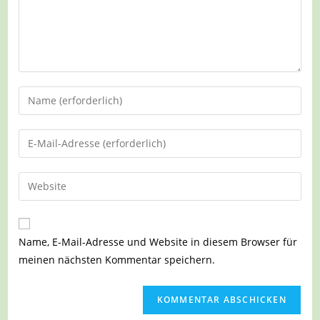
Gib
deinen
Namen
Gib
oder
deine
Benutzernamen
E-
Gib
zum
Mail-
deine
Kommentieren
Adresse
Website-
ein
zum
URL
Name, E-Mail-Adresse und Website in diesem Browser für
Kommentieren
ein
meinen nächsten Kommentar speichern.
ein
(optional)