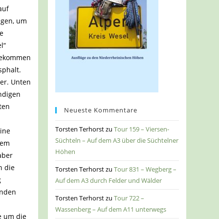
auf
lgen, um
te
l“
ngekommen
sphalt.
er. Unten
ndigen
ten
Neueste Kommentare
Torsten Terhorst
zu
Tour 159 – Viersen-
eine
Süchteln – Auf dem A3 über die Süchtelner
nem
Höhen
aber
n die
Torsten Terhorst
zu
Tour 831 – Wegberg –
g
Auf dem A3 durch Felder und Wälder
enden
Torsten Terhorst
zu
Tour 722 –
Wassenberg – Auf dem A11 unterwegs
e um die