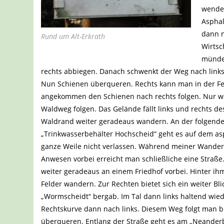
wenden
Asphal
dann n
Rund um Alt-Erkrath
Wirtsc
münde
rechts abbiegen. Danach schwenkt der Weg nach links.
Nun Schienen überqueren. Rechts kann man in der Fer
angekommen den Schienen nach rechts folgen. Nur we
Waldweg folgen. Das Gelände fällt links und rechts d
Waldrand weiter geradeaus wandern. An der folgend
„Trinkwasserbehälter Hochscheid“ geht es auf dem asp
ganze Weile nicht verlassen. Während meiner Wanderu
Anwesen vorbei erreicht man schließliche eine Straße
weiter geradeaus an einem Friedhof vorbei. Hinter ihm
Felder wandern. Zur Rechten bietet sich ein weiter Bli
„Wormscheidt“ bergab. Im Tal dann links haltend wie
Rechtskurve dann nach links. Diesem Weg folgt man b
überqueren. Entlang der Straße geht es am „Neanderb