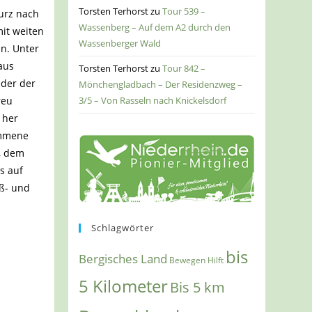
Torsten Terhorst
zu
Tour 539 –
urz nach
Wassenberg – Auf dem A2 durch den
mit weiten
Wassenberger Wald
en. Unter
aus
Torsten Terhorst
zu
Tour 842 –
der der
Mönchengladbach – Der Residenzweg –
3/5 – Von Rasseln nach Knickelsdorf
reu
 her
ommene
“, dem
s auf
ß- und
Schlagwörter
bis
Bergisches Land
Bewegen Hilft
5 Kilometer
Bis 5 km