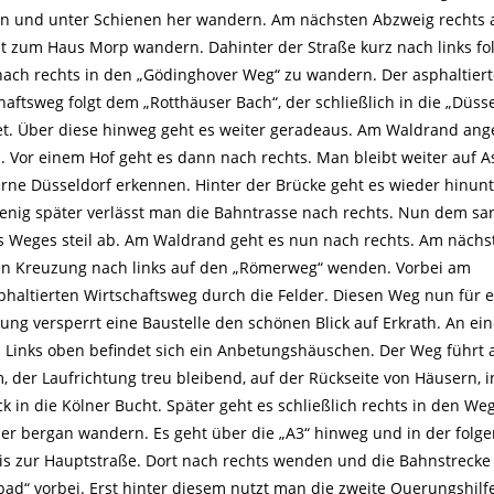
 und unter Schienen her wandern. Am nächsten Abzweig rechts 
t zum Haus Morp wandern. Dahinter der Straße kurz nach links fo
ach rechts in den „Gödinghover Weg“ zu wandern. Der asphaltier
haftsweg folgt dem „Rotthäuser Bach“, der schließlich in die „Düsse
t. Über diese hinweg geht es weiter geradeaus. Am Waldrand a
 Vor einem Hof geht es dann nach rechts. Man bleibt weiter auf A
ne Düsseldorf erkennen. Hinter der Brücke geht es wieder hinunt
nig später verlässt man die Bahntrasse nach rechts. Nun dem sa
es Weges steil ab. Am Waldrand geht es nun nach rechts. Am nächs
en Kreuzung nach links auf den „Römerweg“ wenden. Vorbei am
haltierten Wirtschaftsweg durch die Felder. Diesen Weg nun für 
ng versperrt eine Baustelle den schönen Blick auf Erkrath. An ei
. Links oben befindet sich ein Anbetungshäuschen. Der Weg führt 
, der Laufrichtung treu bleibend, auf der Rückseite von Häusern, i
ck in die Kölner Bucht. Später geht es schließlich rechts in den We
der bergan wandern. Es geht über die „A3“ hinweg und in der folg
is zur Hauptstraße. Dort nach rechts wenden und die Bahnstrecke
ad“ vorbei. Erst hinter diesem nutzt man die zweite Querungshilf