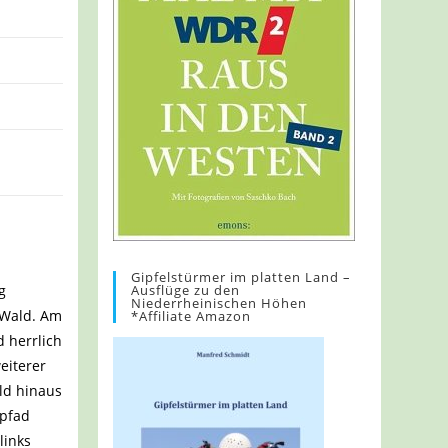
Gipfelstürmer im platten Land –
Ausflüge zu den
g
Niederrheinischen Höhen
 Wald. Am
*Affiliate Amazon
d herrlich
eiterer
ld hinaus
lpfad
links