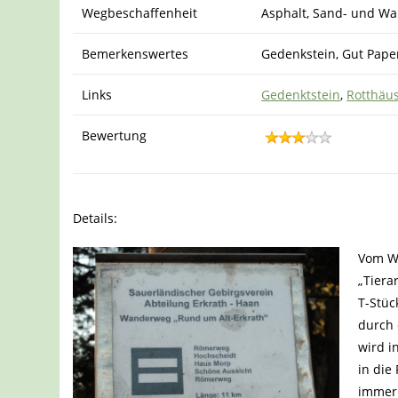
Wegbeschaffenheit
Asphalt, Sand- und W
Bemerkenswertes
Gedenkstein, Gut Papen
Links
Gedenktstein
,
Rotthäus
Bewertung
Details:
Vom Wa
„Tiera
T-Stüc
durch 
wird i
in die
immer 