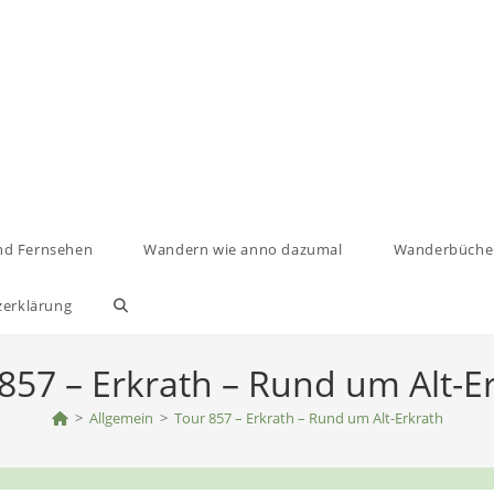
nd Fernsehen
Wandern wie anno dazumal
Wanderbüche
zerklärung
Website-
Suche
857 – Erkrath – Rund um Alt-E
>
Allgemein
umschalten
>
Tour 857 – Erkrath – Rund um Alt-Erkrath