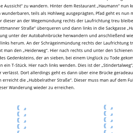
öne Aussicht“ zu wandern. Hinter dem Restaurant „Haumann“ nun k
 wunderbaren, teils als Hohlweg ausgeprägten, Pfad geht es nun 
Vor dieser an der Wegemündung rechts der Laufrichtung treu bleib
ttmanner Straße“ überqueren und dann links in die Sackgasse „H
rung unter der Autobahnbrücke herwandern und anschließend wie
f links herum. An der Schrägeinmündung rechts der Laufrichtung t
cht man den „Heiderweg“. Hier nach rechts und unter den Schienen
es Gedenksteins, der an sieben, bei einem Unglück zu Tode gek
n ein T-Stück. Hier nach links wenden. Dies ist der „Stindertalweg
verlässt. Dort allerdings geht es dann über eine Brücke geradeau
erreicht die „Hubbelrather Straße“. Dieser muss man auf dem Fu
eser Wanderung wieder zu erreichen.