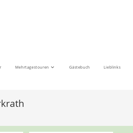
r
Mehrtagestouren
Gästebuch
Lieblinks
rkrath