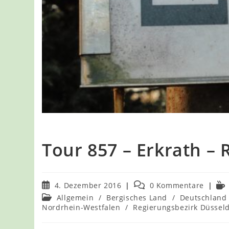
Tour 857 – Erkrath –
Beitrag
Beitrags-
Les
4. Dezember 2016
0 Kommentare
veröffentlicht:
Kommentare:
Beitrags-
Allgemein
/
Bergisches Land
/
Deutschland
Kategorie:
Nordrhein-Westfalen
/
Regierungsbezirk Düsseld