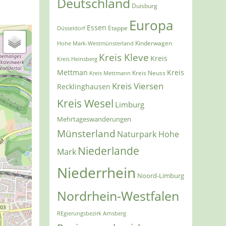
Deutschland
Duisburg
Europa
Essen
Etappe
Düsseldorf
Kinderwagen
Hohe Mark-Westmünsterland
Kreis Kleve
Kreis
Kreis Heinsberg
Mettman
Kreis
Kreis Mettmann
Kreis Neuss
Kreis Viersen
Recklinghausen
Kreis Wesel
Limburg
Mehrtageswanderungen
Münsterland
Naturpark Hohe
Niederlande
Mark
Niederrhein
Noord-Limburg
Nordrhein-Westfalen
REgierungsbezirk Arnsberg