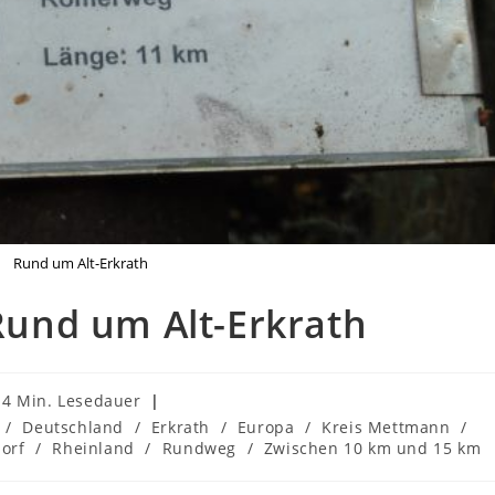
Rund um Alt-Erkrath
 Rund um Alt-Erkrath
edauer:
4 Min. Lesedauer
/
Deutschland
/
Erkrath
/
Europa
/
Kreis Mettmann
/
orf
/
Rheinland
/
Rundweg
/
Zwischen 10 km und 15 km