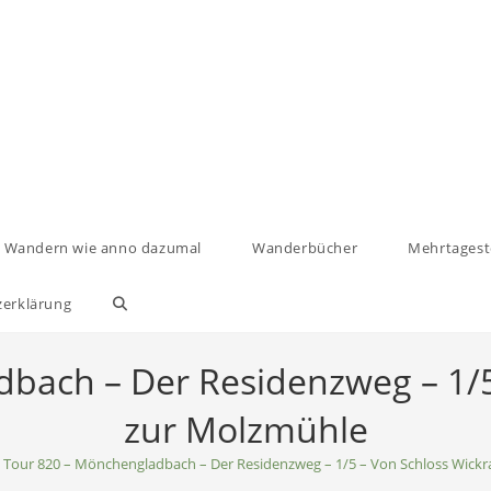
Wandern wie anno dazumal
Wanderbücher
Mehrtages
zerklärung
Website-
Suche
bach – Der Residenzweg – 1/5
umschalten
zur Molzmühle
Tour 820 – Mönchengladbach – Der Residenzweg – 1/5 – Von Schloss Wick