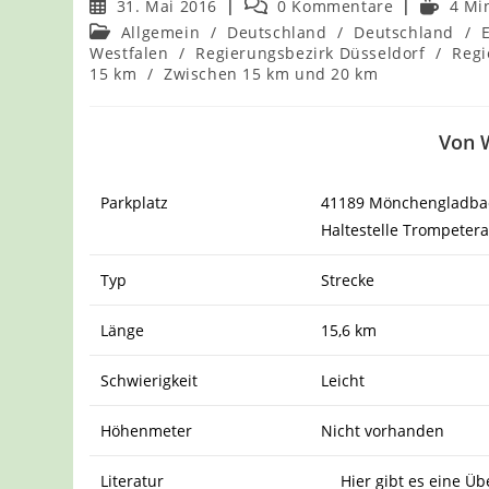
Beitrag
Beitrags-
Lesedau
31. Mai 2016
0 Kommentare
4 Mi
veröffentlicht:
Kommentare:
Beitrags-
Allgemein
/
Deutschland
/
Deutschland
/
Kategorie:
Westfalen
/
Regierungsbezirk Düsseldorf
/
Regi
15 km
/
Zwischen 15 km und 20 km
Von W
Parkplatz
41189 Mönchengladbach
Haltestelle Trompetera
Typ
Strecke
Länge
15,6 km
Schwierigkeit
Leicht
Höhenmeter
Nicht vorhanden
Literatur
Hier gibt es eine Üb