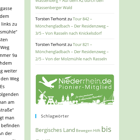
Wassenberg – Auf dem A2 durch den
Wassenberger Wald
kgasse
t dem
Torsten Terhorst
zu
Tour 842 –
links zu
Mönchengladbach – Der Residenzweg –
rsmühle“
3/5 – Von Rasseln nach Knickelsdorf
sten
Torsten Terhorst
zu
Tour 821 –
m Weg
Mönchengladbach – Der Residenzweg –
ummer 9a
2/5 – Von der Molzmühle nach Rasseln
achdem
g weiter
n den Weg
 Es
folgenden
 man am
straße“
Schlagwörter
lgt man
 befinden
bis
Bergisches Land
Bewegen Hilft
An der