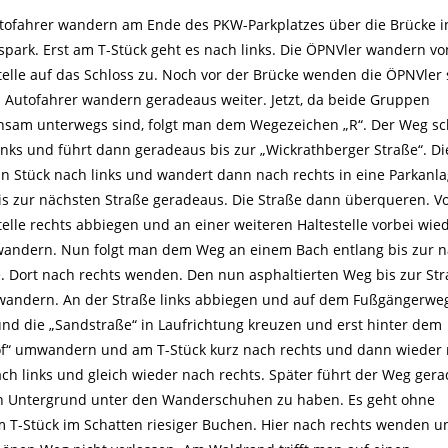
tofahrer wandern am Ende des PKW-Parkplatzes über die Brücke i
spark. Erst am T-Stück geht es nach links. Die ÖPNVler wandern vo
telle auf das Schloss zu. Noch vor der Brücke wenden die ÖPNVler 
. Autofahrer wandern geradeaus weiter. Jetzt, da beide Gruppen
sam unterwegs sind, folgt man dem Wegezeichen „R“. Der Weg s
inks und führt dann geradeaus bis zur „Wickrathberger Straße“. Die
n Stück nach links und wandert dann nach rechts in eine Parkanla
is zur nächsten Straße geradeaus. Die Straße dann überqueren. V
telle rechts abbiegen und an einer weiteren Haltestelle vorbei wie
andern. Nun folgt man dem Weg an einem Bach entlang bis zur 
. Dort nach rechts wenden. Den nun asphaltierten Weg bis zur St
andern. An der Straße links abbiegen und auf dem Fußgängerweg
 und die „Sandstraße“ in Laufrichtung kreuzen und erst hinter dem
hof“ umwandern und am T-Stück kurz nach rechts und dann wieder
nach links und gleich wieder nach rechts. Später führt der Weg ger
en Untergrund unter den Wanderschuhen zu haben. Es geht ohne
 T-Stück im Schatten riesiger Buchen. Hier nach rechts wenden u