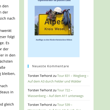
n den
n der
sich nach
chwenkt
ser folgt
ge. Es
or der
der in den
nächsten
Neueste Kommentare
raße
 bleiben,
Torsten Terhorst
zu
Tour 831 – Wegberg –
Auf dem A3 durch Felder und Wälder
 nach
Torsten Terhorst
zu
Tour 722 –
adeaus in
Wassenberg – Auf dem A11 unterwegs
nd gleich
Torsten Terhorst
zu
Tour 539 –