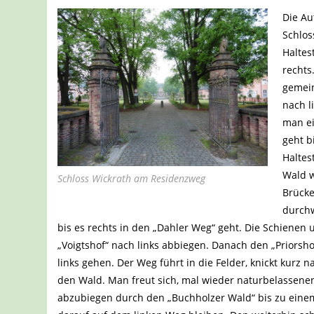
Die Au
Schlos
Haltes
rechts
gemein
nach l
man ei
geht b
Haltes
Wald w
Schloss Wickrath am Residenzweg
Brücke
durchw
bis es rechts in den „Dahler Weg“ geht. Die Schienen
„Voigtshof“ nach links abbiegen. Danach den „Priors
links gehen. Der Weg führt in die Felder, knickt kurz 
den Wald. Man freut sich, mal wieder naturbelassen
abzubiegen durch den „Buchholzer Wald“ bis zu einem