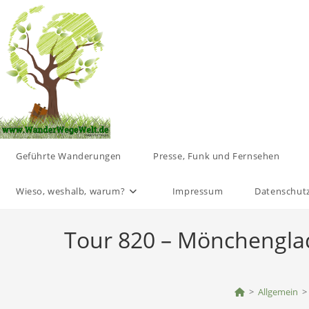
Zum
Inhalt
springen
Geführte Wanderungen
Presse, Funk und Fernsehen
Wieso, weshalb, warum?
Impressum
Datenschut
Tour 820 – Mönchenglad
>
Allgemein
>