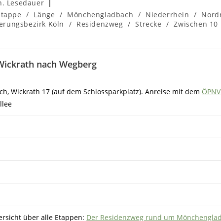
er:
n. Lesedauer
Etappe
/
Länge
/
Mönchengladbach
/
Niederrhein
/
Nord
erungsbezirk Köln
/
Residenzweg
/
Strecke
/
Zwischen 10
ickrath nach Wegberg
, Wickrath 17 (auf dem Schlossparkplatz). Anreise mit dem
ÖPNV
llee
ersicht über alle Etappen:
Der Residenzweg rund um Mönchengla