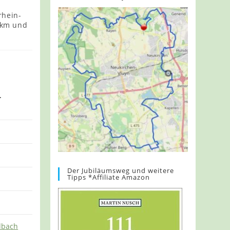
rhein-
 km und
.
Der Jubiläumsweg und weitere
Tipps *Affiliate Amazon
dbach