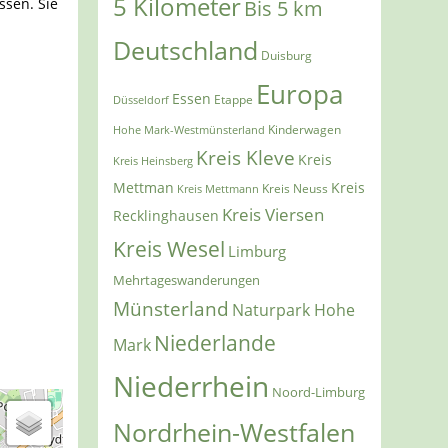
5 Kilometer
ssen. Sie
Bis 5 km
Deutschland
Duisburg
Europa
Essen
Etappe
Düsseldorf
Kinderwagen
Hohe Mark-Westmünsterland
Kreis Kleve
Kreis
Kreis Heinsberg
Mettman
Kreis
Kreis Mettmann
Kreis Neuss
Kreis Viersen
Recklinghausen
Kreis Wesel
Limburg
Mehrtageswanderungen
Münsterland
Naturpark Hohe
Niederlande
Mark
Niederrhein
Noord-Limburg
Nordrhein-Westfalen