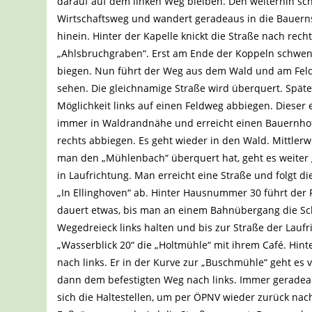
darauf auf dem linken Weg bleiben. Den weiterhin sc
Wirtschaftsweg und wandert geradeaus in die Bauerns
hinein. Hinter der Kapelle knickt die Straße nach re
„Ahlsbruchgraben“. Erst am Ende der Koppeln schwenk
biegen. Nun führt der Weg aus dem Wald und am Feld
sehen. Die gleichnamige Straße wird überquert. Späte
Möglichkeit links auf einen Feldweg abbiegen. Dieser
immer in Waldrandnähe und erreicht einen Bauernhof
rechts abbiegen. Es geht wieder in den Wald. Mittle
man den „Mühlenbach“ überquert hat, geht es weiter
in Laufrichtung. Man erreicht eine Straße und folgt 
„In Ellinghoven“ ab. Hinter Hausnummer 30 führt der
dauert etwas, bis man an einem Bahnübergang die Sc
Wegedreieck links halten und bis zur Straße der Laufr
„Wasserblick 20“ die „Holtmühle“ mit ihrem Café. Hint
nach links. Er in der Kurve zur „Buschmühle“ geht e
dann dem befestigten Weg nach links. Immer geradeau
sich die Haltestellen, um per ÖPNV wieder zurück nac