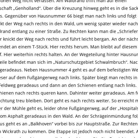
hönen Weg nicht verlassen. Am Waldrand trifft man auf einen
chaft „Genholland“. Über die Kreuzung hinweg geht es in die Sac
chts. Gegenüber von Hausnummer 66 biegt man nach links und folg
t der Weg nach rechts in den Wald, um wenig später wieder nach 
rand entlang zu einer Straße. Zu Rechten kann man die „Schriefe
r knickt der Weg nach rechts und führt leicht bergan. An der näch
 endet an einem T-Stück. Hier rechts herum. Man bleibt auf diese
. Hier weiterhin rechts halten. An der Wegeteilung hinter Hausn
rweile befindet man sich im „Naturschutzgebiet Schwalmbruch“. N
 geradeaus. Neben Hausnummer 4 geht es auf dem befestigten We
dieser auf dem Fußgängerweg nach links. Später biegt man rechts i
 Feldweg geradeaus und dann an den Schienen entlang nach links.
hienen nach rechts queren kann. Dahinter weiter geradeaus. Am 
ichtung treu bleiben. Dort geht es nach rechts weiter. So erreicht
er der Mühle geht es, leider ohne Fußgängerweg, auf der „Hospital
s vom Asphalt geradeaus in den Wald. An der Schrägeinmündung fo
s geht es an „Balkhoven“ vorbei bis zur Hauptstraße. Zur Rechten
h Wickrath zu kommen. Die Etappe ist jedoch noch nicht beendet. 