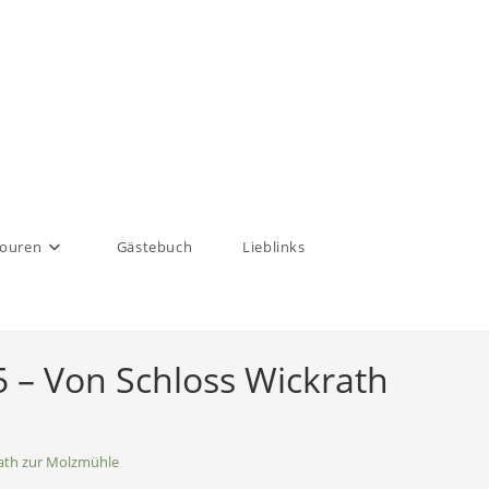
touren
Gästebuch
Lieblinks
 – Von Schloss Wickrath
rath zur Molzmühle