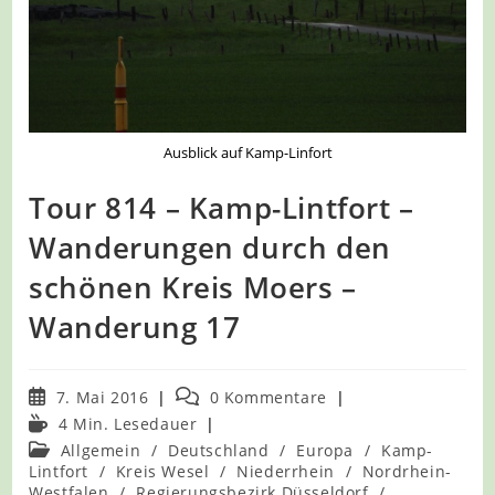
Ausblick auf Kamp-Linfort
Tour 814 – Kamp-Lintfort –
Wanderungen durch den
schönen Kreis Moers –
Wanderung 17
Beitrag
Beitrags-
7. Mai 2016
0 Kommentare
veröffentlicht:
Kommentare:
Lesedauer:
4 Min. Lesedauer
Beitrags-
Allgemein
/
Deutschland
/
Europa
/
Kamp-
Kategorie:
Lintfort
/
Kreis Wesel
/
Niederrhein
/
Nordrhein-
Westfalen
/
Regierungsbezirk Düsseldorf
/