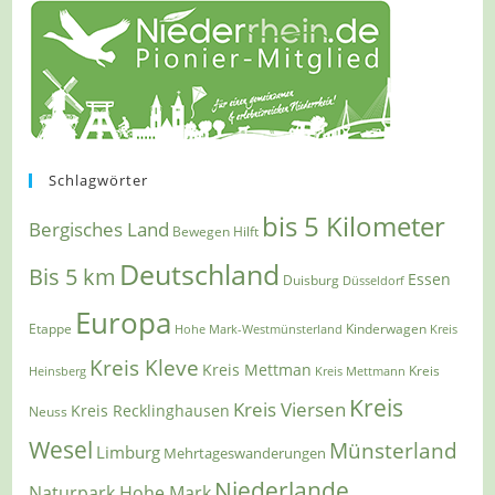
Schlagwörter
bis 5 Kilometer
Bergisches Land
Bewegen Hilft
Deutschland
Bis 5 km
Essen
Duisburg
Düsseldorf
Europa
Etappe
Kinderwagen
Hohe Mark-Westmünsterland
Kreis
Kreis Kleve
Kreis Mettman
Heinsberg
Kreis Mettmann
Kreis
Kreis
Kreis Viersen
Kreis Recklinghausen
Neuss
Wesel
Münsterland
Limburg
Mehrtageswanderungen
Niederlande
Naturpark Hohe Mark