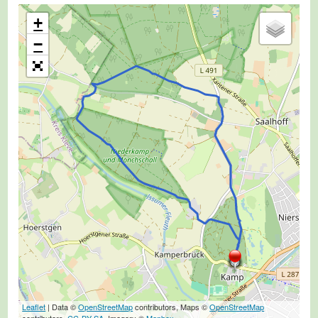
+
−
Leaflet
| Data ©
OpenStreetMap
contributors, Maps ©
OpenStreetMap
contributors,
CC-BY-SA
, Imagery ©
Mapbox