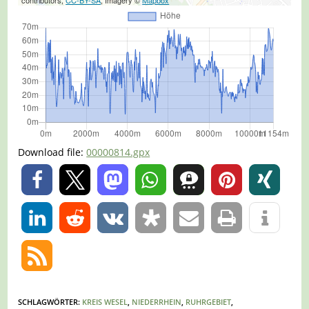
Download file:
00000814.gpx
0
0
SCHLAGWÖRTER
:
KREIS WESEL
,
NIEDERRHEIN
,
RUHRGEBIET
,