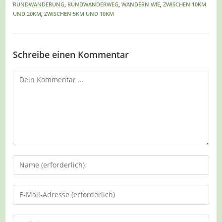
RUNDWANDERUNG
,
RUNDWANDERWEG
,
WANDERN WIE
,
ZWISCHEN 10KM
UND 20KM
,
ZWISCHEN 5KM UND 10KM
Schreibe einen Kommentar
Kommentar
Gib
deinen
Namen
Gib
oder
deine
Benutzernamen
E-
Gib