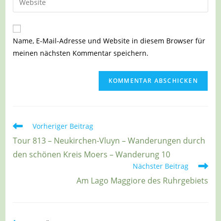
zum
Mail-
deine
Kommentieren
Adresse
Website-
ein
zum
URL
Name, E-Mail-Adresse und Website in diesem Browser für
Kommentieren
ein
meinen nächsten Kommentar speichern.
ein
(optional)
Weitere
Vorheriger Beitrag
Artikel
Tour 813 – Neukirchen-Vluyn – Wanderungen durch
ansehen
den schönen Kreis Moers – Wanderung 10
Nächster Beitrag
Am Lago Maggiore des Ruhrgebiets