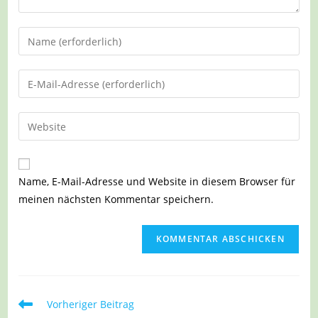
Gib
deinen
Namen
Gib
oder
deine
Benutzernamen
E-
Gib
zum
Mail-
deine
Kommentieren
Adresse
Website-
ein
zum
URL
Name, E-Mail-Adresse und Website in diesem Browser für
Kommentieren
ein
meinen nächsten Kommentar speichern.
ein
(optional)
Weitere
Vorheriger Beitrag
Artikel