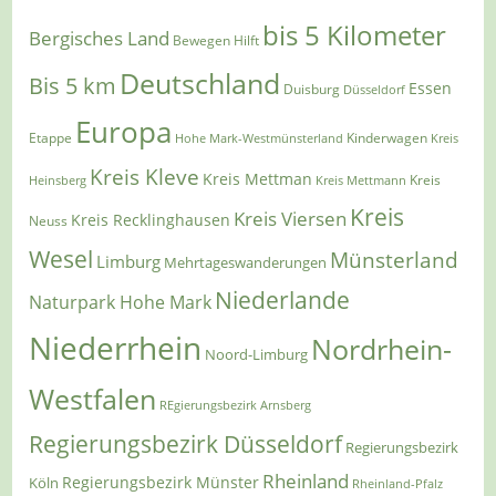
bis 5 Kilometer
Bergisches Land
Bewegen Hilft
Deutschland
Bis 5 km
Essen
Duisburg
Düsseldorf
Europa
Etappe
Kinderwagen
Hohe Mark-Westmünsterland
Kreis
Kreis Kleve
Kreis Mettman
Heinsberg
Kreis Mettmann
Kreis
Kreis
Kreis Viersen
Kreis Recklinghausen
Neuss
Wesel
Münsterland
Limburg
Mehrtageswanderungen
Niederlande
Naturpark Hohe Mark
Niederrhein
Nordrhein-
Noord-Limburg
Westfalen
REgierungsbezirk Arnsberg
Regierungsbezirk Düsseldorf
Regierungsbezirk
Rheinland
Regierungsbezirk Münster
Köln
Rheinland-Pfalz