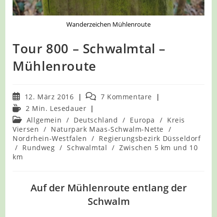
Wanderzeichen Mühlenroute
Tour 800 – Schwalmtal –
Mühlenroute
Beitrag
Beitrags-
12. März 2016
7 Kommentare
veröffentlicht:
Kommentare:
Lesedauer:
2 Min. Lesedauer
Beitrags-
Allgemein
/
Deutschland
/
Europa
/
Kreis
Kategorie:
Viersen
/
Naturpark Maas-Schwalm-Nette
/
Nordrhein-Westfalen
/
Regierungsbezirk Düsseldorf
/
Rundweg
/
Schwalmtal
/
Zwischen 5 km und 10
km
Auf der Mühlenroute entlang der
Schwalm