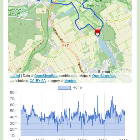
Leaflet
| Data ©
OpenStreetMap
contributors, Maps ©
OpenStreetMap
contributors,
CC-BY-SA
, Imagery ©
Mapbox