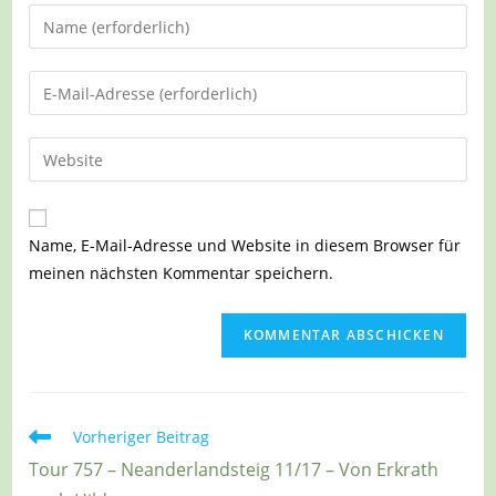
Gib
deinen
Namen
Gib
oder
deine
Benutzernamen
E-
Gib
zum
Mail-
deine
Kommentieren
Adresse
Website-
ein
zum
URL
Name, E-Mail-Adresse und Website in diesem Browser für
Kommentieren
ein
meinen nächsten Kommentar speichern.
ein
(optional)
Weitere
Vorheriger Beitrag
Artikel
Tour 757 – Neanderlandsteig 11/17 – Von Erkrath
ansehen