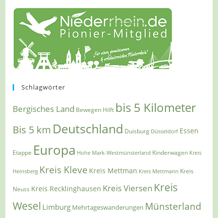
Schlagwörter
bis 5 Kilometer
Bergisches Land
Bewegen Hilft
Deutschland
Bis 5 km
Essen
Duisburg
Düsseldorf
Europa
Etappe
Kinderwagen
Hohe Mark-Westmünsterland
Kreis
Kreis Kleve
Kreis Mettman
Heinsberg
Kreis Mettmann
Kreis
Kreis
Kreis Viersen
Kreis Recklinghausen
Neuss
Wesel
Münsterland
Limburg
Mehrtageswanderungen