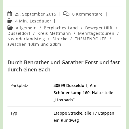
Beitrag
Beitrags-
29. September 2015
0 Kommentare
veröffentlicht:
Kommentare:
Lesedauer:
4 Min. Lesedauer
Beitrags-
Allgemein
/
Bergisches Land
/
BewegenHilft
/
Kategorie:
Düsseldorf
/
Kreis Mettmann
/
Mehrtagestouren
/
Neanderlandsteig
/
Strecke
/
THEMENROUTE
/
zwischen 10km und 20km
Durch Benrather und Garather Forst und fast
durch einen Bach
Parkplatz
40599 Düsseldorf,
Am
Schönenkamp 160
. Hal
testelle
„Hox
bach“
Typ
Etappe Strecke, alle 17 Etappen
ein Rundweg