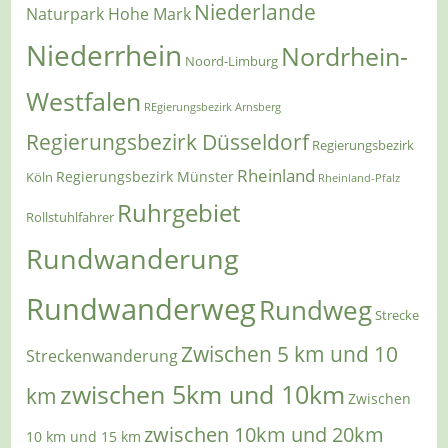
Niederlande
Naturpark Hohe Mark
Niederrhein
Nordrhein-
Noord-Limburg
Westfalen
REgierungsbezirk Arnsberg
Regierungsbezirk Düsseldorf
Regierungsbezirk
Rheinland
Regierungsbezirk Münster
Köln
Rheinland-Pfalz
Ruhrgebiet
Rollstuhlfahrer
Rundwanderung
Rundwanderweg
Rundweg
Strecke
Zwischen 5 km und 10
Streckenwanderung
zwischen 5km und 10km
km
Zwischen
zwischen 10km und 20km
10 km und 15 km