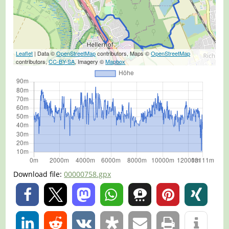
Leaflet
| Data ©
OpenStreetMap
contributors, Maps ©
OpenStreetMap
contributors,
CC-BY-SA
, Imagery ©
Mapbox
Download file:
00000758.gpx
0
0