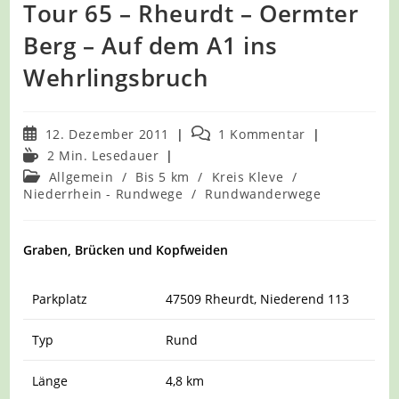
Tour 65 – Rheurdt – Oermter
Berg – Auf dem A1 ins
Wehrlingsbruch
Beitrag
Beitrags-
12. Dezember 2011
1 Kommentar
veröffentlicht:
Kommentare:
Lesedauer:
2 Min. Lesedauer
Beitrags-
Allgemein
/
Bis 5 km
/
Kreis Kleve
/
Kategorie:
Niederrhein - Rundwege
/
Rundwanderwege
Graben, Brücken und Kopfweiden
Parkplatz
47509 Rheurdt, Niederend 113
Typ
Rund
Länge
4,8 km