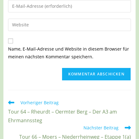
Namen
Gib
oder
deine
Benutzernamen
E-
Gib
zum
Mail-
deine
Kommentieren
Adresse
Website-
ein
zum
URL
Name, E-Mail-Adresse und Website in diesem Browser für
Kommentieren
ein
meinen nächsten Kommentar speichern.
ein
(optional)
Weitere
Vorheriger Beitrag
Artikel
Tour 64 – Rheurdt – Oermter Berg – Der A3 am
ansehen
Ehrmannssteg
Nächster Beitrag
Tour 66 – Moers – Niederrheinweg – Etappe 1(a)