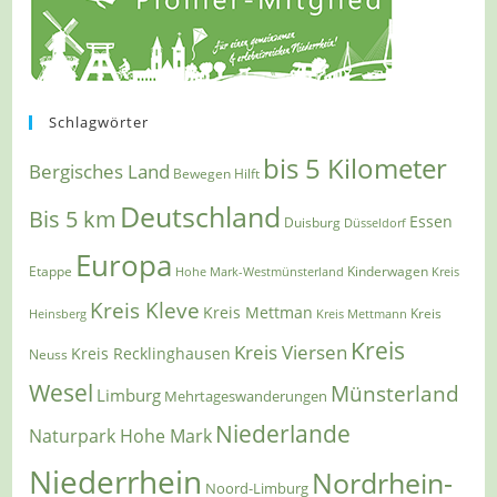
Schlagwörter
bis 5 Kilometer
Bergisches Land
Bewegen Hilft
Deutschland
Bis 5 km
Essen
Duisburg
Düsseldorf
Europa
Etappe
Kinderwagen
Hohe Mark-Westmünsterland
Kreis
Kreis Kleve
Kreis Mettman
Heinsberg
Kreis Mettmann
Kreis
Kreis
Kreis Viersen
Kreis Recklinghausen
Neuss
Wesel
Münsterland
Limburg
Mehrtageswanderungen
Niederlande
Naturpark Hohe Mark
Niederrhein
Nordrhein-
Noord-Limburg