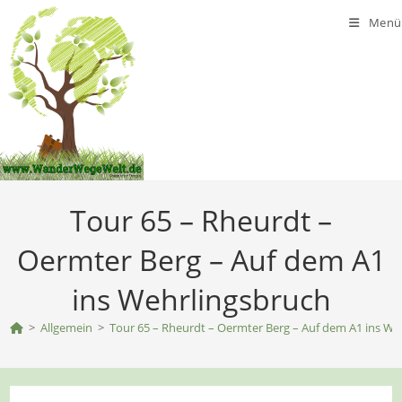
Zum
Menü
Inhalt
springen
Tour 65 – Rheurdt –
Oermter Berg – Auf dem A1
ins Wehrlingsbruch
>
Allgemein
>
Tour 65 – Rheurdt – Oermter Berg – Auf dem A1 ins We