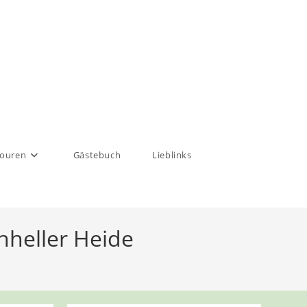
touren
Gästebuch
Lieblinks
chheller Heide