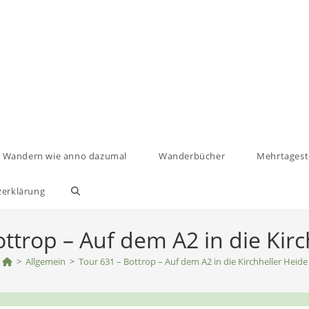
Wandern wie anno dazumal
Wanderbücher
Mehrtages
zerklärung
Website-
Suche
ttrop – Auf dem A2 in die Kir
>
Allgemein
>
umschalten
Tour 631 – Bottrop – Auf dem A2 in die Kirchheller Heide