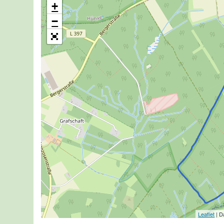
+
−
Leaflet
| D