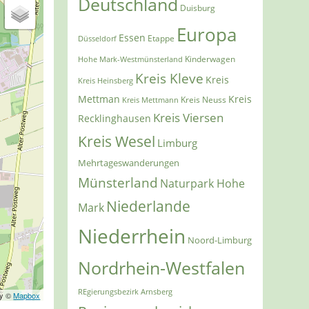
Deutschland
Duisburg
Europa
Essen
Etappe
Düsseldorf
Kinderwagen
Hohe Mark-Westmünsterland
Kreis Kleve
Kreis
Kreis Heinsberg
Mettman
Kreis
Kreis Mettmann
Kreis Neuss
Kreis Viersen
Recklinghausen
Kreis Wesel
Limburg
Mehrtageswanderungen
Münsterland
Naturpark Hohe
Niederlande
Mark
Niederrhein
Noord-Limburg
Nordrhein-Westfalen
REgierungsbezirk Arnsberg
ry ©
Mapbox