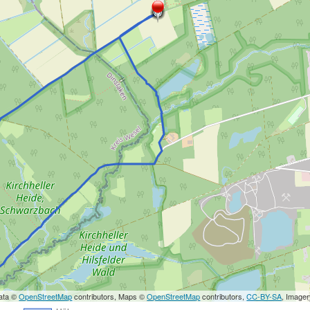
ata ©
OpenStreetMap
contributors, Maps ©
OpenStreetMap
contributors,
CC-BY-SA
, Image