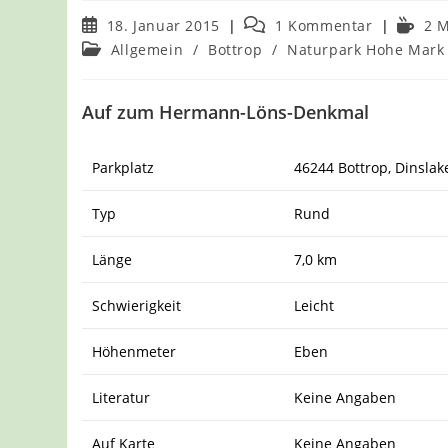
Beitrag
Beitrags-
Leseda
18. Januar 2015
1 Kommentar
2 M
veröffentlicht:
Kommentare:
Beitrags-
Allgemein
/
Bottrop
/
Naturpark Hohe Mark
Kategorie:
Auf zum Hermann-Löns-Denkmal
Parkplatz
46244 Bottrop, Dinslak
Typ
Rund
Länge
7,0 km
Schwierigkeit
Leicht
Höhenmeter
Eben
Literatur
Keine Angaben
Auf Karte
Keine Angaben