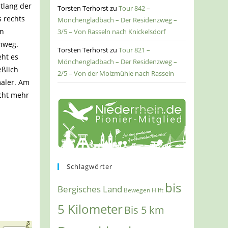
tlang der
Torsten Terhorst
zu
Tour 842 –
s rechts
Mönchengladbach – Der Residenzweg –
en
3/5 – Von Rasseln nach Knickelsdorf
inweg.
Torsten Terhorst
zu
Tour 821 –
eht es
Mönchengladbach – Der Residenzweg –
eßlich
2/5 – Von der Molzmühle nach Rasseln
maler. Am
cht mehr
Schlagwörter
bis
Bergisches Land
Bewegen Hilft
5 Kilometer
Bis 5 km