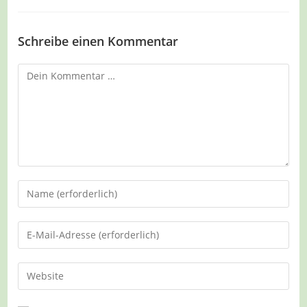
Schreibe einen Kommentar
Kommentar
Gib
deinen
Namen
Gib
oder
deine
Benutzernamen
E-
Gib
zum
Mail-
deine
Kommentieren
Adresse
Website-