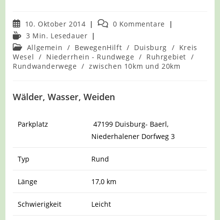
Beitrag
Beitrags-
10. Oktober 2014
0 Kommentare
veröffentlicht:
Kommentare:
Lesedauer:
3 Min. Lesedauer
Beitrags-
Allgemein
/
BewegenHilft
/
Duisburg
/
Kreis
Kategorie:
Wesel
/
Niederrhein - Rundwege
/
Ruhrgebiet
/
Rundwanderwege
/
zwischen 10km und 20km
Wälder, Wasser, Weiden
Parkplatz
47199 Duisburg- Baerl,
Niederhalener Dorfweg 3
Typ
Rund
Länge
17,0 km
Schwierigkeit
Leicht