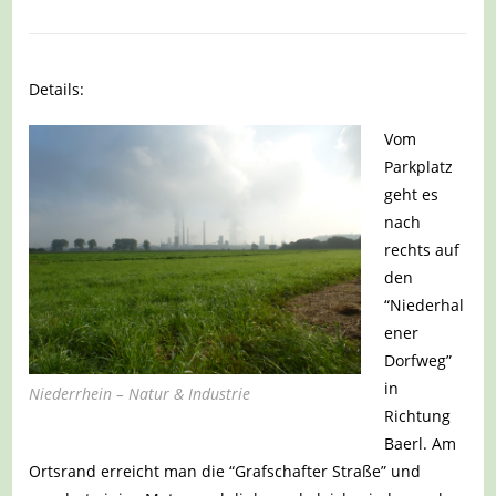
Details:
Vom
Parkplatz
geht es
nach
rechts auf
den
“Niederhal
ener
Dorfweg”
in
Niederrhein – Natur & Industrie
Richtung
Baerl. Am
Ortsrand erreicht man die “Grafschafter Straße” und