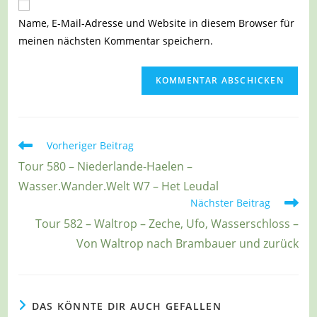
ein
zum
URL
Name, E-Mail-Adresse und Website in diesem Browser für
Kommentieren
ein
meinen nächsten Kommentar speichern.
ein
(optional)
Weitere
Vorheriger Beitrag
Artikel
Tour 580 – Niederlande-Haelen –
ansehen
Wasser.Wander.Welt W7 – Het Leudal
Nächster Beitrag
Tour 582 – Waltrop – Zeche, Ufo, Wasserschloss –
Von Waltrop nach Brambauer und zurück
DAS KÖNNTE DIR AUCH GEFALLEN