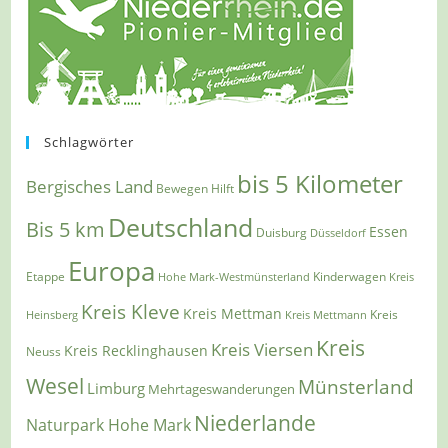
Schlagwörter
bis 5 Kilometer
Bergisches Land
Bewegen Hilft
Deutschland
Bis 5 km
Essen
Duisburg
Düsseldorf
Europa
Etappe
Kinderwagen
Hohe Mark-Westmünsterland
Kreis
Kreis Kleve
Kreis Mettman
Heinsberg
Kreis Mettmann
Kreis
Kreis
Kreis Viersen
Kreis Recklinghausen
Neuss
Wesel
Münsterland
Limburg
Mehrtageswanderungen
Niederlande
Naturpark Hohe Mark