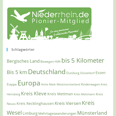
Schlagwörter
bis 5 Kilometer
Bergisches Land
Bewegen Hilft
Deutschland
Bis 5 km
Essen
Duisburg
Düsseldorf
Europa
Etappe
Kinderwagen
Hohe Mark-Westmünsterland
Kreis
Kreis Kleve
Kreis Mettman
Heinsberg
Kreis Mettmann
Kreis
Kreis
Kreis Viersen
Kreis Recklinghausen
Neuss
Wesel
Münsterland
Limburg
Mehrtageswanderungen