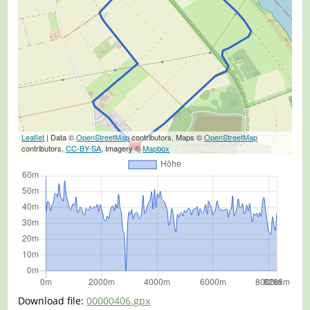
Leaflet
| Data ©
OpenStreetMap
contributors, Maps ©
OpenStreetMap
contributors,
CC-BY-SA
, Imagery ©
Mapbox
Download file:
00000406.gpx