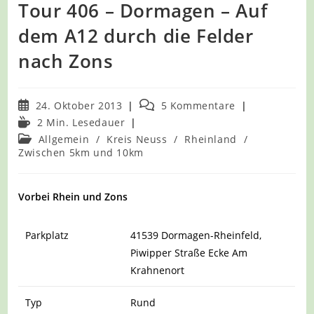
Tour 406 – Dormagen – Auf
dem A12 durch die Felder
nach Zons
Beitrag
Beitrags-
24. Oktober 2013
5 Kommentare
veröffentlicht:
Kommentare:
Lesedauer:
2 Min. Lesedauer
Beitrags-
Allgemein
/
Kreis Neuss
/
Rheinland
/
Kategorie:
Zwischen 5km und 10km
Vorbei Rhein und Zons
Parkplatz
41539 Dormagen-Rheinfeld,
Piwipper Straße Ecke Am
Krahnenort
Typ
Rund