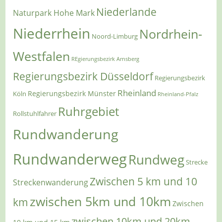
Niederlande
Naturpark Hohe Mark
Niederrhein
Nordrhein-
Noord-Limburg
Westfalen
REgierungsbezirk Arnsberg
Regierungsbezirk Düsseldorf
Regierungsbezirk
Rheinland
Regierungsbezirk Münster
Köln
Rheinland-Pfalz
Ruhrgebiet
Rollstuhlfahrer
Rundwanderung
Rundwanderweg
Rundweg
Strecke
Zwischen 5 km und 10
Streckenwanderung
zwischen 5km und 10km
km
Zwischen
zwischen 10km und 20km