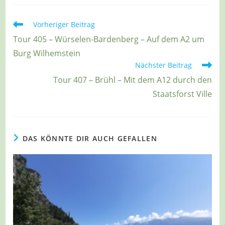
Weitere
Vorheriger Beitrag
Artikel
Tour 405 – Würselen-Bardenberg – Auf dem A2 um
ansehen
Burg Wilhemstein
Nächster Beitrag
Tour 407 – Brühl – Mit dem A12 durch den
Staatsforst Ville
DAS KÖNNTE DIR AUCH GEFALLEN