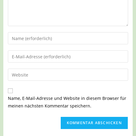
Gib
deinen
Namen
Gib
oder
deine
Benutzernamen
E-
Gib
zum
Mail-
deine
Kommentieren
Adresse
Website-
ein
zum
URL
Name, E-Mail-Adresse und Website in diesem Browser für
Kommentieren
ein
meinen nächsten Kommentar speichern.
ein
(optional)