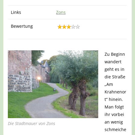
Links
Zons
Bewertung
Zu Beginn
wandert
geht es in
die Straße
„Am
Krahnenor
t“ hinein.
Man folgt
ihr vorbei
an wenig
Die Stadtmauer von Zons
schmeiche