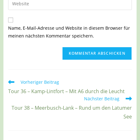
Gib
zum
Mail-
deine
Kommentieren
Adresse
Website-
ein
zum
URL
Name, E-Mail-Adresse und Website in diesem Browser für
Kommentieren
ein
meinen nächsten Kommentar speichern.
ein
(optional)
Weitere
Vorheriger Beitrag
Artikel
Tour 36 – Kamp-Lintfort – Mit A6 durch die Leucht
ansehen
Nächster Beitrag
Tour 38 – Meerbusch-Lank – Rund um den Latumer
See