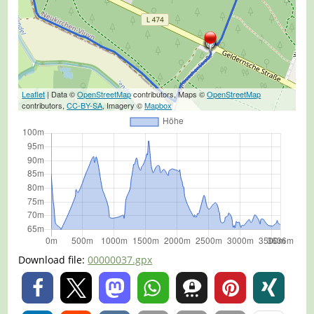
Leaflet
| Data ©
OpenStreetMap
contributors, Maps ©
OpenStreetMap
contributors,
CC-BY-SA
, Imagery ©
Mapbox
Download file:
00000037.gpx
0