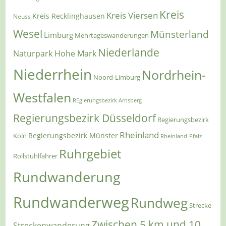
Kreis
Kreis Viersen
Kreis Recklinghausen
Neuss
Wesel
Münsterland
Limburg
Mehrtageswanderungen
Niederlande
Naturpark Hohe Mark
Niederrhein
Nordrhein-
Noord-Limburg
Westfalen
REgierungsbezirk Arnsberg
Regierungsbezirk Düsseldorf
Regierungsbezirk
Rheinland
Regierungsbezirk Münster
Köln
Rheinland-Pfalz
Ruhrgebiet
Rollstuhlfahrer
Rundwanderung
Rundwanderweg
Rundweg
Strecke
Zwischen 5 km und 10
Streckenwanderung