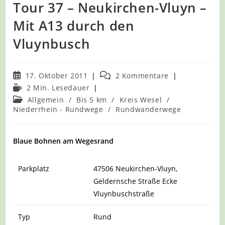
Tour 37 – Neukirchen-Vluyn –
Mit A13 durch den
Vluynbusch
Beitrag
Beitrags-
17. Oktober 2011
2 Kommentare
veröffentlicht:
Kommentare:
Lesedauer:
2 Min. Lesedauer
Beitrags-
Allgemein
/
Bis 5 km
/
Kreis Wesel
/
Kategorie:
Niederrhein - Rundwege
/
Rundwanderwege
Blaue Bohnen am Wegesrand
Parkplatz
47506 Neukirchen-Vluyn,
Geldernsche Straße Ecke
Vluynbuschstraße
Typ
Rund