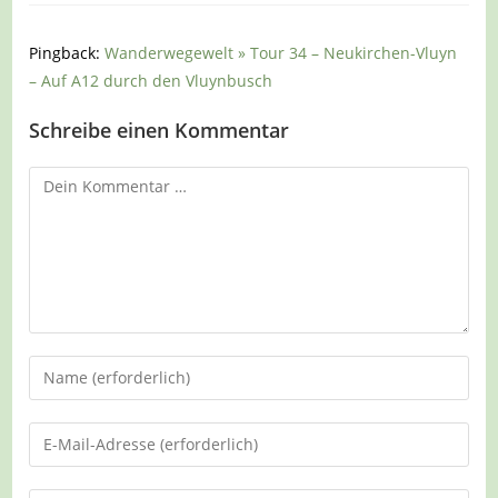
Pingback:
Wanderwegewelt » Tour 34 – Neukirchen-Vluyn
– Auf A12 durch den Vluynbusch
Schreibe einen Kommentar
Kommentar
Gib
deinen
Namen
Gib
oder
deine
Benutzernamen
E-