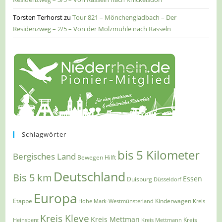
Torsten Terhorst
zu
Tour 821 – Mönchengladbach – Der
Residenzweg – 2/5 – Von der Molzmühle nach Rasseln
Schlagwörter
bis 5 Kilometer
Bergisches Land
Bewegen Hilft
Deutschland
Bis 5 km
Essen
Duisburg
Düsseldorf
Europa
Etappe
Kinderwagen
Hohe Mark-Westmünsterland
Kreis
Kreis Kleve
Kreis Mettman
Heinsberg
Kreis Mettmann
Kreis