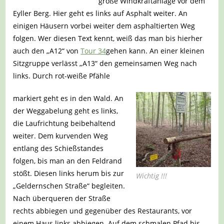
große Windkraftanlage vor dem
Eyller Berg. Hier geht es links auf Asphalt weiter. An
einigen Häusern vorbei weiter dem asphaltierten Weg
folgen. Wer diesen Text kennt, weiß das man bis hierher
auch den „A12“ von
Tour 34
gehen kann. An einer kleinen
Sitzgruppe verlässt „A13“ den gemeinsamen Weg nach
links. Durch rot-weiße Pfähle
markiert geht es in den Wald. An
der Weggabelung geht es links,
die Laufrichtung beibehaltend
weiter. Dem kurvenden Weg
entlang des Schießstandes
folgen, bis man an den Feldrand
stößt. Diesen links herum bis zur
Wichtig !!!
„Geldernschen Straße“ begleiten.
Nach überqueren der Straße
rechts abbiegen und gegenüber des Restaurants, vor
einem Haus links abbiegen. Auf dem schmalen Pfad bis