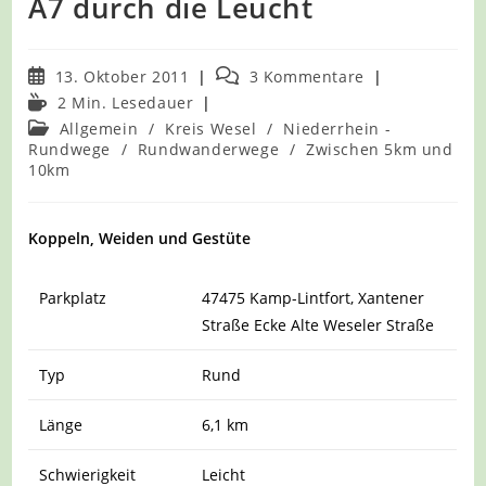
A7 durch die Leucht
Beitrag
Beitrags-
13. Oktober 2011
3 Kommentare
veröffentlicht:
Kommentare:
Lesedauer:
2 Min. Lesedauer
Beitrags-
Allgemein
/
Kreis Wesel
/
Niederrhein -
Kategorie:
Rundwege
/
Rundwanderwege
/
Zwischen 5km und
10km
Koppeln, Weiden und Gestüte
Parkplatz
47475 Kamp-Lintfort, Xantener
Straße Ecke Alte Weseler Straße
Typ
Rund
Länge
6,1 km
Schwierigkeit
Leicht