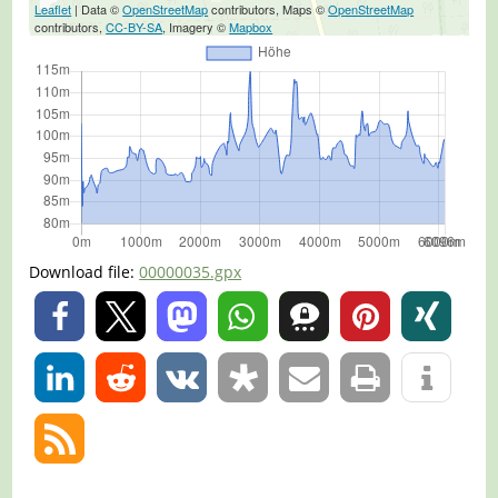
Leaflet
| Data ©
OpenStreetMap
contributors, Maps ©
OpenStreetMap
contributors,
CC-BY-SA
, Imagery ©
Mapbox
Download file:
00000035.gpx
0
0