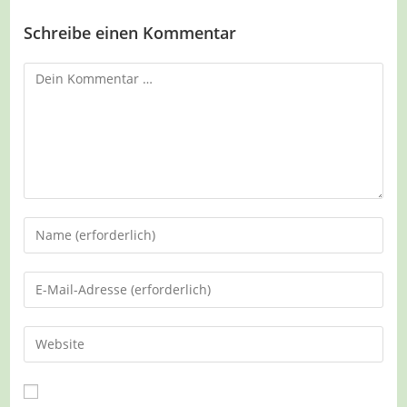
Schreibe einen Kommentar
Kommentar
Gib
deinen
Namen
Gib
oder
deine
Benutzernamen
E-
Gib
zum
Mail-
deine
Kommentieren
Adresse
Website-
ein
zum
URL