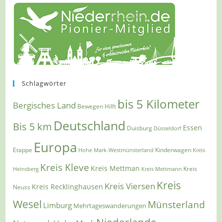
Schlagwörter
bis 5 Kilometer
Bergisches Land
Bewegen Hilft
Deutschland
Bis 5 km
Essen
Duisburg
Düsseldorf
Europa
Etappe
Kinderwagen
Hohe Mark-Westmünsterland
Kreis
Kreis Kleve
Kreis Mettman
Heinsberg
Kreis Mettmann
Kreis
Kreis
Kreis Viersen
Kreis Recklinghausen
Neuss
Wesel
Münsterland
Limburg
Mehrtageswanderungen