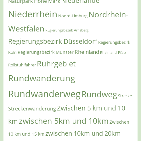
Niederlande
Naturpark Hohe Mark
Niederrhein
Nordrhein-
Noord-Limburg
Westfalen
REgierungsbezirk Arnsberg
Regierungsbezirk Düsseldorf
Regierungsbezirk
Rheinland
Regierungsbezirk Münster
Köln
Rheinland-Pfalz
Ruhrgebiet
Rollstuhlfahrer
Rundwanderung
Rundwanderweg
Rundweg
Strecke
Zwischen 5 km und 10
Streckenwanderung
zwischen 5km und 10km
km
Zwischen
zwischen 10km und 20km
10 km und 15 km