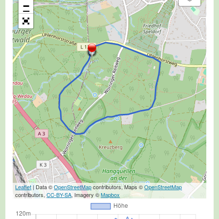
−
Leaflet
| Data ©
OpenStreetMap
contributors, Maps ©
OpenStreetMap
contributors,
CC-BY-SA
, Imagery ©
Mapbox