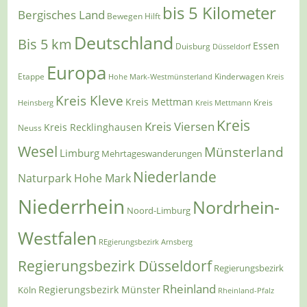
bis 5 Kilometer
Bergisches Land
Bewegen Hilft
Deutschland
Bis 5 km
Essen
Duisburg
Düsseldorf
Europa
Etappe
Kinderwagen
Hohe Mark-Westmünsterland
Kreis
Kreis Kleve
Kreis Mettman
Heinsberg
Kreis Mettmann
Kreis
Kreis
Kreis Viersen
Kreis Recklinghausen
Neuss
Wesel
Münsterland
Limburg
Mehrtageswanderungen
Niederlande
Naturpark Hohe Mark
Niederrhein
Nordrhein-
Noord-Limburg
Westfalen
REgierungsbezirk Arnsberg
Regierungsbezirk Düsseldorf
Regierungsbezirk
Rheinland
Regierungsbezirk Münster
Köln
Rheinland-Pfalz