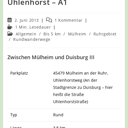
Uhlenhorst – A1
Beitrag
Beitrags-
2. Juni 2013
1 Kommentar
veröffentlicht:
Kommentare:
Lesedauer:
1 Min. Lesedauer
Beitrags-
Allgemein
/
Bis 5 km
/
Mülheim
/
Ruhrgebiet
Kategorie:
/
Rundwanderwege
Zwischen Mülheim und Duisburg III
Parkplatz
45479 Mülheim an der Ruhr,
Uhlenhorstweg (An der
Stadtgrenze zu Duisburg – hier
heißt die Straße
Uhlenhorststraße)
Typ
Rund
Länge
3,8 km