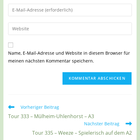
Namen
Gib
oder
deine
Benutzernamen
E-
Gib
zum
Mail-
deine
Kommentieren
Adresse
Website-
ein
zum
URL
Name, E-Mail-Adresse und Website in diesem Browser für
Kommentieren
ein
meinen nächsten Kommentar speichern.
ein
(optional)
Weitere
Vorheriger Beitrag
Artikel
Tour 333 – Mülheim-Uhlenhorst – A3
ansehen
Nächster Beitrag
Tour 335 – Weeze – Spielerisch auf dem A2