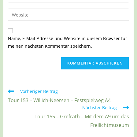
deine
Benutzernamen
E-
Gib
zum
Mail-
deine
Kommentieren
Adresse
Website-
ein
zum
URL
Name, E-Mail-Adresse und Website in diesem Browser für
Kommentieren
ein
meinen nächsten Kommentar speichern.
ein
(optional)
Weitere
Vorheriger Beitrag
Artikel
Tour 153 – Willich-Neersen – Festspielweg A4
ansehen
Nächster Beitrag
Tour 155 – Grefrath – Mit dem A9 um das
Freilichtmuseum