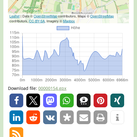
Leaflet
| Data ©
OpenStreetMap
contributors, Maps ©
OpenStreetMap
contributors,
CC-BY-SA
, Imagery ©
Mapbox
Download file:
00000154.gpx
0
0