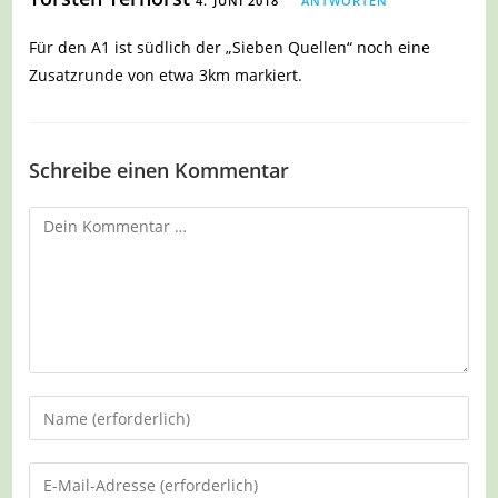
4. JUNI 2018
ANTWORTEN
Für den A1 ist südlich der „Sieben Quellen“ noch eine
Zusatzrunde von etwa 3km markiert.
Schreibe einen Kommentar
Kommentar
Gib
deinen
Namen
Gib
oder