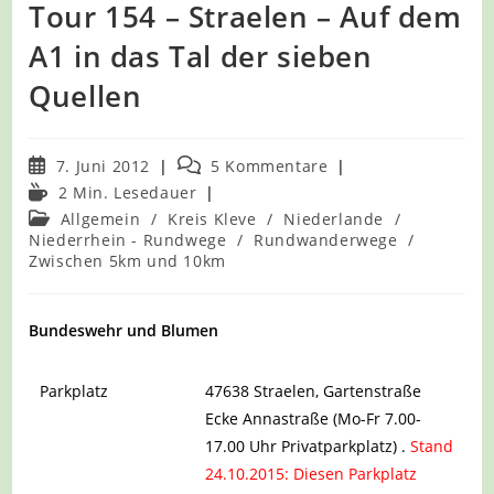
Tour 154 – Straelen – Auf dem
A1 in das Tal der sieben
Quellen
Beitrag
Beitrags-
7. Juni 2012
5 Kommentare
veröffentlicht:
Kommentare:
Lesedauer:
2 Min. Lesedauer
Beitrags-
Allgemein
/
Kreis Kleve
/
Niederlande
/
Kategorie:
Niederrhein - Rundwege
/
Rundwanderwege
/
Zwischen 5km und 10km
Bundeswehr und Blumen
Parkplatz
47638 Straelen, Gartenstraße
Ecke Annastraße (Mo-Fr 7.00-
17.00 Uhr Privatparkplatz) .
Stand
24.10.2015: Diesen Parkplatz