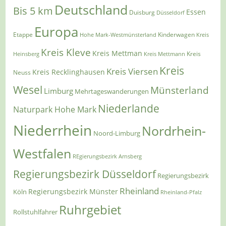
Deutschland
Bis 5 km
Essen
Duisburg
Düsseldorf
Europa
Etappe
Kinderwagen
Hohe Mark-Westmünsterland
Kreis
Kreis Kleve
Kreis Mettman
Heinsberg
Kreis Mettmann
Kreis
Kreis
Kreis Viersen
Kreis Recklinghausen
Neuss
Wesel
Münsterland
Limburg
Mehrtageswanderungen
Niederlande
Naturpark Hohe Mark
Niederrhein
Nordrhein-
Noord-Limburg
Westfalen
REgierungsbezirk Arnsberg
Regierungsbezirk Düsseldorf
Regierungsbezirk
Rheinland
Regierungsbezirk Münster
Köln
Rheinland-Pfalz
Ruhrgebiet
Rollstuhlfahrer