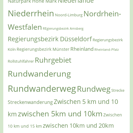
Niederlande
Naturpark Hohe Mark
Niederrhein
Nordrhein-
Noord-Limburg
Westfalen
REgierungsbezirk Arnsberg
Regierungsbezirk Düsseldorf
Regierungsbezirk
Rheinland
Regierungsbezirk Münster
Köln
Rheinland-Pfalz
Ruhrgebiet
Rollstuhlfahrer
Rundwanderung
Rundwanderweg
Rundweg
Strecke
Zwischen 5 km und 10
Streckenwanderung
zwischen 5km und 10km
km
Zwischen
zwischen 10km und 20km
10 km und 15 km