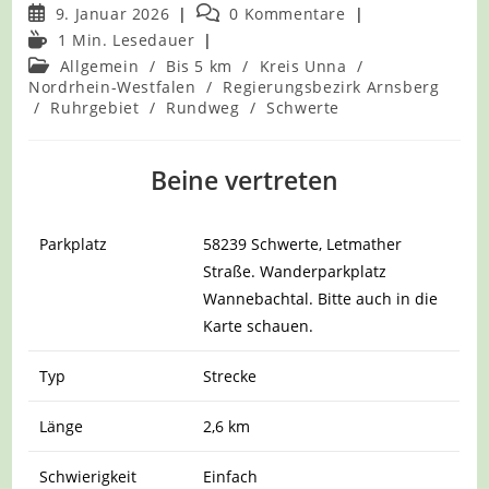
Beitrag
Beitrags-
9. Januar 2026
0 Kommentare
veröffentlicht:
Kommentare:
Lesedauer:
1 Min. Lesedauer
Beitrags-
Allgemein
/
Bis 5 km
/
Kreis Unna
/
Kategorie:
Nordrhein-Westfalen
/
Regierungsbezirk Arnsberg
/
Ruhrgebiet
/
Rundweg
/
Schwerte
Beine vertreten
Parkplatz
58239 Schwerte, Letmather
Straße. Wanderparkplatz
Wannebachtal. Bitte auch in die
Karte schauen.
Typ
Strecke
Länge
2,6 km
Schwierigkeit
Einfach