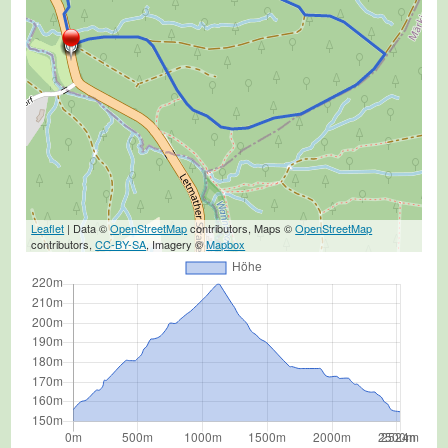
Leaflet
| Data ©
OpenStreetMap
contributors, Maps ©
OpenStreetMap
contributors,
CC-BY-SA
, Imagery ©
Mapbox