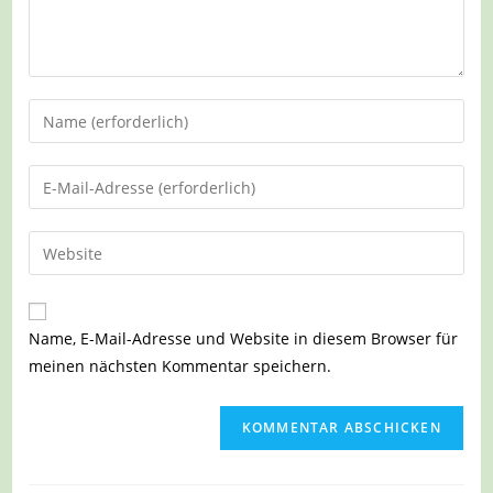
Gib
deinen
Namen
Gib
oder
deine
Benutzernamen
E-
Gib
zum
Mail-
deine
Kommentieren
Adresse
Website-
ein
zum
URL
Name, E-Mail-Adresse und Website in diesem Browser für
Kommentieren
ein
meinen nächsten Kommentar speichern.
ein
(optional)