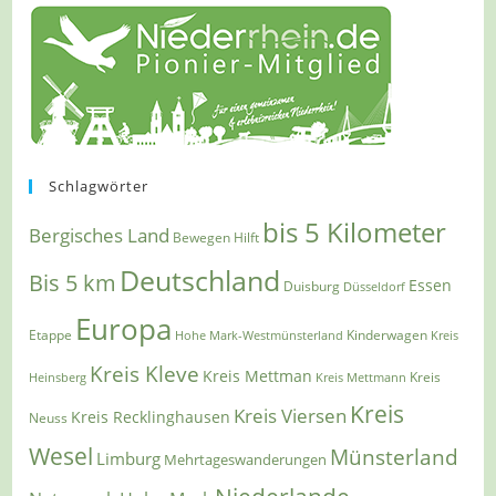
Schlagwörter
bis 5 Kilometer
Bergisches Land
Bewegen Hilft
Deutschland
Bis 5 km
Essen
Duisburg
Düsseldorf
Europa
Etappe
Kinderwagen
Hohe Mark-Westmünsterland
Kreis
Kreis Kleve
Kreis Mettman
Heinsberg
Kreis Mettmann
Kreis
Kreis
Kreis Viersen
Kreis Recklinghausen
Neuss
Wesel
Münsterland
Limburg
Mehrtageswanderungen