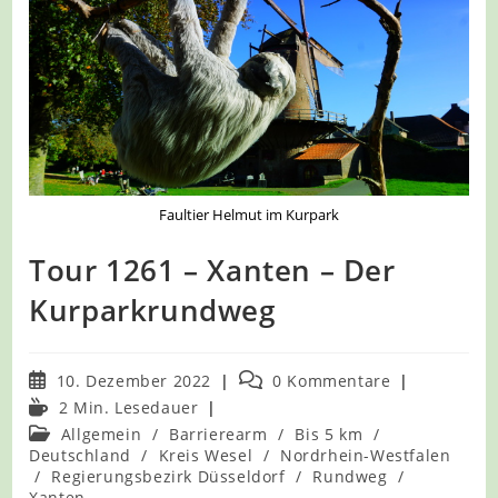
Faultier Helmut im Kurpark
Tour 1261 – Xanten – Der
Kurparkrundweg
Beitrag
Beitrags-
10. Dezember 2022
0 Kommentare
veröffentlicht:
Kommentare:
Lesedauer:
2 Min. Lesedauer
Beitrags-
Allgemein
/
Barrierearm
/
Bis 5 km
/
Kategorie:
Deutschland
/
Kreis Wesel
/
Nordrhein-Westfalen
/
Regierungsbezirk Düsseldorf
/
Rundweg
/
Xanten