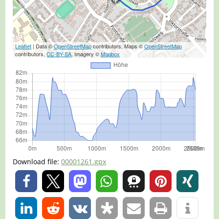
Leaflet
| Data ©
OpenStreetMap
contributors, Maps ©
OpenStreetMap
contributors,
CC-BY-SA
, Imagery ©
Mapbox
Download file:
00001261.gpx
0
0