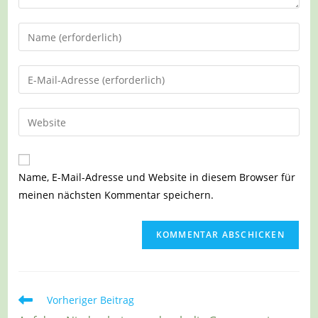
Gib
deinen
Namen
Gib
oder
deine
Benutzernamen
E-
Gib
zum
Mail-
deine
Kommentieren
Adresse
Website-
ein
zum
URL
Name, E-Mail-Adresse und Website in diesem Browser für
Kommentieren
ein
meinen nächsten Kommentar speichern.
ein
(optional)
Weitere
Vorheriger Beitrag
Artikel