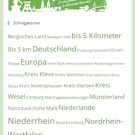
Schlagwörter
bis 5 Kilometer
Bergisches Land
Bewegen Hilft
Deutschland
Bis 5 km
Essen
Duisburg
Düsseldorf
Europa
Etappe
Kinderwagen
Hohe Mark-Westmünsterland
Kreis
Kreis Kleve
Kreis Mettman
Heinsberg
Kreis Mettmann
Kreis
Kreis
Kreis Viersen
Kreis Recklinghausen
Neuss
Wesel
Münsterland
Limburg
Mehrtageswanderungen
Niederlande
Naturpark Hohe Mark
Niederrhein
Nordrhein-
Noord-Limburg
Westfalen