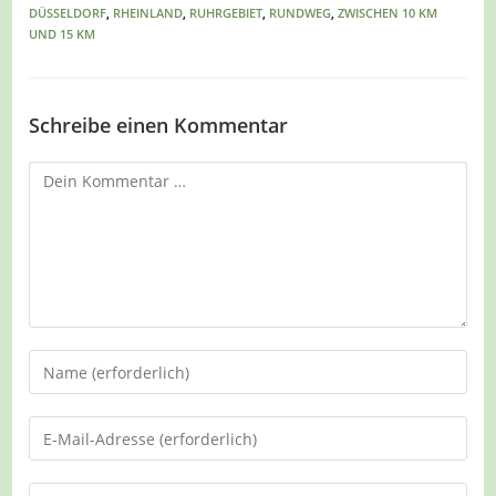
DÜSSELDORF
,
RHEINLAND
,
RUHRGEBIET
,
RUNDWEG
,
ZWISCHEN 10 KM
UND 15 KM
Schreibe einen Kommentar
Kommentar
Gib
deinen
Namen
Gib
oder
deine
Benutzernamen
E-
Gib