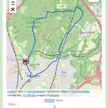
−
Leaflet
| Data ©
OpenStreetMap
contributors, Maps ©
OpenStreetMap
contributors,
CC-BY-SA
, Imagery ©
Mapbox