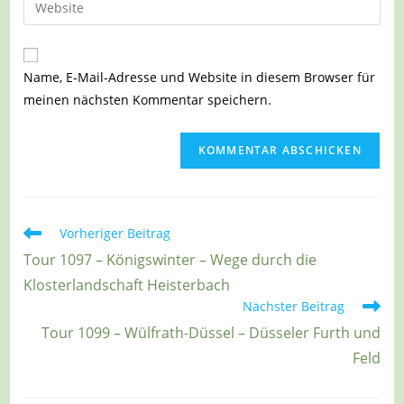
zum
Mail-
deine
Kommentieren
Adresse
Website-
ein
zum
URL
Name, E-Mail-Adresse und Website in diesem Browser für
Kommentieren
ein
meinen nächsten Kommentar speichern.
ein
(optional)
Weitere
Vorheriger Beitrag
Artikel
Tour 1097 – Königswinter – Wege durch die
ansehen
Klosterlandschaft Heisterbach
Nächster Beitrag
Tour 1099 – Wülfrath-Düssel – Düsseler Furth und
Feld