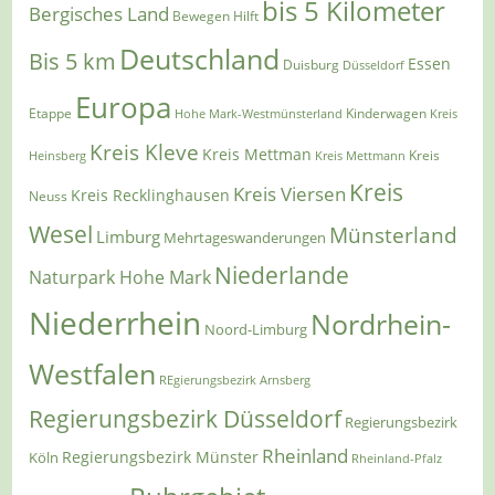
bis 5 Kilometer
Bergisches Land
Bewegen Hilft
Deutschland
Bis 5 km
Essen
Duisburg
Düsseldorf
Europa
Etappe
Kinderwagen
Hohe Mark-Westmünsterland
Kreis
Kreis Kleve
Kreis Mettman
Heinsberg
Kreis Mettmann
Kreis
Kreis
Kreis Viersen
Kreis Recklinghausen
Neuss
Wesel
Münsterland
Limburg
Mehrtageswanderungen
Niederlande
Naturpark Hohe Mark
Niederrhein
Nordrhein-
Noord-Limburg
Westfalen
REgierungsbezirk Arnsberg
Regierungsbezirk Düsseldorf
Regierungsbezirk
Rheinland
Regierungsbezirk Münster
Köln
Rheinland-Pfalz