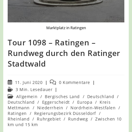
Marktplatz in Ratingen
Tour 1098 – Ratingen –
Rundweg durch den Ratinger
Stadtwald
Beitrag
Beitrags-
11. Juni 2020
0 Kommentare
veröffentlicht:
Kommentare:
Lesedauer:
3 Min. Lesedauer
Beitrags-
Allgemein
/
Bergisches Land
/
Deutschland
/
Kategorie:
Deutschland
/
Eggerscheidt
/
Europa
/
Kreis
Mettmann
/
Niederrhein
/
Nordrhein-Westfalen
/
Ratingen
/
Regierungsbezirk Düsseldorf
/
Rheinland
/
Ruhrgebiet
/
Rundweg
/
Zwischen 10
km und 15 km