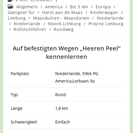
Beitrags-
Allgemein
/
America
/
Bis 5 km
/
Europa
/
Kategorie:
Geeignet für
/
Horst aan de Maas
/
Kinderwagen
/
Limburg
/
Maasduinen - Maasdünen
/
Niederlande
/
Niederlande
/
Noord-Limburg
/
Provinz Limburg
/
Rollstuhlfahrer
/
Rundweg
Auf befestigten Wegen „Heeren Peel“
kennenlernen
Parkplatz
Niederlande, 5966 PG
America,Lorbaan 9a
Typ
Rund
Länge
1,8 km
Schwierigkeit
Einfach