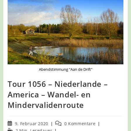
Abendstimmung "Aan de Drift"
Tour 1056 – Niederlande –
America – Wandel- en
Mindervalidenroute
Beitrag
Beitrags-
9. Februar 2020
0 Kommentare
veröffentlicht:
Kommentare:
Lesedauer:
2 Min. Lesedauer