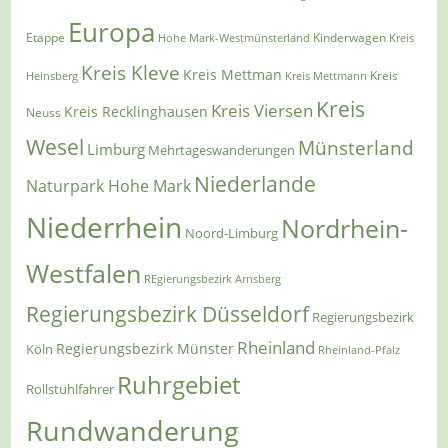
Europa
Etappe
Kinderwagen
Hohe Mark-Westmünsterland
Kreis
Kreis Kleve
Kreis Mettman
Heinsberg
Kreis Mettmann
Kreis
Kreis
Kreis Viersen
Kreis Recklinghausen
Neuss
Wesel
Münsterland
Limburg
Mehrtageswanderungen
Niederlande
Naturpark Hohe Mark
Niederrhein
Nordrhein-
Noord-Limburg
Westfalen
REgierungsbezirk Arnsberg
Regierungsbezirk Düsseldorf
Regierungsbezirk
Rheinland
Regierungsbezirk Münster
Köln
Rheinland-Pfalz
Ruhrgebiet
Rollstuhlfahrer
Rundwanderung