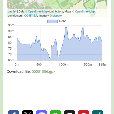
Leaflet
| Data ©
OpenStreetMap
contributors, Maps ©
OpenStreetMap
contributors,
CC-BY-SA
, Imagery ©
Mapbox
Download file:
00001056.gpx