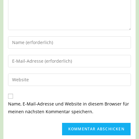
Gib
deinen
Namen
Gib
oder
deine
Benutzernamen
E-
Gib
zum
Mail-
deine
Kommentieren
Adresse
Website-
ein
zum
URL
Name, E-Mail-Adresse und Website in diesem Browser für
Kommentieren
ein
meinen nächsten Kommentar speichern.
ein
(optional)