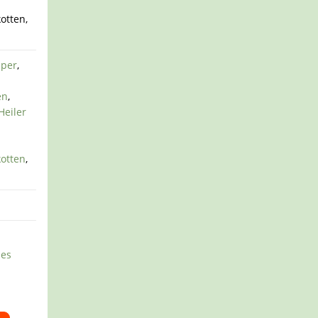
otten,
per
,
en
,
Heiler
otten
,
 es