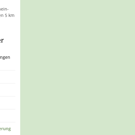
ein-
en 5 km
er
ingen
erung