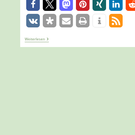
0
0
Tour
Weiterlesen
1133
–
Wupperweg
–
Etappe
10/12
–
Von
Burg
Zur
Haasenmühle