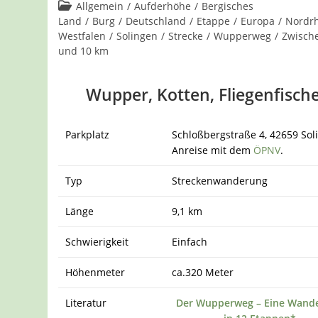
Kommentare:
Beitrags-
Allgemein
/
Aufderhöhe
/
Bergisches
Kategorie:
Land
/
Burg
/
Deutschland
/
Etappe
/
Europa
/
Nordrh
Westfalen
/
Solingen
/
Strecke
/
Wupperweg
/
Zwisch
und 10 km
Wupper, Kotten, Fliegenfisch
Parkplatz
Schloßbergstraße 4, 42659 Sol
Anreise mit dem
ÖPNV
.
Typ
Streckenwanderung
Länge
9,1 km
Schwierigkeit
Einfach
Höhenmeter
ca.320 Meter
Literatur
Der Wupperweg – Eine Wand