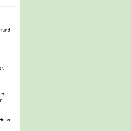
Grund
er,
-
ten,
n,
Heiler