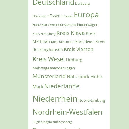
Deutschland
Duisburg
Europa
Essen
Etappe
Düsseldorf
Kinderwagen
Hohe Mark-Westmünsterland
Kreis Kleve
Kreis
Kreis Heinsberg
Mettman
Kreis
Kreis Mettmann
Kreis Neuss
Kreis Viersen
Recklinghausen
Kreis Wesel
Limburg
Mehrtageswanderungen
Münsterland
Naturpark Hohe
Niederlande
Mark
Niederrhein
Noord-Limburg
Nordrhein-Westfalen
REgierungsbezirk Arnsberg