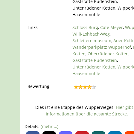
Gaststätte Rüdenstein,
Untenrüdener Kotten, Wipperk
Haasenmühle
Links
Schloss Burg
,
Café Meyer
,
Wup
Willi-Lohbach-Weg
,
Schleifereimuseum
,
Auer Kott
Wanderparkplatz Wupperhof
,
Kotten
,
Oberrüdener Kotten
,
Gaststätte Rüdenstein
,
Untenrüdener Kotten
,
Wipperk
Haasenmühle
Bewertung
Dies ist eine Etappe des Wupperweges.
Hier gibt
Informationen über die gesamte Strecke.
Details:
(mehr …)