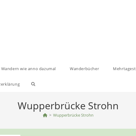
Wandern wie anno dazumal
Wanderbücher
Mehrtages
zerklärung
Website-
Suche
Wupperbrücke Strohn
umschalten
>
Wupperbrücke Strohn