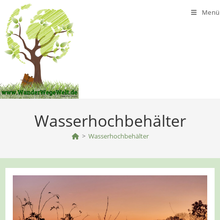
Zum
Menü
Inhalt
springen
Wasserhochbehälter
>
Wasserhochbehälter