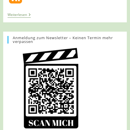
Tour
Weiterlesen
1400
–
Viersen-
Süchteln
–
Anmeldung zum Newsletter – Keinen Termin mehr
verpassen
Den
Höhentrail
Meistern