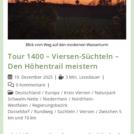
Blick vom Weg auf den modernen Wasserturm
Tour 1400 – Viersen-Süchteln –
Den Höhentrail meistern
Beitrag
Lesedauer:
19. Dezember 2025
3 Min. Lesedauer
veröffentlicht:
Beitrags-
0 Kommentare
Kommentare:
Beitrags-
Deutschland
/
Europa
/
Kreis Viersen
/
Naturpark
Kategorie:
Schwalm-Nette
/
Niederrhein
/
Nordrhein-
Westfalen
/
Regierungsbezirk
Düsseldorf
/
Rundweg
/
Süchteln
/
Viersen
/
Zwischen 5
km und 10 km