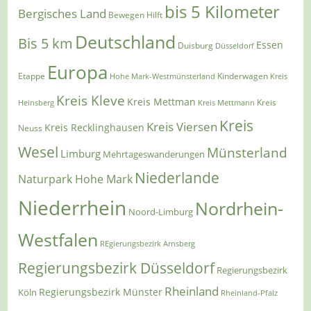
bis 5 Kilometer
Bergisches Land
Bewegen Hilft
Deutschland
Bis 5 km
Essen
Duisburg
Düsseldorf
Europa
Etappe
Kinderwagen
Hohe Mark-Westmünsterland
Kreis
Kreis Kleve
Kreis Mettman
Heinsberg
Kreis Mettmann
Kreis
Kreis
Kreis Viersen
Kreis Recklinghausen
Neuss
Wesel
Münsterland
Limburg
Mehrtageswanderungen
Niederlande
Naturpark Hohe Mark
Niederrhein
Nordrhein-
Noord-Limburg
Westfalen
REgierungsbezirk Arnsberg
Regierungsbezirk Düsseldorf
Regierungsbezirk
Rheinland
Regierungsbezirk Münster
Köln
Rheinland-Pfalz