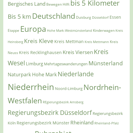
bis 5 Kilometer
Bergisches Land
Bewegen Hilft
Deutschland
Bis 5 km
Essen
Duisburg
Düsseldorf
Europa
Etappe
Kinderwagen
Hohe Mark-Westmünsterland
Kreis
Kreis Kleve
Kreis Mettman
Heinsberg
Kreis Mettmann
Kreis
Kreis
Kreis Viersen
Kreis Recklinghausen
Neuss
Wesel
Münsterland
Limburg
Mehrtageswanderungen
Niederlande
Naturpark Hohe Mark
Niederrhein
Nordrhein-
Noord-Limburg
Westfalen
REgierungsbezirk Arnsberg
Regierungsbezirk Düsseldorf
Regierungsbezirk
Rheinland
Regierungsbezirk Münster
Köln
Rheinland-Pfalz