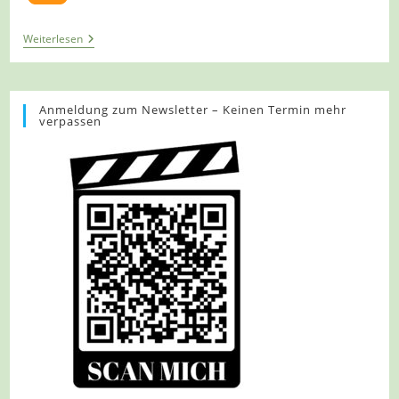
Tour
Weiterlesen
1265
–
Niederlande
–
Gennep
Anmeldung zum Newsletter – Keinen Termin mehr
verpassen
–
Niersdal
En
Looierheide