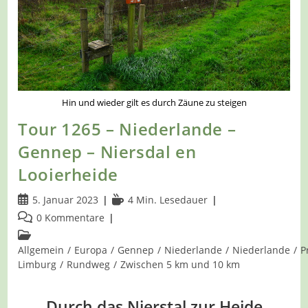
Hin und wieder gilt es durch Zäune zu steigen
Tour 1265 – Niederlande –
Gennep – Niersdal en
Looierheide
Beitrag
Lesedauer:
5. Januar 2023
4 Min. Lesedauer
veröffentlicht:
Beitrags-
0 Kommentare
Kommentare:
Beitrags-
Kategorie:
Allgemein
/
Europa
/
Gennep
/
Niederlande
/
Niederlande
/
P
Limburg
/
Rundweg
/
Zwischen 5 km und 10 km
Durch das Nierstal zur Heide