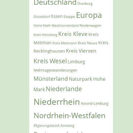
Deutschland
Duisburg
Europa
Essen
Etappe
Düsseldorf
Kinderwagen
Hohe Mark-Westmünsterland
Kreis Kleve
Kreis
Kreis Heinsberg
Mettman
Kreis
Kreis Mettmann
Kreis Neuss
Kreis Viersen
Recklinghausen
Kreis Wesel
Limburg
Mehrtageswanderungen
Münsterland
Naturpark Hohe
Niederlande
Mark
Niederrhein
Noord-Limburg
Nordrhein-Westfalen
REgierungsbezirk Arnsberg