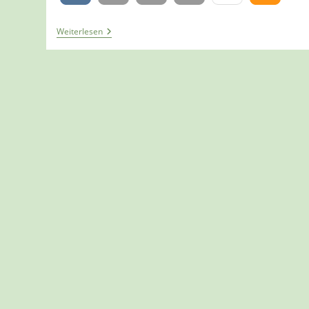
Tour
Weiterlesen
860
–
Solingen-
Gräfrath
–
Auf
Dem
A2
Durchs
Steinbachtal