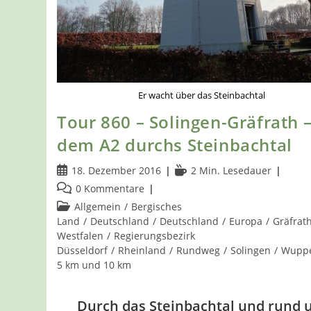
Er wacht über das Steinbachtal
Tour 860 – Solingen-Gräfrath 
dem A2 durchs Steinbachtal
Beitrag
Lesedauer:
18. Dezember 2016
2 Min. Lesedauer
veröffentlicht:
Beitrags-
0 Kommentare
Kommentare:
Beitrags-
Allgemein
/
Bergisches
Kategorie:
Land
/
Deutschland
/
Deutschland
/
Europa
/
Gräfrat
Westfalen
/
Regierungsbezirk
Düsseldorf
/
Rheinland
/
Rundweg
/
Solingen
/
Wuppe
5 km und 10 km
Durch das Steinbachtal und rund