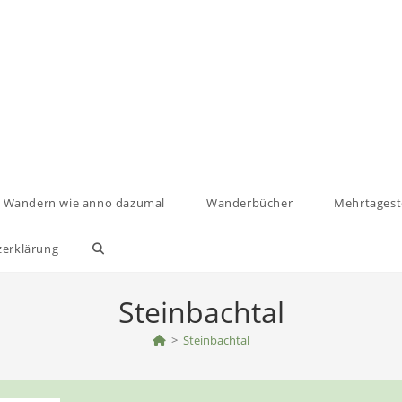
Wandern wie anno dazumal
Wanderbücher
Mehrtages
zerklärung
Website-
Suche
Steinbachtal
umschalten
>
Steinbachtal