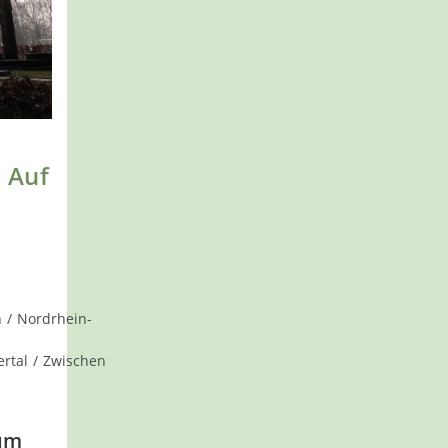
– Auf
h
/
Nordrhein-
rtal
/
Zwischen
 um