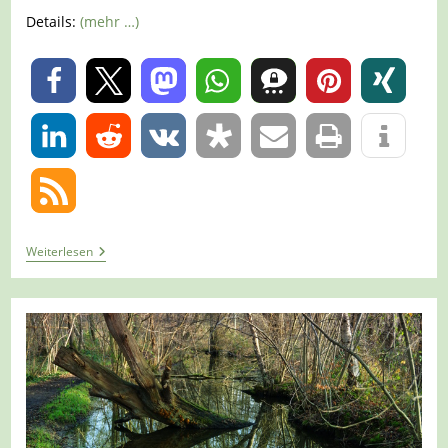
Details:
(mehr …)
0
0
Tour
Weiterlesen
1381
–
Wegberg
–
Route
Wegberger
Mühle