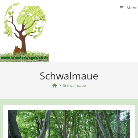
Zum
Menü
Inhalt
springen
Schwalmaue
>
Schwalmaue