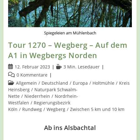
Spiegeleien am Mühlenbach
Tour 1270 – Wegberg – Auf dem
A1 in Wegbergs Norden
Beitrag
Lesedauer:
12. Februar 2023
3 Min. Lesedauer
veröffentlicht:
Beitrags-
0 Kommentare
Kommentare:
Beitrags-
Allgemein
/
Deutschland
/
Europa
/
Holtmühle
/
Kreis
Kategorie:
Heinsberg
/
Naturpark Schwalm-
Nette
/
Niederrhein
/
Nordrhein-
Westfalen
/
Regierungsbezirk
Köln
/
Rundweg
/
Wegberg
/
Zwischen 5 km und 10 km
Ab ins Alsbachtal