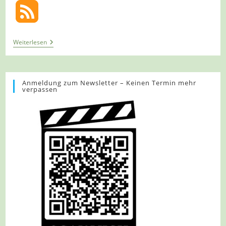
Tour
Weiterlesen
1270
–
Wegberg
–
Auf
Anmeldung zum Newsletter – Keinen Termin mehr
verpassen
Dem
A1
In
Wegbergs
Norden