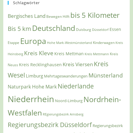
Schlagwörter
bis 5 Kilometer
Bergisches Land
Bewegen Hilft
Deutschland
Bis 5 km
Essen
Duisburg
Düsseldorf
Europa
Etappe
Kinderwagen
Hohe Mark-Westmünsterland
Kreis
Kreis Kleve
Kreis Mettman
Heinsberg
Kreis Mettmann
Kreis
Kreis
Kreis Viersen
Kreis Recklinghausen
Neuss
Wesel
Münsterland
Limburg
Mehrtageswanderungen
Niederlande
Naturpark Hohe Mark
Niederrhein
Nordrhein-
Noord-Limburg
Westfalen
REgierungsbezirk Arnsberg
Regierungsbezirk Düsseldorf
Regierungsbezirk