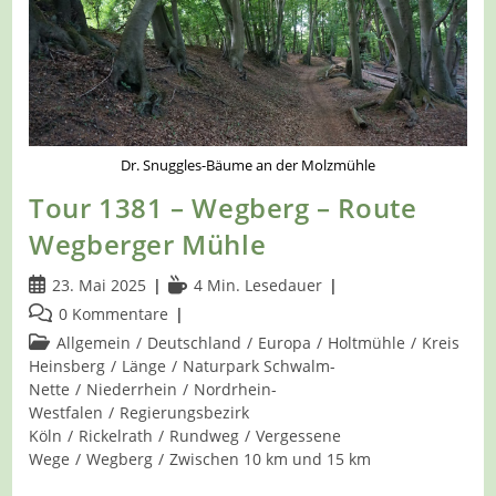
Dr. Snuggles-Bäume an der Molzmühle
Tour 1381 – Wegberg – Route
Wegberger Mühle
Beitrag
Lesedauer:
23. Mai 2025
4 Min. Lesedauer
veröffentlicht:
Beitrags-
0 Kommentare
Kommentare:
Beitrags-
Allgemein
/
Deutschland
/
Europa
/
Holtmühle
/
Kreis
Kategorie:
Heinsberg
/
Länge
/
Naturpark Schwalm-
Nette
/
Niederrhein
/
Nordrhein-
Westfalen
/
Regierungsbezirk
Köln
/
Rickelrath
/
Rundweg
/
Vergessene
Wege
/
Wegberg
/
Zwischen 10 km und 15 km