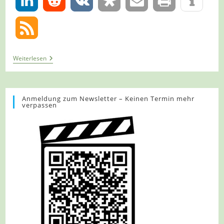
0
Tour
Weiterlesen
1131
–
Wupperweg
–
Etappe
Anmeldung zum Newsletter – Keinen Termin mehr
verpassen
9/12
–
Von
Solingen
Nach
Burg
Mit
Seinem
Schloss