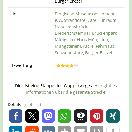
Burger Brezel
Links
Bergische Museumseisenbahn
e.V
.,
Strandcafé
,
Café Hubraum
,
Napoleonsbrücke
,
Diederichstempel
,
Brückenpark
Müngsten
,
Haus Müngsten
,
Müngstener Brücke
,
Fährhaus,
Schwebefähre
,
Burger Brezel
Bewertung
Dies ist eine Etappe des Wupperweges.
Hier gibt es
Informationen über die gesamte Strecke.
Details:
(mehr …)
0