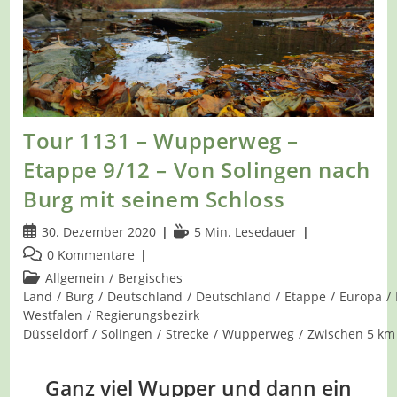
Tour 1131 – Wupperweg –
Etappe 9/12 – Von Solingen nach
Burg mit seinem Schloss
Beitrag
Lesedauer:
30. Dezember 2020
5 Min. Lesedauer
veröffentlicht:
Beitrags-
0 Kommentare
Kommentare:
Beitrags-
Allgemein
/
Bergisches
Kategorie:
Land
/
Burg
/
Deutschland
/
Deutschland
/
Etappe
/
Europa
/
Westfalen
/
Regierungsbezirk
Düsseldorf
/
Solingen
/
Strecke
/
Wupperweg
/
Zwischen 5 km
Ganz viel Wupper und dann ein