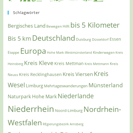
Schlagwörter
bis 5 Kilometer
Bergisches Land
Bewegen Hilft
Deutschland
Bis 5 km
Essen
Duisburg
Düsseldorf
Europa
Etappe
Kinderwagen
Hohe Mark-Westmünsterland
Kreis
Kreis Kleve
Kreis Mettman
Heinsberg
Kreis Mettmann
Kreis
Kreis
Kreis Viersen
Kreis Recklinghausen
Neuss
Wesel
Münsterland
Limburg
Mehrtageswanderungen
Niederlande
Naturpark Hohe Mark
Niederrhein
Nordrhein-
Noord-Limburg
Westfalen
REgierungsbezirk Arnsberg