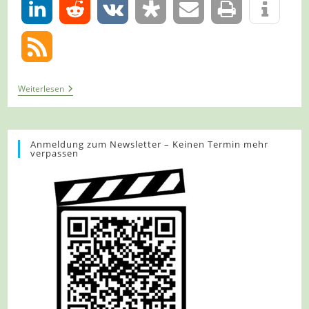
0
Tour
Weiterlesen
967
–
Extertal
–
Meierberg
Anmeldung zum Newsletter – Keinen Termin mehr
verpassen
–
Unterwegs
Auf
Dem
Patensteig