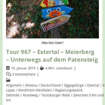
Alles klar! Oder?
Tour 967 – Extertal – Meierberg
– Unterwegs auf dem Patensteig
Beitrag
Lesedauer:
18. Januar 2019
4 Min. Lesedauer
veröffentlicht:
Beitrags-
0 Kommentare
Kommentare:
Beitrags-
Kategorie:
Allgemein
/
Almena
/
Deutschland
/
Eggegebirge
/
Extertal
/
K
Lippe
/
Nordrhein-Westfalen
/
Regierungsbezirk
Detmold
/
Rundweg
/
Teutoburger Wald
/
Zwischen 5 km und
km