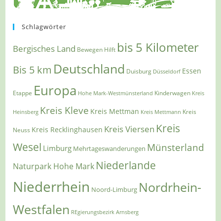
Schlagwörter
bis 5 Kilometer
Bergisches Land
Bewegen Hilft
Deutschland
Bis 5 km
Essen
Duisburg
Düsseldorf
Europa
Etappe
Kinderwagen
Hohe Mark-Westmünsterland
Kreis
Kreis Kleve
Kreis Mettman
Heinsberg
Kreis Mettmann
Kreis
Kreis
Kreis Viersen
Kreis Recklinghausen
Neuss
Wesel
Münsterland
Limburg
Mehrtageswanderungen
Niederlande
Naturpark Hohe Mark
Niederrhein
Nordrhein-
Noord-Limburg
Westfalen
REgierungsbezirk Arnsberg