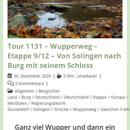
Tour 1131 – Wupperweg –
Etappe 9/12 – Von Solingen nach
Burg mit seinem Schloss
Beitrag
Lesedauer:
30. Dezember 2020
5 Min. Lesedauer
veröffentlicht:
Beitrags-
0 Kommentare
Kommentare:
Beitrags-
Allgemein
/
Bergisches
Kategorie:
Land
/
Burg
/
Deutschland
/
Deutschland
/
Etappe
/
Europa
/
Westfalen
/
Regierungsbezirk
Düsseldorf
/
Solingen
/
Strecke
/
Wupperweg
/
Zwischen 5 km
Ganz viel Wupper und dann ein