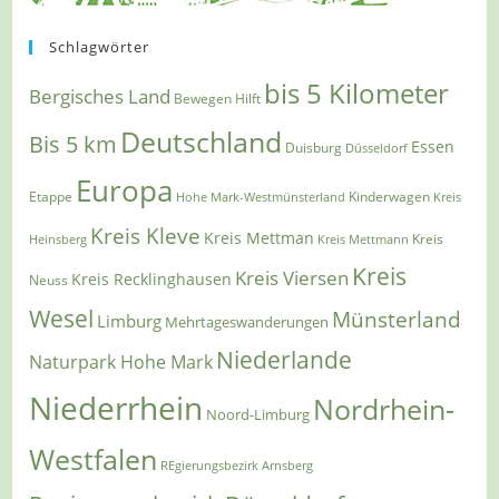
Schlagwörter
bis 5 Kilometer
Bergisches Land
Bewegen Hilft
Deutschland
Bis 5 km
Essen
Duisburg
Düsseldorf
Europa
Etappe
Kinderwagen
Hohe Mark-Westmünsterland
Kreis
Kreis Kleve
Kreis Mettman
Heinsberg
Kreis Mettmann
Kreis
Kreis
Kreis Viersen
Kreis Recklinghausen
Neuss
Wesel
Münsterland
Limburg
Mehrtageswanderungen
Niederlande
Naturpark Hohe Mark
Niederrhein
Nordrhein-
Noord-Limburg
Westfalen
REgierungsbezirk Arnsberg