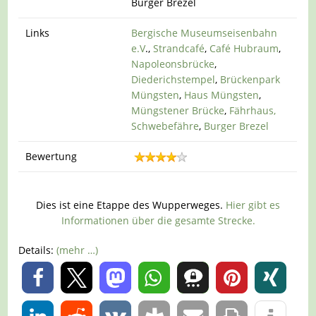
Burger Brezel
Links
Bergische Museumseisenbahn
e.V
.,
Strandcafé
,
Café Hubraum
,
Napoleonsbrücke
,
Diederichstempel
,
Brückenpark
Müngsten
,
Haus Müngsten
,
Müngstener Brücke
,
Fährhaus,
Schwebefähre
,
Burger Brezel
Bewertung
Dies ist eine Etappe des Wupperweges.
Hier gibt es
Informationen über die gesamte Strecke.
Details:
(mehr …)
0