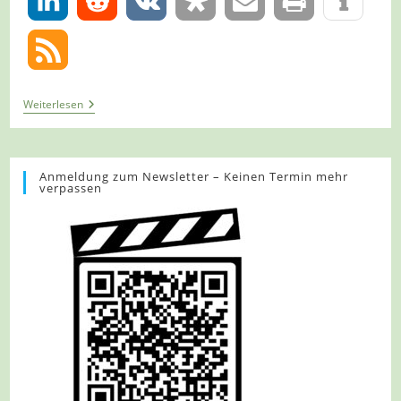
0
Tour
Weiterlesen
1131
–
Wupperweg
–
Etappe
Anmeldung zum Newsletter – Keinen Termin mehr
verpassen
9/12
–
Von
Solingen
Nach
Burg
Mit
Seinem
Schloss