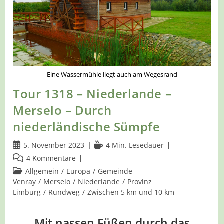
Eine Wassermühle liegt auch am Wegesrand
Tour 1318 – Niederlande –
Merselo – Durch
niederländische Sümpfe
Beitrag
Lesedauer:
5. November 2023
4 Min. Lesedauer
veröffentlicht:
Beitrags-
4 Kommentare
Kommentare:
Beitrags-
Allgemein
/
Europa
/
Gemeinde
Kategorie:
Venray
/
Merselo
/
Niederlande
/
Provinz
Limburg
/
Rundweg
/
Zwischen 5 km und 10 km
Mit nassen Füßen durch das