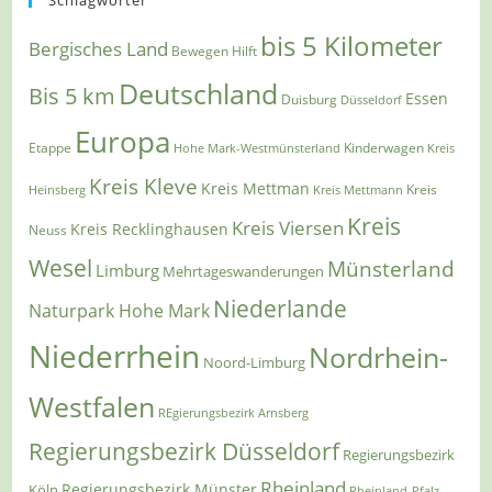
Schlagwörter
bis 5 Kilometer
Bergisches Land
Bewegen Hilft
Deutschland
Bis 5 km
Essen
Duisburg
Düsseldorf
Europa
Etappe
Kinderwagen
Hohe Mark-Westmünsterland
Kreis
Kreis Kleve
Kreis Mettman
Heinsberg
Kreis Mettmann
Kreis
Kreis
Kreis Viersen
Kreis Recklinghausen
Neuss
Wesel
Münsterland
Limburg
Mehrtageswanderungen
Niederlande
Naturpark Hohe Mark
Niederrhein
Nordrhein-
Noord-Limburg
Westfalen
REgierungsbezirk Arnsberg
Regierungsbezirk Düsseldorf
Regierungsbezirk
Rheinland
Regierungsbezirk Münster
Köln
Rheinland-Pfalz