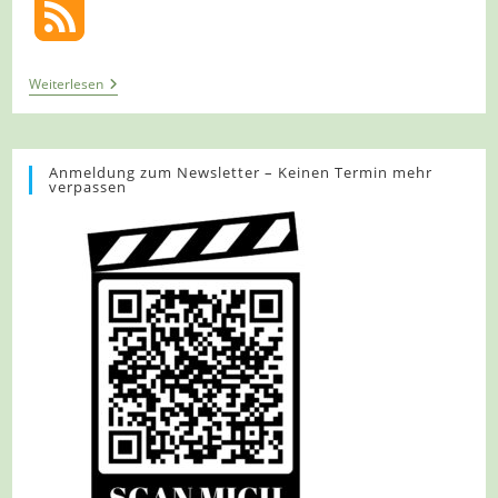
Tour
Weiterlesen
1318
–
Niederlande
–
Merselo
Anmeldung zum Newsletter – Keinen Termin mehr
verpassen
–
Durch
Niederländische
Sümpfe