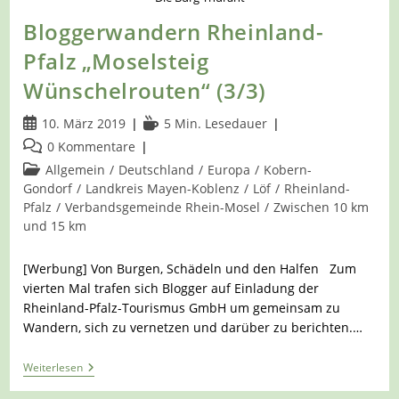
Bloggerwandern Rheinland-
Pfalz „Moselsteig
Wünschelrouten“ (3/3)
Beitrag
Lesedauer:
10. März 2019
5 Min. Lesedauer
veröffentlicht:
Beitrags-
0 Kommentare
Kommentare:
Beitrags-
Allgemein
/
Deutschland
/
Europa
/
Kobern-
Kategorie:
Gondorf
/
Landkreis Mayen-Koblenz
/
Löf
/
Rheinland-
Pfalz
/
Verbandsgemeinde Rhein-Mosel
/
Zwischen 10 km
und 15 km
[Werbung] Von Burgen, Schädeln und den Halfen Zum
vierten Mal trafen sich Blogger auf Einladung der
Rheinland-Pfalz-Tourismus GmbH um gemeinsam zu
Wandern, sich zu vernetzen und darüber zu berichten.…
Bloggerwandern
Weiterlesen
Rheinland-
Pfalz