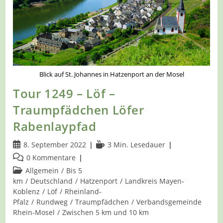
Blick auf St. Johannes in Hatzenport an der Mosel
Tour 1249 – Löf –
Traumpfädchen Löfer
Rabenlaypfad
Beitrag
Lesedauer:
8. September 2022
3 Min. Lesedauer
veröffentlicht:
Beitrags-
0 Kommentare
Kommentare:
Beitrags-
Allgemein
/
Bis 5
Kategorie:
km
/
Deutschland
/
Hatzenport
/
Landkreis Mayen-
Koblenz
/
Löf
/
Rheinland-
Pfalz
/
Rundweg
/
Traumpfädchen
/
Verbandsgemeinde
Rhein-Mosel
/
Zwischen 5 km und 10 km