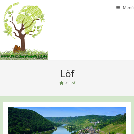
Zum
Menü
Inhalt
springen
Löf
>
Löf