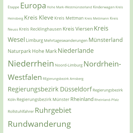
Europa
Etappe
Kinderwagen
Hohe Mark-Westmünsterland
Kreis
Kreis Kleve
Kreis Mettman
Heinsberg
Kreis Mettmann
Kreis
Kreis
Kreis Viersen
Kreis Recklinghausen
Neuss
Wesel
Münsterland
Limburg
Mehrtageswanderungen
Niederlande
Naturpark Hohe Mark
Niederrhein
Nordrhein-
Noord-Limburg
Westfalen
REgierungsbezirk Arnsberg
Regierungsbezirk Düsseldorf
Regierungsbezirk
Rheinland
Regierungsbezirk Münster
Köln
Rheinland-Pfalz
Ruhrgebiet
Rollstuhlfahrer
Rundwanderung