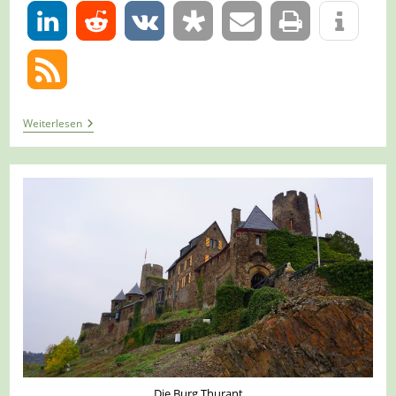
0
Tour
Weiterlesen
1249
–
Löf
–
Traumpfädchen
Löfer
Rabenlaypfad
Die Burg Thurant