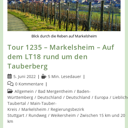
Blick durch die Reben auf Markelsheim
Tour 1235 – Markelsheim – Auf
dem LT18 rund um den
Tauberberg
Beitrag
Lesedauer:
5. Juni 2022
5 Min. Lesedauer
veröffentlicht:
Beitrags-
0 Kommentare
Kommentare:
Beitrags-
Allgemein
/
Bad Mergentheim
/
Baden-
Kategorie:
Württemberg
/
Deutschland
/
Deutschland
/
Europa
/
Lieblich
Taubertal
/
Main-Tauber-
Kreis
/
Markelsheim
/
Regierungsbezirk
Stuttgart
/
Rundweg
/
Weikersheim
/
Zwischen 15 km und 20
km