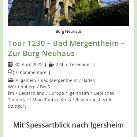
Burg Neuhaus
Tour 1230 – Bad Mergentheim –
Zur Burg Neuhaus
Beitrag
Lesedauer:
30. April 2022
2 Min. Lesedauer
veröffentlicht:
Beitrags-
0 Kommentare
Kommentare:
Beitrags-
Allgemein
/
Bad Mergentheim
/
Baden-
Kategorie:
Württemberg
/
Bis 5
km
/
Deutschland
/
Europa
/
Igersheim
/
Liebliches
Taubertal
/
Main-Tauber-Kreis
/
Regierungsbezirk
Stuttgart
Mit Spessartblick nach Igersheim