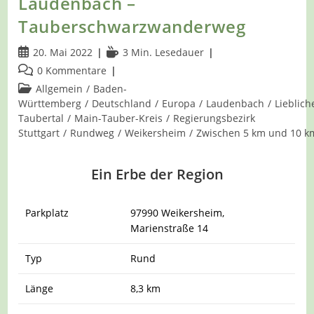
Laudenbach –
Tauberschwarzwanderweg
Beitrag
Lesedauer:
20. Mai 2022
3 Min. Lesedauer
veröffentlicht:
Beitrags-
0 Kommentare
Kommentare:
Beitrags-
Allgemein
/
Baden-
Kategorie:
Württemberg
/
Deutschland
/
Europa
/
Laudenbach
/
Lieblich
Taubertal
/
Main-Tauber-Kreis
/
Regierungsbezirk
Stuttgart
/
Rundweg
/
Weikersheim
/
Zwischen 5 km und 10 k
Ein Erbe der Region
Parkplatz
97990 Weikersheim,
Marienstraße 14
Typ
Rund
Länge
8,3 km