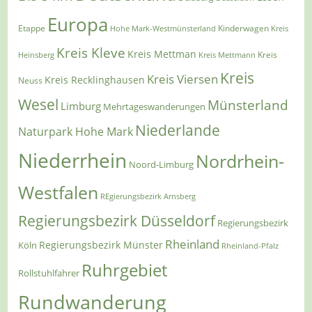
Europa
Etappe
Kinderwagen
Hohe Mark-Westmünsterland
Kreis
Kreis Kleve
Kreis Mettman
Heinsberg
Kreis Mettmann
Kreis
Kreis
Kreis Viersen
Kreis Recklinghausen
Neuss
Wesel
Münsterland
Limburg
Mehrtageswanderungen
Niederlande
Naturpark Hohe Mark
Niederrhein
Nordrhein-
Noord-Limburg
Westfalen
REgierungsbezirk Arnsberg
Regierungsbezirk Düsseldorf
Regierungsbezirk
Rheinland
Regierungsbezirk Münster
Köln
Rheinland-Pfalz
Ruhrgebiet
Rollstuhlfahrer
Rundwanderung