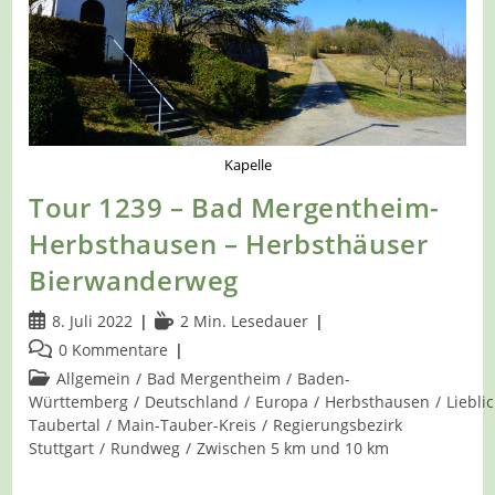
Kapelle
Tour 1239 – Bad Mergentheim-
Herbsthausen – Herbsthäuser
Bierwanderweg
Beitrag
Lesedauer:
8. Juli 2022
2 Min. Lesedauer
veröffentlicht:
Beitrags-
0 Kommentare
Kommentare:
Beitrags-
Allgemein
/
Bad Mergentheim
/
Baden-
Kategorie:
Württemberg
/
Deutschland
/
Europa
/
Herbsthausen
/
Liebli
Taubertal
/
Main-Tauber-Kreis
/
Regierungsbezirk
Stuttgart
/
Rundweg
/
Zwischen 5 km und 10 km