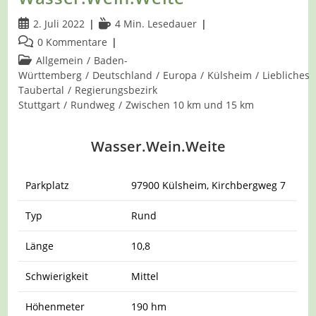
Beitrag
Lesedauer:
2. Juli 2022
4 Min. Lesedauer
veröffentlicht:
Beitrags-
0 Kommentare
Kommentare:
Beitrags-
Allgemein
/
Baden-
Kategorie:
Württemberg
/
Deutschland
/
Europa
/
Külsheim
/
Liebliches
Taubertal
/
Regierungsbezirk
Stuttgart
/
Rundweg
/
Zwischen 10 km und 15 km
Wasser.Wein.Weite
Parkplatz
97900 Külsheim, Kirchbergweg 7
Typ
Rund
Länge
10,8
Schwierigkeit
Mittel
Höhenmeter
190 hm