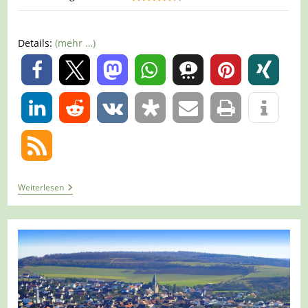
Details:
(mehr …)
0
0
Tour
Weiterlesen
1238
–
Külsheim
–
Rundwanderweg
LT6
Wasser.Wein.Weite