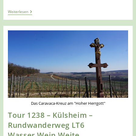
Tour
Weiterlesen
1239
–
Bad
Mergentheim-
Herbsthausen
–
Herbsthäuser
Bierwanderweg
Das Caravaca-Kreuz am "Hoher Herrgott"
Tour 1238 – Külsheim –
Rundwanderweg LT6
Wasser.Wein.Weite