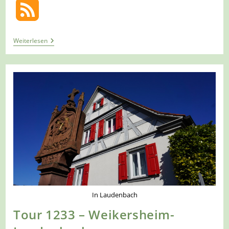
Tour
Weiterlesen
1235
–
Markelsheim
–
Auf
Dem
LT18
Rund
Um
Den
Tauberberg
In Laudenbach
Tour 1233 – Weikersheim-