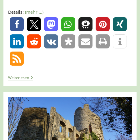
Details:
(mehr …)
0
0
Tour
Weiterlesen
1233
–
Weikersheim-
Laudenbach
–
Tauberschwarzwanderweg