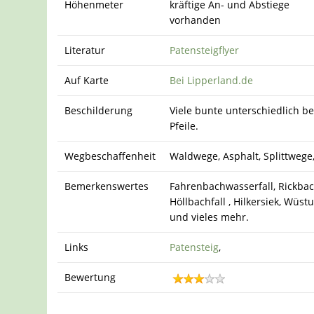
Höhenmeter
kräftige An- und Abstiege
vorhanden
Literatur
Patensteigflyer
Auf Karte
Bei Lipperland.de
Beschilderung
Viele bunte unterschiedlich b
Pfeile.
Wegbeschaffenheit
Waldwege, Asphalt, Splittwege
Bemerkenswertes
Fahrenbachwasserfall, Rickbach
Höllbachfall , Hilkersiek, Wüst
und vieles mehr.
Links
Patensteig
,
Bewertung