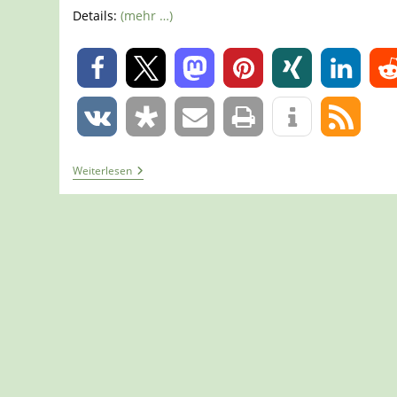
Details:
(mehr …)
0
0
Tour
Weiterlesen
967
–
Extertal
–
Meierberg
–
Unterwegs
Auf
Dem
Patensteig