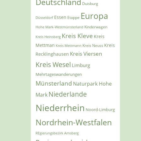
Deutschland
Duisburg
Europa
Essen
Etappe
Düsseldorf
Kinderwagen
Hohe Mark-Westmünsterland
Kreis Kleve
Kreis
Kreis Heinsberg
Mettman
Kreis
Kreis Mettmann
Kreis Neuss
Kreis Viersen
Recklinghausen
Kreis Wesel
Limburg
Mehrtageswanderungen
Münsterland
Naturpark Hohe
Niederlande
Mark
Niederrhein
Noord-Limburg
Nordrhein-Westfalen
REgierungsbezirk Arnsberg