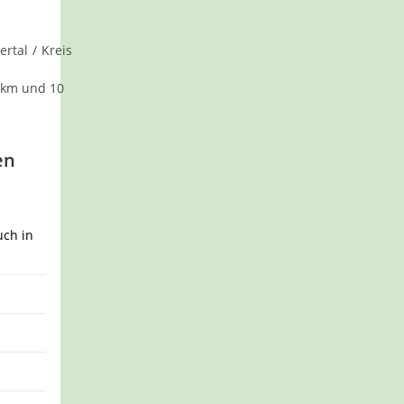
ertal
/
Kreis
 km und 10
en
uch in