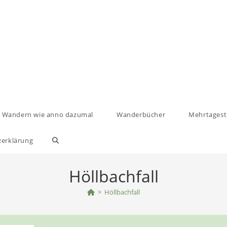
Wandern wie anno dazumal
Wanderbücher
Mehrtages
zerklärung
Website-
Suche
Höllbachfall
umschalten
>
Höllbachfall