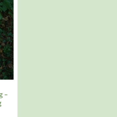
g –
g