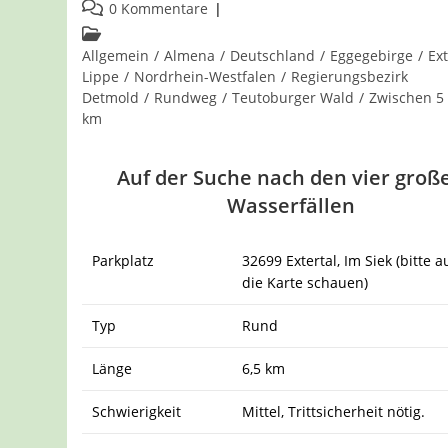
veröffentlicht:
Beitrags-
0 Kommentare
Kommentare:
Beitrags-
Kategorie:
Allgemein
/
Almena
/
Deutschland
/
Eggegebirge
/
Ext
Lippe
/
Nordrhein-Westfalen
/
Regierungsbezirk
Detmold
/
Rundweg
/
Teutoburger Wald
/
Zwischen 5
km
Auf der Suche nach den vier groß
Wasserfällen
Parkplatz
32699 Extertal, Im Siek (bitte a
die Karte schauen)
Typ
Rund
Länge
6,5 km
Schwierigkeit
Mittel, Trittsicherheit nötig.