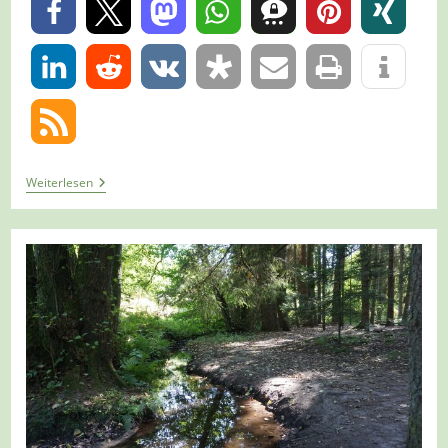
0
0
Tour
Weiterlesen
1421
–
Wegberg
–
Traumschleifchen
Biberrunde
Auf
Dem
A7