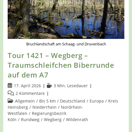
Bruchlandschaft am Schaag- und Druvenbach
Tour 1421 – Wegberg –
Traumschleifchen Biberrunde
auf dem A7
Beitrag
Lesedauer:
17. April 2026
3 Min. Lesedauer
veröffentlicht:
Beitrags-
2 Kommentare
Kommentare:
Beitrags-
Allgemein
/
Bis 5 km
/
Deutschland
/
Europa
/
Kreis
Kategorie:
Heinsberg
/
Niederrhein
/
Nordrhein-
Westfalen
/
Regierungsbezirk
Köln
/
Rundweg
/
Wegberg
/
Wildenrath