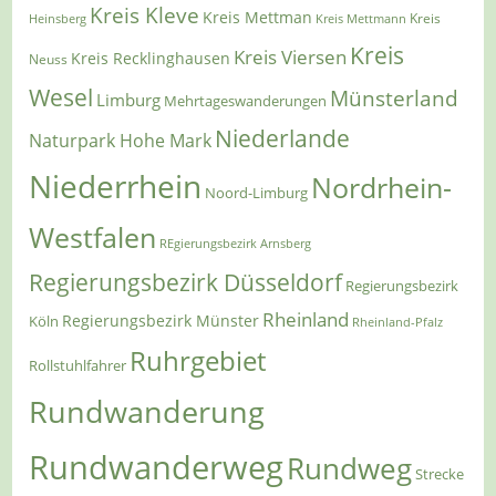
Kreis Kleve
Kreis Mettman
Heinsberg
Kreis Mettmann
Kreis
Kreis
Kreis Viersen
Kreis Recklinghausen
Neuss
Wesel
Münsterland
Limburg
Mehrtageswanderungen
Niederlande
Naturpark Hohe Mark
Niederrhein
Nordrhein-
Noord-Limburg
Westfalen
REgierungsbezirk Arnsberg
Regierungsbezirk Düsseldorf
Regierungsbezirk
Rheinland
Regierungsbezirk Münster
Köln
Rheinland-Pfalz
Ruhrgebiet
Rollstuhlfahrer
Rundwanderung
Rundwanderweg
Rundweg
Strecke