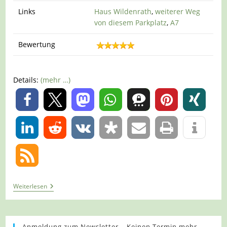
Links
Haus Wildenrath
,
weiterer Weg
von diesem Parkplatz
,
A7
Bewertung
Details:
(mehr …)
0
0
Tour
Weiterlesen
1017
–
Wegberg-
Wildenrath
–
Anmeldung zum Newsletter – Keinen Termin mehr