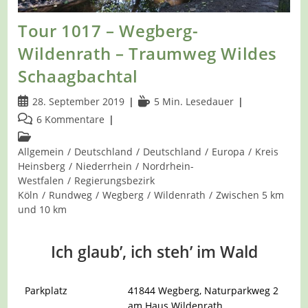
Tour 1017 – Wegberg-
Wildenrath – Traumweg Wildes
Schaagbachtal
Beitrag
Lesedauer:
28. September 2019
5 Min. Lesedauer
veröffentlicht:
Beitrags-
6 Kommentare
Kommentare:
Beitrags-
Kategorie:
Allgemein
/
Deutschland
/
Deutschland
/
Europa
/
Kreis
Heinsberg
/
Niederrhein
/
Nordrhein-
Westfalen
/
Regierungsbezirk
Köln
/
Rundweg
/
Wegberg
/
Wildenrath
/
Zwischen 5 km
und 10 km
Ich glaub’, ich steh’ im Wald
Parkplatz
41844 Wegberg, Naturparkweg 2
am Haus Wildenrath