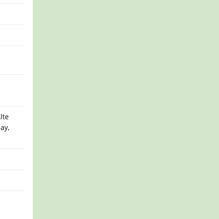
lte
ay,