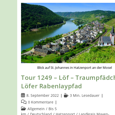
Blick auf St. Johannes in Hatzenport an der Mosel
Tour 1249 – Löf – Traumpfädc
Löfer Rabenlaypfad
Beitrag
Lesedauer:
8. September 2022
3 Min. Lesedauer
veröffentlicht:
Beitrags-
0 Kommentare
Kommentare:
Beitrags-
Allgemein
/
Bis 5
Kategorie:
km
/
Deutschland
/
Hatzenport
/
Landkreis Mayen-