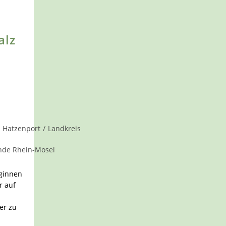
)
alz
/
Hatzenport
/
Landkreis
de Rhein-Mosel
ginnen
r auf
er zu