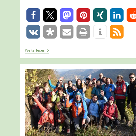
0
0
Tour
Weiterlesen
1249
–
Löf
–
Traumpfädchen
Löfer
Rabenlaypfad