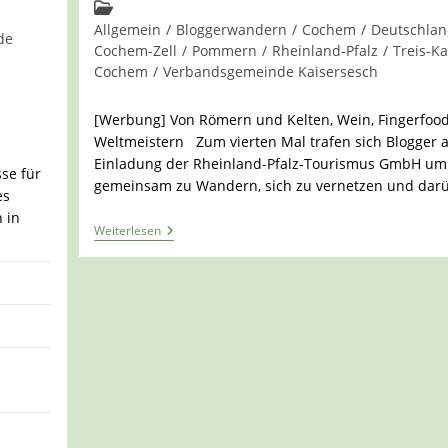
Kommentare:
Beitrags-
Kategorie:
Allgemein
/
Bloggerwandern
/
Cochem
/
Deutschla
de
Cochem-Zell
/
Pommern
/
Rheinland-Pfalz
/
Treis-K
Cochem
/
Verbandsgemeinde Kaisersesch
[Werbung] Von Römern und Kelten, Wein, Fingerfoo
Weltmeistern Zum vierten Mal trafen sich Blogger 
Einladung der Rheinland-Pfalz-Tourismus GmbH um
sse für
gemeinsam zu Wandern, sich zu vernetzen und dar
es
h in
Bloggerwandern
Weiterlesen
Rheinland-
Pfalz
„Moselsteig
Wünschelrouten“
(2/3)