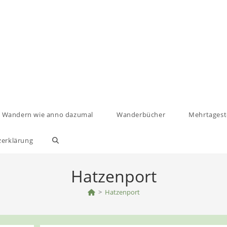
Wandern wie anno dazumal
Wanderbücher
Mehrtages
zerklärung
Website-
Suche
Hatzenport
umschalten
>
Hatzenport