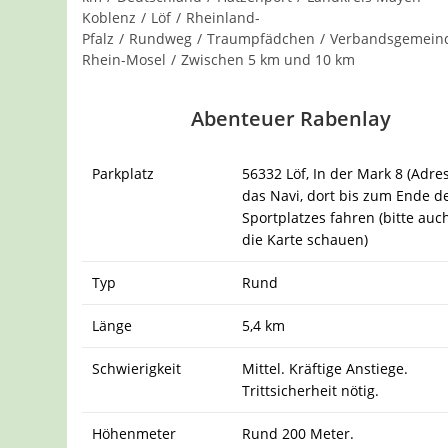
Koblenz
/
Löf
/
Rheinland-
Pfalz
/
Rundweg
/
Traumpfädchen
/
Verbandsgemein
Rhein-Mosel
/
Zwischen 5 km und 10 km
Abenteuer Rabenlay
Parkplatz
56332 Löf, In der Mark 8 (Adre
das Navi, dort bis zum Ende d
Sportplatzes fahren (bitte auc
die Karte schauen)
Typ
Rund
Länge
5,4 km
Schwierigkeit
Mittel. Kräftige Anstiege.
Trittsicherheit nötig.
Höhenmeter
Rund 200 Meter.