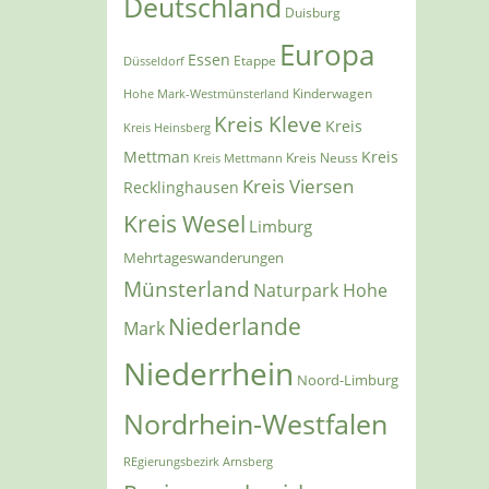
Deutschland
Duisburg
Europa
Essen
Etappe
Düsseldorf
Kinderwagen
Hohe Mark-Westmünsterland
Kreis Kleve
Kreis
Kreis Heinsberg
Mettman
Kreis
Kreis Mettmann
Kreis Neuss
Kreis Viersen
Recklinghausen
Kreis Wesel
Limburg
Mehrtageswanderungen
Münsterland
Naturpark Hohe
Niederlande
Mark
Niederrhein
Noord-Limburg
Nordrhein-Westfalen
REgierungsbezirk Arnsberg