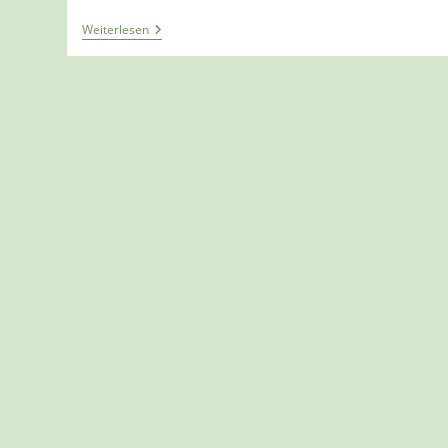
Bloggerwandern
Weiterlesen
Rheinland-
Pfalz
„Moselsteig
Wünschelrouten“
(1/3)