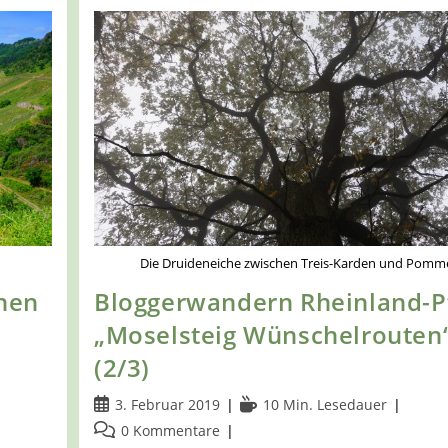
Die Druideneiche zwischen Treis-Karden und Pomm
hen
Bloggerwandern Rheinland-P
„Moselsteig Wünschelrouten
(2/3)
Beitrag
Lesedauer:
3. Februar 2019
10 Min. Lesedauer
veröffentlicht:
Beitrags-
0 Kommentare