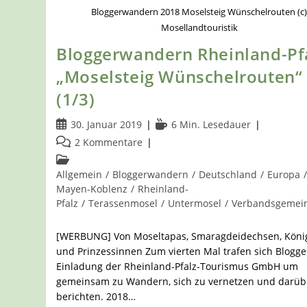
Bloggerwandern 2018 Moselsteig Wünschelrouten (c
Mosellandtouristik
Bloggerwandern Rheinland-Pf
„Moselsteig Wünschelrouten“
(1/3)
Beitrag
Lesedauer:
30. Januar 2019
6 Min. Lesedauer
veröffentlicht:
Beitrags-
2 Kommentare
Kommentare:
Beitrags-
Kategorie:
Allgemein
/
Bloggerwandern
/
Deutschland
/
Europa
Mayen-Koblenz
/
Rheinland-
Pfalz
/
Terassenmosel
/
Untermosel
/
Verbandsgemein
[WERBUNG] Von Moseltapas, Smaragdeidechsen, Köni
und Prinzessinnen Zum vierten Mal trafen sich Blogge
Einladung der Rheinland-Pfalz-Tourismus GmbH um
gemeinsam zu Wandern, sich zu vernetzen und darüb
berichten. 2018…