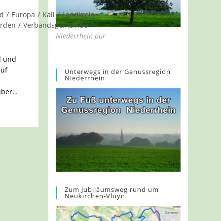
nd
/
Europa
/
Kail
/
Landkreis
arden
/
Verbandsgemeinde
Niederrhein pur
d und
auf
Unterwegs in der Genussregion
Niederrhein
über…
Zum Jubiläumsweg rund um
Neukirchen-Vluyn