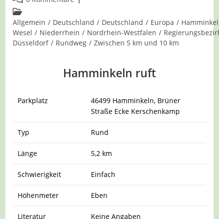
Kommentare:
Beitrags-
Kategorie:
Allgemein
/
Deutschland
/
Deutschland
/
Europa
/
Hamminkel
Wesel
/
Niederrhein
/
Nordrhein-Westfalen
/
Regierungsbezir
Düsseldorf
/
Rundweg
/
Zwischen 5 km und 10 km
Hamminkeln ruft
Parkplatz
46499 Hamminkeln, Brüner
Straße Ecke Kerschenkamp
Typ
Rund
Länge
5,2 km
Schwierigkeit
Einfach
Höhenmeter
Eben
Literatur
Keine Angaben