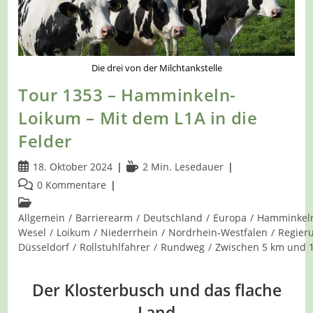
Die drei von der Milchtankstelle
Tour 1353 – Hamminkeln-
Loikum – Mit dem L1A in die
Felder
Beitrag
Lesedauer:
18. Oktober 2024
2 Min. Lesedauer
veröffentlicht:
Beitrags-
0 Kommentare
Kommentare:
Beitrags-
Kategorie:
Allgemein
/
Barrierearm
/
Deutschland
/
Europa
/
Hamminkel
Wesel
/
Loikum
/
Niederrhein
/
Nordrhein-Westfalen
/
Regier
Düsseldorf
/
Rollstuhlfahrer
/
Rundweg
/
Zwischen 5 km und 
Der Klosterbusch und das flache
Land