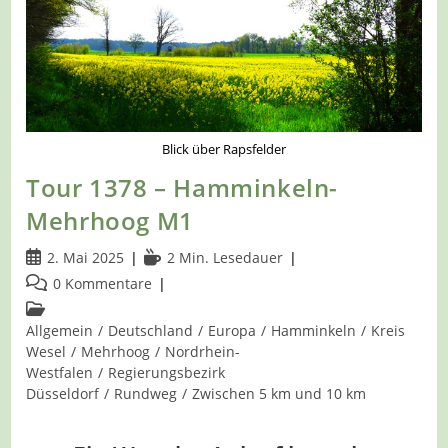
Blick über Rapsfelder
Tour 1378 – Hamminkeln-
Mehrhoog M1
Beitrag
Lesedauer:
2. Mai 2025
2 Min. Lesedauer
veröffentlicht:
Beitrags-
0 Kommentare
Kommentare:
Beitrags-
Kategorie:
Allgemein
/
Deutschland
/
Europa
/
Hamminkeln
/
Kreis
Wesel
/
Mehrhoog
/
Nordrhein-
Westfalen
/
Regierungsbezirk
Düsseldorf
/
Rundweg
/
Zwischen 5 km und 10 km