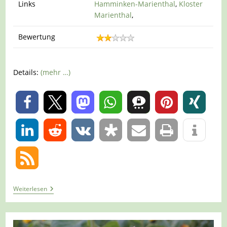
Links
Hamminken-Marienthal
,
Kloster
Marienthal
,
Bewertung
Details:
(mehr …)
0
0
Tour
Weiterlesen
1362
–
Hamminkeln-
Marienthal