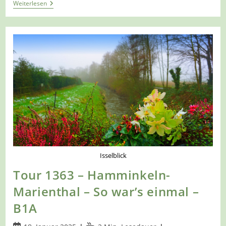
Tour
Weiterlesen
1378
–
Hamminkeln-
Mehrhoog
M1
Isselblick
Tour 1363 – Hamminkeln-
Marienthal – So war’s einmal –
B1A