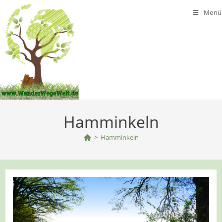
Zum
Menü
Inhalt
springen
Hamminkeln
>
Hamminkeln