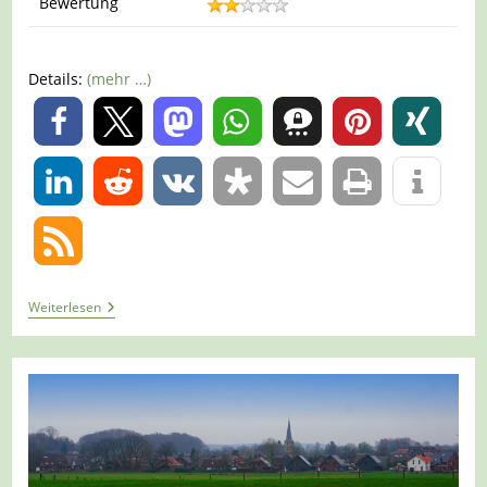
Bewertung
Details:
(mehr …)
0
0
Tour
Weiterlesen
1351
–
Hamminkeln
–
Wanderweg
H1