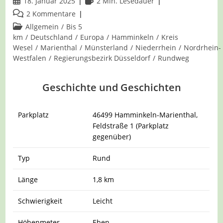
Beitrag
Lesedauer:
18. Januar 2025
2 Min. Lesedauer
veröffentlicht:
Beitrags-
2 Kommentare
Kommentare:
Beitrags-
Allgemein
/
Bis 5
Kategorie:
km
/
Deutschland
/
Europa
/
Hamminkeln
/
Kreis
Wesel
/
Marienthal
/
Münsterland
/
Niederrhein
/
Nordrhein-
Westfalen
/
Regierungsbezirk Düsseldorf
/
Rundweg
Geschichte und Geschichten
Parkplatz
46499 Hamminkeln-Marienthal,
Feldstraße 1 (Parkplatz
gegenüber)
Typ
Rund
Länge
1,8 km
Schwierigkeit
Leicht
Höhenmeter
Eben