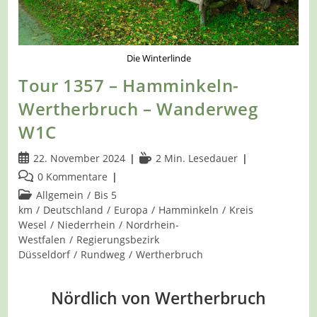
Die Winterlinde
Tour 1357 – Hamminkeln-
Wertherbruch – Wanderweg
W1C
Beitrag
Lesedauer:
22. November 2024
2 Min. Lesedauer
veröffentlicht:
Beitrags-
0 Kommentare
Kommentare:
Beitrags-
Allgemein
/
Bis 5
Kategorie:
km
/
Deutschland
/
Europa
/
Hamminkeln
/
Kreis
Wesel
/
Niederrhein
/
Nordrhein-
Westfalen
/
Regierungsbezirk
Düsseldorf
/
Rundweg
/
Wertherbruch
Nördlich von Wertherbruch