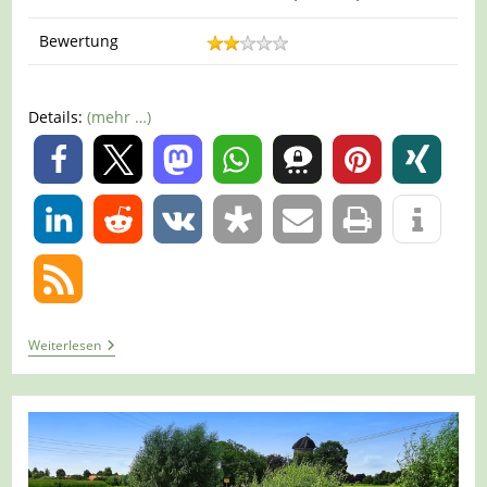
Bewertung
Details:
(mehr …)
0
0
Tour
Weiterlesen
1340
–
Brünen
–
Erlebnispfad
Und
Brüner
Höhen