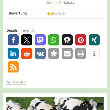
diesem Parkplatz
,
Bewertung
Details:
(mehr …)
0
0
Tour
Weiterlesen
1356
–
Hamminkeln
–
Wanderweg
H1A