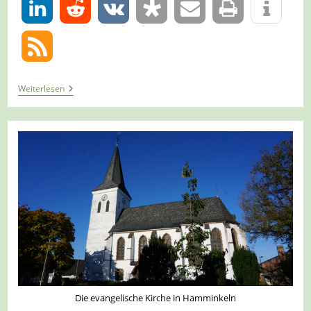
0
Tour
Weiterlesen
1357
–
Hamminkeln-
Wertherbruch
–
Wanderweg
W1C
Die evangelische Kirche in Hamminkeln