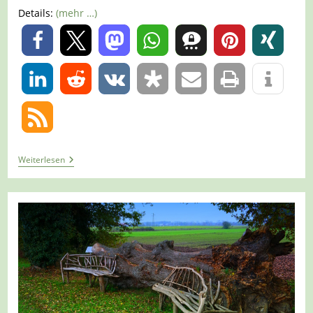
Details:
(mehr …)
0
0
Tour
Weiterlesen
1358
–
Hamminkeln-
Wertherbruch
–
Wanderweg
W1A