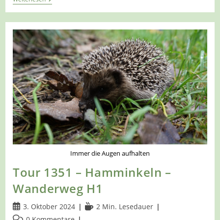
1353
–
Hamminkeln-
Loikum
–
Mit
Dem
L1A
In
Die
Felder
Immer die Augen aufhalten
Tour 1351 – Hamminkeln –
Wanderweg H1
Beitrag
Lesedauer:
3. Oktober 2024
2 Min. Lesedauer
veröffentlicht:
Beitrags-
0 Kommentare