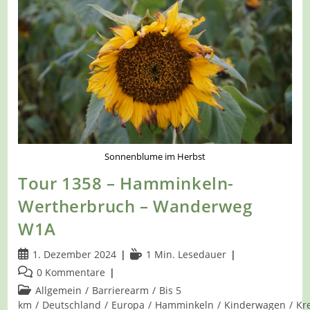
–
Der
Poesieweg
B1B
Sonnenblume im Herbst
Tour 1358 – Hamminkeln-
Wertherbruch – Wanderweg
W1A
Beitrag
Lesedauer:
1. Dezember 2024
1 Min. Lesedauer
veröffentlicht:
Beitrags-
0 Kommentare
Kommentare:
Beitrags-
Allgemein
/
Barrierearm
/
Bis 5
Kategorie:
km
/
Deutschland
/
Europa
/
Hamminkeln
/
Kinderwagen
/
Kr