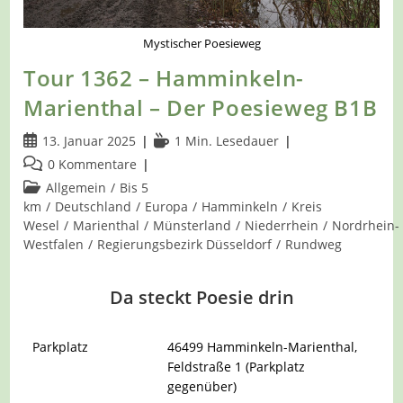
Mystischer Poesieweg
Tour 1362 – Hamminkeln-
Marienthal – Der Poesieweg B1B
Beitrag
Lesedauer:
13. Januar 2025
1 Min. Lesedauer
veröffentlicht:
Beitrags-
0 Kommentare
Kommentare:
Beitrags-
Allgemein
/
Bis 5
Kategorie:
km
/
Deutschland
/
Europa
/
Hamminkeln
/
Kreis
Wesel
/
Marienthal
/
Münsterland
/
Niederrhein
/
Nordrhein-
Westfalen
/
Regierungsbezirk Düsseldorf
/
Rundweg
Da steckt Poesie drin
Parkplatz
46499 Hamminkeln-Marienthal,
Feldstraße 1 (Parkplatz
gegenüber)