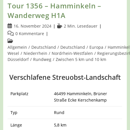
Tour 1356 – Hamminkeln –
Wanderweg H1A
Beitrag
Lesedauer:
16. November 2024
2 Min. Lesedauer
veröffentlicht:
Beitrags-
0 Kommentare
Kommentare:
Beitrags-
Kategorie:
Allgemein
/
Deutschland
/
Deutschland
/
Europa
/
Hamminkel
Wesel
/
Niederrhein
/
Nordrhein-Westfalen
/
Regierungsbezir
Düsseldorf
/
Rundweg
/
Zwischen 5 km und 10 km
Verschlafene Streuobst-Landschaft
Parkplatz
46499 Hamminkeln, Brüner
Straße Ecke Kerschenkamp
Typ
Rund
Länge
5,8 km