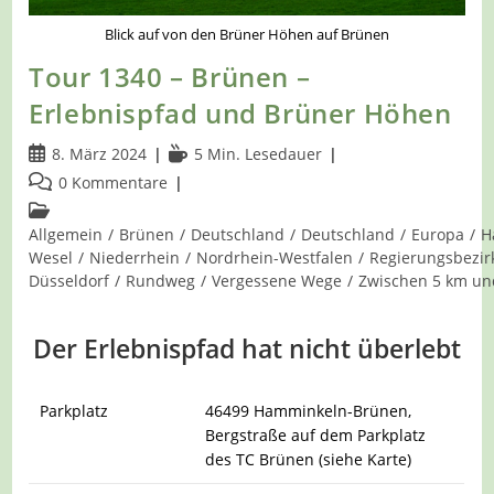
Blick auf von den Brüner Höhen auf Brünen
Tour 1340 – Brünen –
Erlebnispfad und Brüner Höhen
Beitrag
Lesedauer:
8. März 2024
5 Min. Lesedauer
veröffentlicht:
Beitrags-
0 Kommentare
Kommentare:
Beitrags-
Kategorie:
Allgemein
/
Brünen
/
Deutschland
/
Deutschland
/
Europa
/
H
Wesel
/
Niederrhein
/
Nordrhein-Westfalen
/
Regierungsbezir
Düsseldorf
/
Rundweg
/
Vergessene Wege
/
Zwischen 5 km un
Der Erlebnispfad hat nicht überlebt
Parkplatz
46499 Hamminkeln-Brünen,
Bergstraße auf dem Parkplatz
des TC Brünen (siehe Karte)