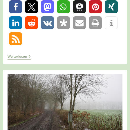
0
0
Tour
Weiterlesen
1363
–
Hamminkeln-
Marienthal
–
So
War’s
Einmal
–
B1A