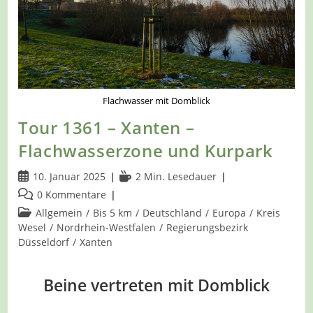
Flachwasser mit Domblick
Tour 1361 – Xanten –
Flachwasserzone und Kurpark
Beitrag
Lesedauer:
10. Januar 2025
2 Min. Lesedauer
veröffentlicht:
Beitrags-
0 Kommentare
Kommentare:
Beitrags-
Allgemein
/
Bis 5 km
/
Deutschland
/
Europa
/
Kreis
Kategorie:
Wesel
/
Nordrhein-Westfalen
/
Regierungsbezirk
Düsseldorf
/
Xanten
Beine vertreten mit Domblick