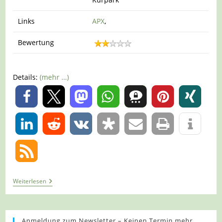
Links
APX
,
Bewertung
Details:
(mehr …)
0
0
Tour
Weiterlesen
1361
–
Xanten
–
Flachwasserzone
Anmeldung zum Newsletter – Keinen Termin mehr