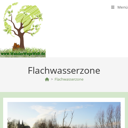
Zum
Menü
Inhalt
springen
Flachwasserzone
>
Flachwasserzone