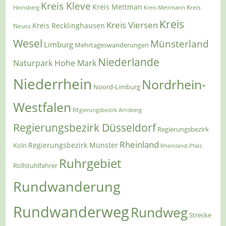
Kreis Kleve
Kreis Mettman
Heinsberg
Kreis Mettmann
Kreis
Kreis
Kreis Viersen
Kreis Recklinghausen
Neuss
Wesel
Münsterland
Limburg
Mehrtageswanderungen
Niederlande
Naturpark Hohe Mark
Niederrhein
Nordrhein-
Noord-Limburg
Westfalen
REgierungsbezirk Arnsberg
Regierungsbezirk Düsseldorf
Regierungsbezirk
Rheinland
Regierungsbezirk Münster
Köln
Rheinland-Pfalz
Ruhrgebiet
Rollstuhlfahrer
Rundwanderung
Rundwanderweg
Rundweg
Strecke